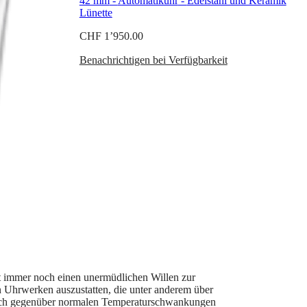
42 mm
-
Automatikuhr
-
Edelstahl und Keramik
Lünette
CHF 1’950.00
Benachrichtigen bei Verfügbarkeit
gt immer noch einen unermüdlichen Willen zur
n Uhrwerken auszustatten, die unter anderem über
ndlich gegenüber normalen Temperaturschwankungen