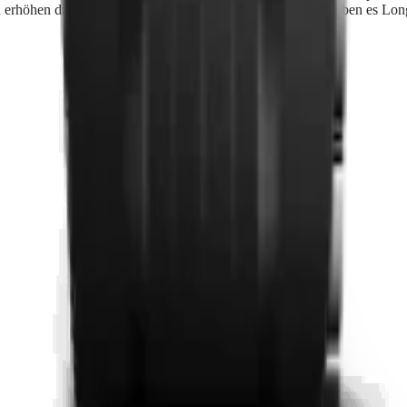
 erhöhen die Präzision und Langlebigkeit der Uhr und erlauben es Long