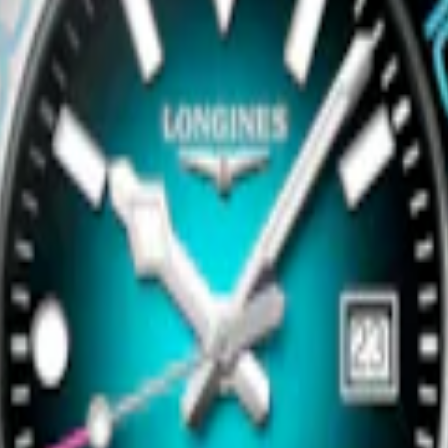
bei Verfügbarkeit
Jetzt kaufen
Neu
UEST
HYDROCONQUEST
ikuhr
-
Edelstahl und Keramik
42 mm
-
Quarzuhr
-
Edelstahl und 
PVD-Beschichtung
CHF 1’500.00
bei Verfügbarkeit
Jetzt kaufen
HYDROCONQUEST
UEST
43 mm
-
Automatikuhr
-
Edelstahl
ikuhr
-
Edelstahl und Keramik
Lünette
CHF 1’700.00