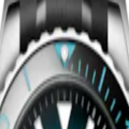
Neu
UEST
HYDROCONQUEST
r
-
Edelstahl
42 mm
-
Automatikuhr
-
Edelstahl
Lünette
CHF 1’950.00
Jetzt kaufen
Neu
UEST
HYDROCONQUEST
ikuhr
-
Edelstahl und Keramik
42 mm
-
Quarzuhr
-
Edelstahl und 
PVD-Beschichtung
CHF 1’500.00