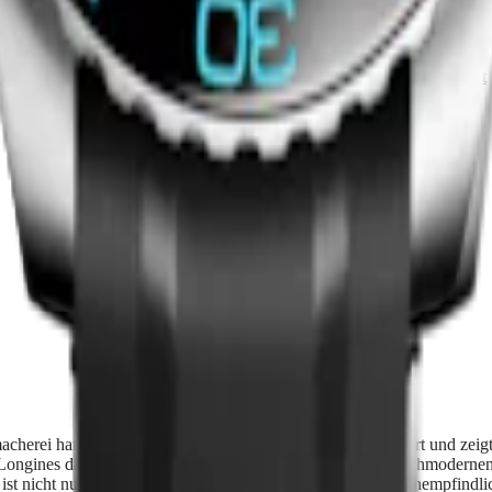
Lünette
CHF 1’850.00
bei Verfügbarkeit
Benachrichtigen bei Verfügbarkeit
macherei hat Longines viele technische Neuerungen eingeführt und zei
 Longines dazu veranlasst, alle seine Automatikuhren mit hochmoderne
um ist nicht nur leicht und korrosionsbeständig, sondern auch unempfi