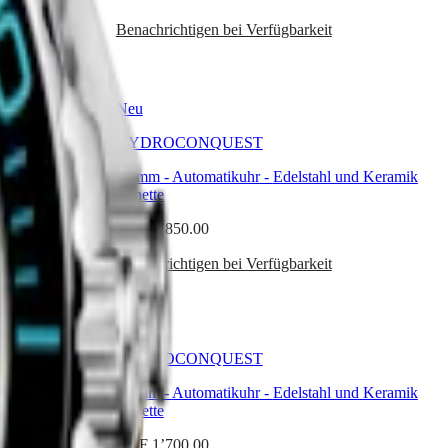
Benachrichtigen bei Verfügbarkeit
Neu
HYDROCONQUEST
roséfarbene
42 mm
-
Automatikuhr
-
Edelstahl und Keramik
Lünette
CHF 1’850.00
Benachrichtigen bei Verfügbarkeit
HYDROCONQUEST
 und Keramik
39 mm
-
Automatikuhr
-
Edelstahl und Keramik
Lünette
CHF 1’700.00