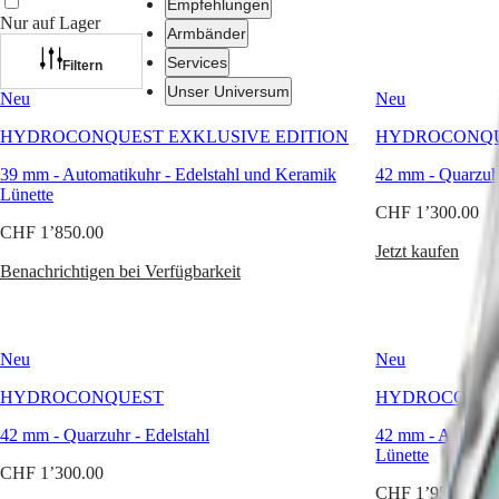
Kollektion
Empfehlungen
besticht
Nur auf Lager
Armbänder
durch
ihr
Services
Filtern
gewagtes
Unser Universum
Neu
Neu
Design.
Wasserdicht
HYDROCONQUEST EXKLUSIVE EDITION
HYDROCONQ
bis
Uhren
Afrika
30
39 mm
-
Automatikuhr
-
Edelstahl und Keramik
42 mm
-
Quarzuh
bar
Master
South
Lünette
(300
Africa
CHF 1’300.00
m),
MASTER
CHF 1’850.00
mit
Amerika
COLLECTION
Jetzt kaufen
einseitig
MASTER
Benachrichtigen bei Verfügbarkeit
drehbarer
Canada
COLLECTION
Lünette
(
En
)
CHRONOGRAPH
und
Canada
MASTER
verschraubter
(
Fr
)
COLLECTION
Neu
Neu
Krone
México
MOONPHASE
und
United
THE
HYDROCONQUEST
HYDROCONQ
Gehäuseboden,
States
LONGINES
garantiert
MASTER
42 mm
-
Quarzuhr
-
Edelstahl
42 mm
-
Automat
sie
Asien-
COLLECTION
Lünette
jederzeit
Pazifik
GMT
CHF 1’300.00
außergewöhnliche
CHF 1’950.00