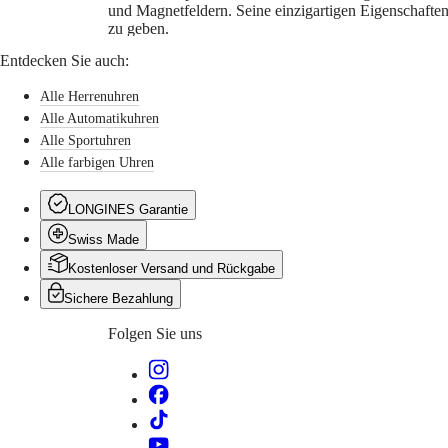
und Magnetfeldern. Seine einzigartigen Eigenschaften
Türkiye
Alle
zu geben.
Uhren
Entdecken Sie auch:
Herrenuhren
Damenuhren
Alle Herrenuhren
Nach
Alle Automatikuhren
Funktionen
Alle Sportuhren
Alle farbigen Uhren
Nach
Stil
LONGINES Garantie
Nach
Farbe
Swiss Made
Kostenloser Versand und Rückgabe
Armbänder
Sichere Bezahlung
Alle
Armbänder
Folgen Sie uns
NATO-
Armbänder
Lederarmbänder
Kautschukarmbänder
Services