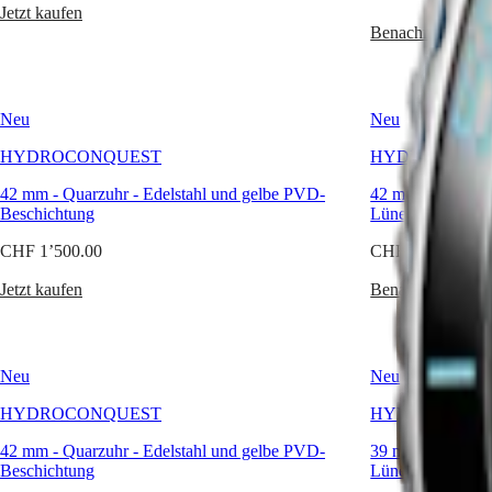
Australia
Zuverlässigkeit.
Conquest
Jetzt kaufen
中
Benachrichtigen 
CONQUEST
國
CONQUEST
대
CLASSIC
한
CONQUEST
민
Neu
Neu
CHRONOGRAPH
국
HYDROCONQUEST
HYDROCONQUEST
HYDROCONQ
Hong
HYDROCONQUEST
Kong
GMT
42 mm
-
Quarzuhr
-
Edelstahl und gelbe PVD-
42 mm
-
Automat
SAR
Beschichtung
Lünette
Spirit
(
En
)
香
CHF 1’500.00
CHF 1’850.00
LONGINES
港
SPIRIT
特
Jetzt kaufen
Benachrichtigen 
LONGINES
别
SPIRIT
行
ZULU
政
TIME
LONGINES
Neu
Neu
區
SPIRIT
(
Zh
)
HYDROCONQUEST
HYDROCONQ
FLYBACK
India
LONGINES
日
42 mm
-
Quarzuhr
-
Edelstahl und gelbe PVD-
39 mm
-
Automat
SPIRIT
本
Beschichtung
Lünette
CHRONOGRAPH
澳