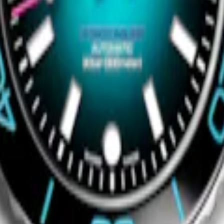
Jetzt kaufen
bei Verfügbarkeit
Exklusiv
UEST
HYDROCONQUEST EXKLUSI
ikuhr
-
Edelstahl und Keramik
42 mm
-
Automatikuhr
-
Edelstahl
Lünette
CHF 1’850.00
bei Verfügbarkeit
Benachrichtigen bei Verfügbarkeit
Neu
UEST
HYDROCONQUEST
ikuhr
-
Edelstahl und Keramik
42 mm
-
Automatikuhr
-
Edelstahl