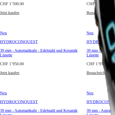
LONGINES
CHF 1’500.00
CHF 1’850.00
門
SPIRIT
特
PILOT
Jetzt kaufen
Benachrichtigen 
LONGINES
别
SPIRIT
行
PILOT
政
FLYBACK
區
Neu
Neu
Malaysia
Elegance
Singapore
HYDROCONQUEST
HYDROCONQ
MINI
台
DOLCEVITA
39 mm
-
Automatikuhr
-
Edelstahl und Keramik
39 mm
-
Automat
湾
LONGINES
Lünette
Lünette
地
DOLCEVITA
區
CHF 1’950.00
CHF 1’950.00
LONGINES
ไทย
PRIMALUNA
Jetzt kaufen
Benachrichtigen 
FLAGSHIP
Europa
CLASSIC
EVIDENZA
Österreich
RECORD
Belgique
ELEGANT
Neu
Neu
(
Fr
)
COLLECTION
België
LA
HYDROCONQUEST
HYDROCONQ
(
Nl
)
GRANDE
Denmark
CLASSIQUE
39 mm
-
Automatikuhr
-
Edelstahl und Keramik
39 mm
-
Automat
Finland