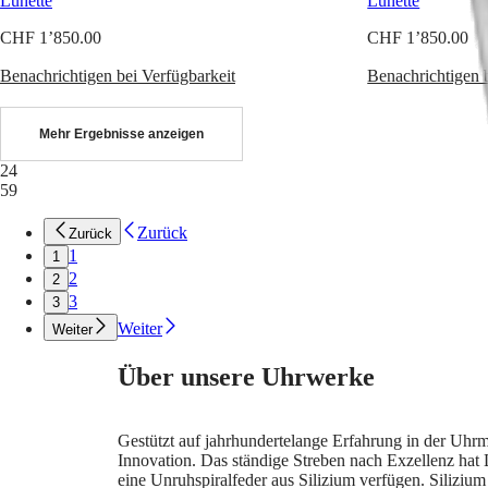
Lünette
Lünette
France
Heritage
Deutschland
CHF 1’850.00
CHF 1’850.00
LONGINES
Greece
LEGEND
(
En
)
Benachrichtigen bei Verfügbarkeit
Benachrichtigen 
DIVER
Ελλάδα
ULTRA-
(
El
)
CHRON
Italia
Mehr Ergebnisse anzeigen
LONGINES
Netherlands
24
PILOT
(
En
)
59
MAJETEK
Nederland
CONQUEST
(
Nl
)
HERITAGE
Norway
Zurück
Zurück
FLAGSHIP
Polska
1
1
HERITAGE
Portugal
2
2
AVIGATION
Россия
3
3
HERITAGE
España
CLASSIC
Weiter
Sweden
Weiter
Alle
Schweiz
Uhren
(
De
)
Über unsere Uhrwerke
Herrenuhren
Suisse
Damenuhren
(
Fr
)
Svizzera
Gestützt auf jahrhundertelange Erfahrung in der Uhr
Empfehlungen
(
It
)
Innovation. Das ständige Streben nach Exzellenz hat
United
eine Unruhspiralfeder aus Silizium verfügen. Silizi
Neuheiten
Kingdom