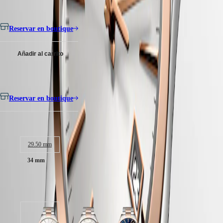
Malaysia
Elegance
No se realizan envíos a Canarias, Ceuta o Melilla
Singapore
MINI
台
DOLCEVITA
Reservar en boutique
湾
LONGINES
地
DOLCEVITA
區
Añadir al carrito
LONGINES
ไทย
PRIMALUNA
FLAGSHIP
No se realizan envíos a Canarias, Ceuta o Melilla
Europa
CLASSIC
EVIDENZA
Österreich
Reservar en boutique
RECORD
Belgique
ELEGANT
(
Fr
)
COLLECTION
Tamaño de la caja:
België
LA
(
Nl
)
GRANDE
Denmark
CLASSIQUE
29.50 mm
Finland
34 mm
France
Heritage
Deutschland
LONGINES
Greece
LEGEND
(
En
)
Disponible en 3 variaciones
DIVER
Ελλάδα
ULTRA-
(
El
)
CHRON
Italia