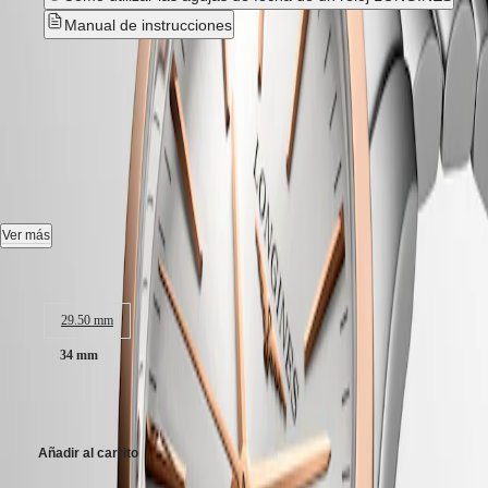
Hong
HYDROCONQUEST
Manual de instrucciones
Kong
GMT
SAR
Spirit
(
En
)
CONQUEST CLASSIC
-
香
LONGINES
港
L2.386.3.72.7
SPIRIT
特
LONGINES
别
SPIRIT
Reloj cuarzo, Ø 34.00 mm, acero inoxidable y revestimiento de pvd
行
ZULU
rojo, L2.386.3.72.7
政
TIME
LONGINES
區
Fecha.
Ver más
SPIRIT
(
Zh
)
FLYBACK
India
Estanqueidad hasta 5 bar, cristal de zafiro resistente a los arañazos, con
Tamaño de la caja:
LONGINES
日
varias capas antirreflejos.
SPIRIT
本
CHRONOGRAPH
29.50 mm
Esfera plateada con efecto "rayos de sol".
澳
LONGINES
門
34 mm
SPIRIT
Brazalete de acero inoxidable y revestimiento de pvd rojo, con triple
特
PILOT
cierre desplegable de seguridad y mecanismo de apertura mediante
LONGINES
1.300,00 €
别
pulsador.
SPIRIT
行
PILOT
政
Añadir al carrito
FLYBACK
區