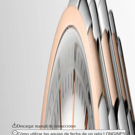
relojes
Master
South
-
Africa
conquest
MASTER
-
América
conquest classic
COLLECTION
-
MASTER
Canada
l23863727
COLLECTION
(
En
)
CHRONOGRAPH
Canada
MASTER
CONQUEST CLASSIC
(
Fr
)
COLLECTION
México
MOONPHASE
Conquest, el nombre del reloj definitivo para el día a día, también fue
United
THE
la primera colección de Longines cuyo nombre fue protegido por la
States
LONGINES
Oficina Federal de la Propiedad Intelectual de Suiza en 1954. Desde
MASTER
entonces, la colección ha evolucionado a través del diseño y la
Asia-
COLLECTION
tecnología, pero se ha mantenido fiel a su identidad original, creando
Pacífico
GMT
una armoniosa fusión de audacia, diseño contemporáneo y elegancia
deportiva. Cada reloj Conquest es una muestra del firme compromiso
Australia
Conquest
de Longines con el rendimiento y la excelencia relojera. La línea
中
Conquest, con sus modelos versátiles, es un testimonio del
CONQUEST
國
compromiso de Longines de crear relojes para cada faceta de la vida.
CONQUEST
대
La colección está disponible en varios tamaños, materiales y colores.
CLASSIC
한
CONQUEST
민
Descargar manual de instrucciones
CHRONOGRAPH
국
HYDROCONQUEST
Cómo utilizar las agujas de fecha de un reloj LONGINES