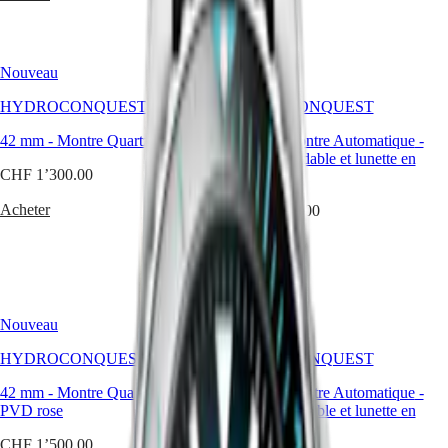
CLASSIC
ainsi
한
CONQUEST
qu’une
민
CHRONOGRAPH
lunette
국
HYDROCONQUEST
tournante
Nouveau
Nouveau
Hong
HYDROCONQUEST
unidirectionnelle,
Kong
GMT
une
HYDROCONQUEST
HYDROCONQUEST
SAR
couronne
Spirit
(
En
)
vissée
42 mm
-
Montre Quartz
-
Acier
42 mm
-
Montre Automatique
-
香
et
Acier inoxydable et lunette en
LONGINES
un
港
CHF 1’300.00
céramique
SPIRIT
fond
特
LONGINES
de
Acheter
CHF 1’950.00
别
SPIRIT
boîte
行
ZULU
vissé.
Me prévenir
政
TIME
LONGINES
區
SPIRIT
(
Zh
)
FLYBACK
India
Nouveau
Nouveau
LONGINES
日
SPIRIT
本
HYDROCONQUEST
HYDROCONQUEST
CHRONOGRAPH
澳
LONGINES
42 mm
-
Montre Quartz
-
Acier et
42 mm
-
Montre Automatique
-
門
SPIRIT
PVD rose
Acier inoxydable et lunette en
特
PILOT
céramique
LONGINES
别
CHF 1’500.00