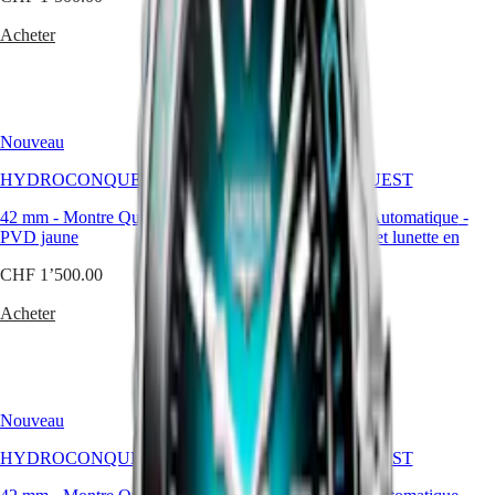
SPIRIT
行
CHF 1’950.00
PILOT
Acheter
政
FLYBACK
Me prévenir
區
Malaysia
Elegance
Singapore
MINI
台
DOLCEVITA
Nouveau
Nouveau
湾
LONGINES
地
HYDROCONQUEST
DOLCEVITA
HYDROCONQUEST
區
LONGINES
42 mm
ไทย
-
Montre Quartz
-
Acier et
42 mm
-
Montre Automatique
-
PRIMALUNA
PVD jaune
Acier inoxydable et lunette en
FLAGSHIP
céramique
Europe
CLASSIC
CHF 1’500.00
EVIDENZA
CHF 1’850.00
Österreich
RECORD
Acheter
Belgique
ELEGANT
Me prévenir
(
Fr
)
COLLECTION
België
LA
(
Nl
)
GRANDE
Denmark
CLASSIQUE
Finland
Nouveau
Nouveau
France
Heritage
Deutschland
HYDROCONQUEST
HYDROCONQUEST
LONGINES
Greece
LEGEND
(
En
)