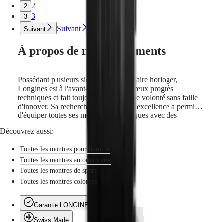
avec
2
2
nous
3
3
Montres
pour
Suivant
Suivant
Homme
Montres
À propos de nos mouvements
pour
Femme
Toutes
Possédant plusieurs siècles de savoir-faire horloger,
les
Longines est à l'avant-garde de nombreux progrès
montres
techniques et fait toujours preuve d'une volonté sans faille
d'innover. Sa recherche constante de l'excellence a permis
d'équiper toutes ses montres automatiques avec des
mouvements d'une précision exceptionnelle, qui
Découvrez aussi:
comprennent notamment un ressort spiral en silicium. En
plus d'être léger et résistant à la corrosion, le silicium peut
Toutes les montres pour homme
supporter des changements de températures et une
exposition à des champs magnétiques. Ses propriétés
Toutes les montres automatiques
uniques renforcent la précision et la longévité de la montre
Toutes les montres de sport
et permettent à Longines d'offrir 5 ans de garantie sur ces
Toutes les montres colorées
modèles.
Garantie LONGINES
Swiss Made