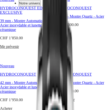
et
Notre univers
fonctionnalités
HYDROCONQUEST ÉDITION
HYDROCONQUEST
haute
EXCLUSIVE
performance.
Montres
Afrique
42 mm
-
Montre Quartz
-
Acier
Disponibles
39 mm
-
Montre Automatique
-
avec
Master
South
CHF 1’300.00
Acier inoxydable et lunette en
un
Africa
céramique
mouvement
MASTER
Acheter
automatique
Amérique
COLLECTION
CHF 1’850.00
ou
MASTER
quartz
Canada
COLLECTION
Me prévenir
selon
(
En
)
CHRONOGRAPH
le
Canada
MASTER
modèle,
(
Fr
)
COLLECTION
ces
México
MOONPHASE
Nouveau
Nouveau
montres
United
THE
sportives
States
LONGINES
HYDROCONQUEST
HYDROCONQUEST
offrent
MASTER
Asie-
une
COLLECTION
42 mm
-
Montre Automatique
-
42 mm
-
Montre Quartz
-
Acier
Pacifique
étanchéité
GMT
Acier inoxydable et lunette en
jusqu’à
CHF 1’300.00
céramique
Australia
30
Conquest
中
bar
Me prévenir
CHF 1’950.00
CONQUEST
(300
國
CONQUEST
m),
Acheter
대