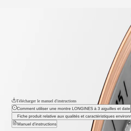
Notre univers
accueil
Montres
Afrique
-
montres
Master
South
-
Africa
master
MASTER
-
Amérique
longines master collection
COLLECTION
-
MASTER
Canada
l21285897
COLLECTION
(
En
)
CHRONOGRAPH
Canada
MASTER
LONGINES MASTER COLLECTION
(
Fr
)
COLLECTION
México
MOONPHASE
La collection Longines Master incarne le summum du savoir-faire horl
United
THE
l'engagement sans faille de Longines en matière de style et d'excellen
States
LONGINES
Qu'elles soient ornées de complications sophistiquées ou dotées d'un des
MASTER
Asie-
COLLECTION
Télécharger le manuel d'instructions
Pacifique
GMT
Comment utiliser une montre LONGINES à 3 aiguilles et date
Australia
Conquest
Fiche produit relative aux qualités et caractéristiques enviro
中
CONQUEST
國
Manuel d'instructions
CONQUEST
대