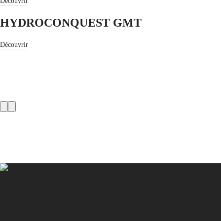
Découvrir
中
CONQUEST
國
HYDROCONQUEST GMT
CONQUEST
대
CLASSIC
한
CONQUEST
Découvrir
민
CHRONOGRAPH
국
HYDROCONQUEST
Hong
HYDROCONQUEST
Kong
GMT
SAR
Spirit
(
En
)
香
Product
LONGINES
港
Slider
SPIRIT
特
LONGINES
别
SPIRIT
行
ZULU
政
TIME
LONGINES
區
SPIRIT
(
Zh
)
FLYBACK
India
LONGINES
日
SPIRIT
本
CHRONOGRAPH
澳
LONGINES