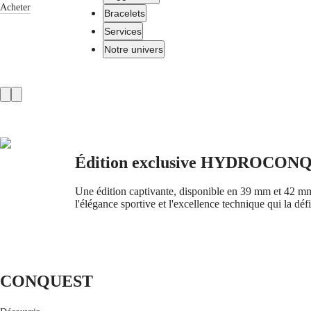
Acheter
Bracelets
Services
Notre univers
Montres
Afrique
Product
Slider
Master
South
Africa
MASTER
Amérique
COLLECTION
MASTER
Édition exclusive HYDROCON
Canada
COLLECTION
(
En
)
CHRONOGRAPH
Une édition captivante, disponible en 39 mm et 42 mm 
Canada
MASTER
l'élégance sportive et l'excellence technique qui la défi
(
Fr
)
COLLECTION
México
MOONPHASE
United
THE
States
LONGINES
MASTER
Asie-
COLLECTION
CONQUEST
Pacifique
GMT
Australia
Conquest