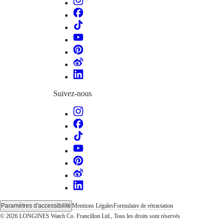
Femme
Türkiye
Suggestions
Nouveautés
Toutes
les
montres
Montres
pour
Suivez-nous
Homme
Montres
pour
Femme
Par
fonctions
Par
style
Par
couleur
Paramètres d'accessibilité
Mentions Légales
Formulaire de rétractation
© 2026 LONGINES Watch Co. Francillon Ltd., Tous les droits sont réservés
Bracelets