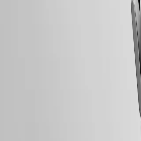
스위스 메이드
스포츠
무료 배송 & 반품
&
파트너십
안전 결제
워치메이킹
노하우
팔로우하기
뉴스
&
스토리
채용
정보
남성
워치
여성
워치
모든
워치
팔로우하기