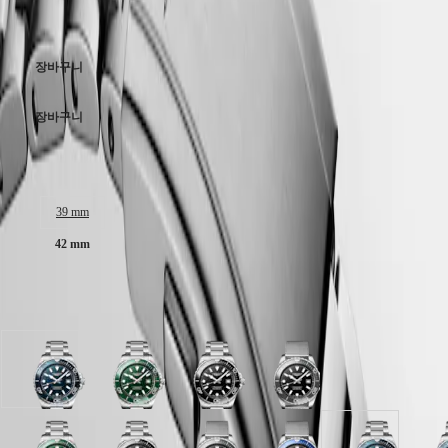
Elegance
(
El
)
₩3,300,000
Italia
스테인리스 스틸 브레이슬릿, 마이크로 조정 시스템이 있는 더블
MINI
Netherlands
세이프티 폴딩 클라스프.
DOLCEVITA
(
En
)
장바구니
LONGINES
Nederland
DOLCEVITA
(
Nl
)
LONGINES
Norway
장바구니
PRIMALUNA
Polska
FLAGSHIP
Portugal
CLASSIC
케이스 크기
Россия
RECORD
España
ELEGANT
Sweden
39 mm
COLLECTION
Schweiz
LA
(
De
)
42 mm
GRANDE
Suisse
CLASSIQUE
(
Fr
)
Svizzera
8개 제품 선택 가능
Heritage
(
It
)
United
LONGINES
Kingdom
LEGEND
Türkiye
스테인리스
스테인리스
스테인리스
스테인리스
DIVER
ULTRA-
스틸
스틸
스틸
스틸
CHRON
스트랩이
스트랩이
스트랩이
스트랩이
LONGINES
있는
있는
있는
있는