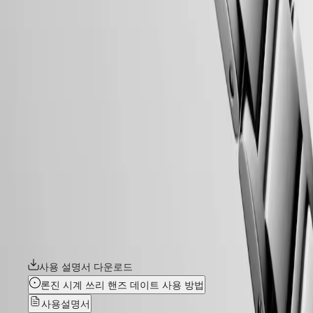
여성
워치
스트랩
커플
워치
기능별
일반적인
스타일별
컬러별
스트랩
HYDROCONQUEST
모든
하이드로콘퀘스트 컬렉션은 현대적인 미학과 입증된 성능의
스트랩
완벽한 조화를 선보입니다. 론진의 독점 오토매틱 칼리버로
나토
구동되며, 최대 30bar(300m)의 방수 기능, 단방향 회전 베젤,
스트랩
스크류-인 크라운과 스크류-다운 케이스백을 갖추고 있습니다.
레더
스트랩
사용 설명서 다운로드
러버
론진 시계 쓰리 핸즈 데이트 사용 방법
스트랩
사용설명서