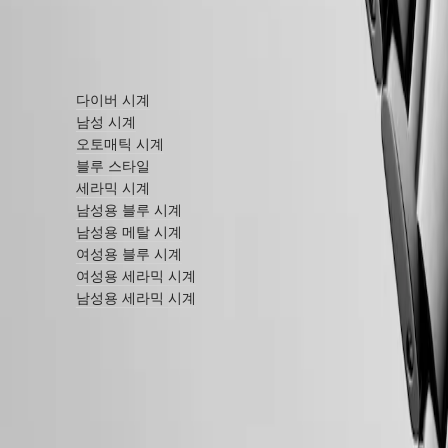
서비스
워치를
더 자세히 알아보기
발송해주세요
서비스
다이버 시계
요금
보증
남성 시계
서비스
오토매틱 시계
센터
블루 스타일
찾기
세라믹 시계
문의하기
남성용 블루 시계
남성용 메탈 시계
론진의
여성용 블루 시계
세계
여성용 세라믹 시계
남성용 세라믹 시계
우리의
역사
우리의
박물관
앰배서더
&
론진 5년 보증
유명
인사