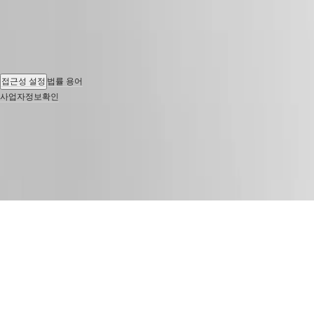
접근성 설정
법률 용어
사업자정보확인
© 2026 LONGINES Watch Co. Francillon Ltd., All rights reserved
스와치그룹코리아㈜ | 대표자 : STEPHEN DAMON DE LUCCHI (스티븐 다몬 드 루키)
| 주소 : 서울특별시 서대문구 충정로 36, 1,2,10,11층(충정로3가) | 사업자등록번호 :
220-81-01107 | 통신판매신고번호 : 2018-서울서대문-0765 | 고객센터 전화문의 : 080-
500-1832 | 이메일문의 : customerservice.kr@longines.com | 호스팅서비스사업자 :
Platform.sh