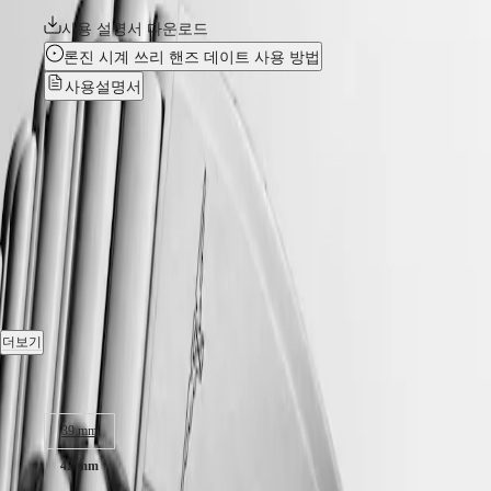
香港特别行政區
HYDROCONQUEST
(
Zh
사용 설명서 다운로드
)
GMT
India
론진 시계 쓰리 핸즈 데이트 사용 방법
Spirit
日本
사용설명서
澳門特别行政區
LONGINES
Malaysia
SPIRIT
신제품
Singapore
LONGINES
台湾地區
SPIRIT
HYDROCONQUEST
-
ไทย
ZULU
TIME
L3.788.4.96.6
유럽
LONGINES
SPIRIT
Österreich
FLYBACK
오토매틱 시계, Ø 42.00 mm, 스테인리스 스틸 및 세라믹,
Belgique
LONGINES
L3.788.4.96.6
(
Fr
)
SPIRIT
België
CHRONOGRAPH
날짜, 셀프 와인딩 메카니컬 무브먼트, 시간 당 25,200회 진동, 약
(
Nl
)
더보기
LONGINES
Denmark
72시간 파워 리저브 제공, 단결정 실리콘 밸런스 스프링 탑재.
SPIRIT
Finland
케이스 크기
PILOT
France
LONGINES
스크류 인 크라운 단방향 회전식 베젤, 30bar 방수, 양면이 여러
Deutschland
SPIRIT
층으로 반사 방지 코팅 처리된 스크래치 방지 사파이어
39 mm
Greece
PILOT
크리스탈.
(
En
)
FLYBACK
42 mm
Ελλάδα
Blue lacquered polished 다이얼, swiss super-luminova®.