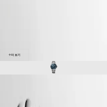
-
시계
Master
South
-
Africa
conquest
MASTER
-
COLLECTION
미주
hydroconquest
MASTER
-
COLLECTION
Canada
l37884966
CHRONOGRAPH
(
En
)
MASTER
Canada
COLLECTION
(
Fr
)
MOONPHASE
México
THE
United
LONGINES
States
더 보기
MASTER
아시아
COLLECTION
GMT
태평양
Conquest
Australia
HYDROCONQUEST
中國
CONQUEST
대한민국
CONQUEST
하이드로콘퀘스트 컬렉션은 현대적인 미학과 입증된 성능의
Hong
CLASSIC
완벽한 조화를 선보입니다. 론진의 독점 오토매틱 칼리버로
Kong
CONQUEST
구동되며, 최대 30bar(300m)의 방수 기능, 단방향 회전 베젤,
SAR
CHRONOGRAPH
스크류-인 크라운과 스크류-다운 케이스백을 갖추고 있습니다.
(
En
)
HYDROCONQUEST