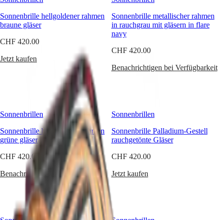
CLASSIC
mit
한
CONQUEST
leistungsorientierten
Sonnenbrille hellgoldener rahmen
Sonnenbrille metallischer rahmen
민
CHRONOGRAPH
und
braune gläser
in rauchgrau mit gläsern in flare
국
HYDROCONQUEST
eleganten
navy
Hong
HYDROCONQUEST
Produkten,
CHF 420.00
Kong
GMT
die
CHF 420.00
SAR
im
Jetzt kaufen
Spirit
(
En
)
Einklang
Benachrichtigen bei Verfügbarkeit
香
mit
LONGINES
港
ihren
SPIRIT
Zeitmessern
特
LONGINES
stehen.
别
SPIRIT
Sonnenbrillen
Sonnenbrillen
行
ZULU
政
TIME
Sonnenbrille hellgoldener rahmen
Sonnenbrille Palladium-Gestell
LONGINES
區
grüne gläser
rauchgetönte Gläser
SPIRIT
(
Zh
)
FLYBACK
India
CHF 420.00
CHF 420.00
LONGINES
日
SPIRIT
Benachrichtigen bei Verfügbarkeit
本
Jetzt kaufen
CHRONOGRAPH
澳
LONGINES
門
SPIRIT
特
PILOT
LONGINES
别