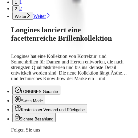
1
1
Know-
2
2
how
Neuigkeiten
Weiter
Weiter
&
Geschichten
Longines lanciert eine
Arbeiten
facettenreiche Brillenkollektion
Sie
mit
uns
Herrenuhren
Longines hat eine Kollektion von Korrektur- und
Damenuhren
Sonnenbrillen für Damen und Herren entworfen, die nach
Alle
strengsten Qualitätskriterien und bis ins kleinste Detail
Uhren
entwickelt worden sind. Die neue Kollektion fängt Ästhetik
und technisches Know-how der Marke ein – mit
leistungsorientierten und eleganten Produkten, die im
Einklang mit ihren Zeitmessern stehen.
LONGINES Garantie
Swiss Made
Kostenloser Versand und Rückgabe
Sichere Bezahlung
Folgen Sie uns