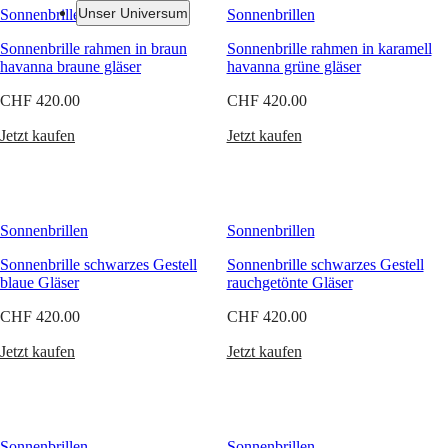
die
Unser Universum
Sonnenbrillen
Sonnenbrillen
nach
strengsten
Sonnenbrille rahmen in braun
Sonnenbrille rahmen in karamell
Qualitätskriterien
Uhren
Afrika
havanna braune gläser
havanna grüne gläser
und
bis
CHF 420.00
Master
South
CHF 420.00
ins
Africa
kleinste
MASTER
Jetzt kaufen
Jetzt kaufen
Detail
Amerika
COLLECTION
entwickelt
MASTER
Canada
worden
COLLECTION
(
En
)
sind.
CHRONOGRAPH
Canada
Die
MASTER
Sonnenbrillen
Sonnenbrillen
(
Fr
)
neue
COLLECTION
México
Kollektion
MOONPHASE
Sonnenbrille schwarzes Gestell
Sonnenbrille schwarzes Gestell
United
fängt
THE
blaue Gläser
rauchgetönte Gläser
States
Ästhetik
LONGINES
und
MASTER
CHF 420.00
CHF 420.00
Asien-
technisches
COLLECTION
Pazifik
Know-
GMT
Jetzt kaufen
Jetzt kaufen
how
Australia
Conquest
der
中
Marke
CONQUEST
國
ein
CONQUEST
–
대
Sonnenbrillen
Sonnenbrillen