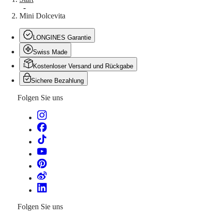
uns
-
Ihre
Mini Dolcevita
Uhr
Servicepreise
Garantie
LONGINES Garantie
Ein
Servicezentrum
Swiss Made
finden
Kostenloser Versand und Rückgabe
Kontaktieren
Sie
Sichere Bezahlung
uns
Folgen Sie uns
Unser
Universum
Unsere
Geschichte
Unser
Museum
Botschafter
&
Persönlichkeiten
Sport
&
Folgen Sie uns
Partnerschaften
Uhrmacherisches