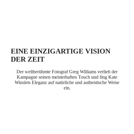
SPIRIT
行
PILOT
政
FLYBACK
區
Malaysia
Elegance
Singapore
MINI
台
DOLCEVITA
湾
LONGINES
地
DOLCEVITA
EINE EINZIGARTIGE VISION
區
LONGINES
DER ZEIT
ไทย
PRIMALUNA
FLAGSHIP
Europa
CLASSIC
Der weltberühmte Fotograf Greg Williams verlieh der
EVIDENZA
Kampagne seinen meisterhaften Touch und fing Kate
Österreich
RECORD
Winslets Eleganz auf natürliche und authentische Weise
Belgique
ELEGANT
ein.
(
Fr
)
COLLECTION
België
LA
(
Nl
)
GRANDE
Denmark
CLASSIQUE
Finland
France
Heritage
Deutschland
LONGINES
Greece
LEGEND
(
En
)