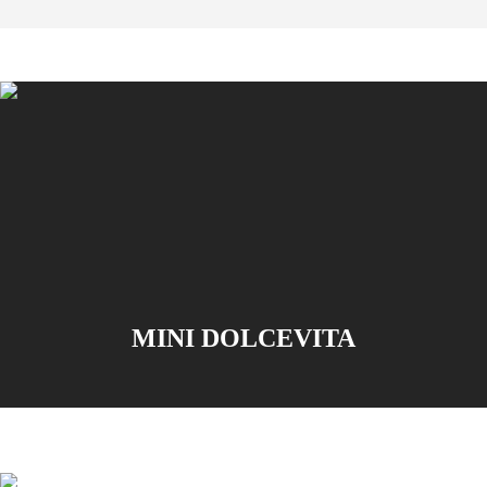
Unser Universum
Uhren
Afrika
Master
South
Africa
MASTER
Amerika
COLLECTION
MASTER
Canada
COLLECTION
(
En
)
CHRONOGRAPH
Canada
MASTER
(
Fr
)
COLLECTION
México
MOONPHASE
United
THE
States
LONGINES
MINI DOLCEVITA
MASTER
Asien-
COLLECTION
Pazifik
GMT
Australia
Conquest
中
CONQUEST
國
CONQUEST
대