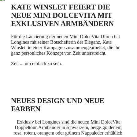
CLASSIC
한
KATE WINSLET FEIERT DIE
CONQUEST
민
CHRONOGRAPH
NEUE MINI DOLCEVITA MIT
국
HYDROCONQUEST
EXKLUSIVEN ARMBÄNDERN
Hong
HYDROCONQUEST
Kong
GMT
SAR
Für die Lancierung der neuen Mini DolceVita Uhren hat
Spirit
(
En
)
Longines mit seiner Botschafterin der Eleganz, Kate
香
Winslet, in einer Kampagne zusammengearbeitet, die ihr
LONGINES
港
ganz persönliches Konzept von Zeit unterstreicht.
SPIRIT
特
LONGINES
Zeit ... um einfach zu sein.
别
SPIRIT
行
ZULU
政
TIME
LONGINES
區
SPIRIT
(
Zh
)
FLYBACK
India
NEUES DESIGN UND NEUE
LONGINES
日
SPIRIT
FARBEN
本
CHRONOGRAPH
澳
LONGINES
門
Exklusiv bei Longines sind die neuen Mini DolceVita
SPIRIT
Doppeltour-Armbänder in schwarzem, beige-goldenem,
特
PILOT
rosa, rotem, orangem oder grünem Nappaleder erhältlich.
LONGINES
别