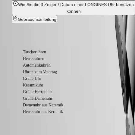
uns
Wie Sie die 3 Zeiger / Datum einer LONGINES Uhr benutzen
Ihre
Uhr
können
Servicepreise
Gebrauchsanleitung
Garantie
Ein
Servicezentrum
Mehr erfahren
finden
Kontaktieren
Sie
Taucheruhren
uns
Herrenuhren
Unser
Automatikuhren
Universum
Uhren zum Vatertag
Grüne Uhr
Unsere
Keramikuhr
Geschichte
Unser
Grüne Herrenuhr
Museum
Grüne Damenuhr
Botschafter
Damenuhr aus Keramik
&
Herrenuhr aus Keramik
Persönlichkeiten
Sport
&
Partnerschaften
Uhrmacherisches