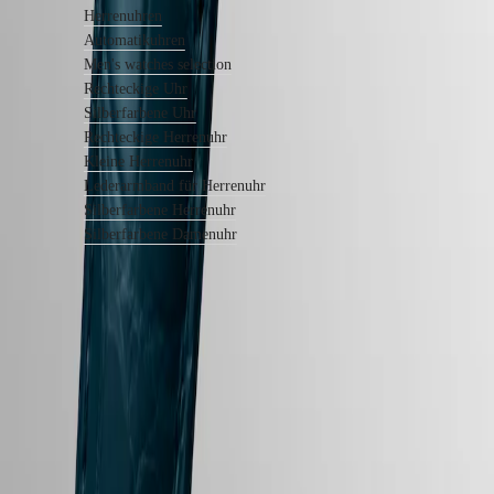
uns
Herrenuhren
Ihre
Uhr
Automatikuhren
Servicepreise
Men's watches selection
Garantie
Rechteckige Uhr
Ein
Silberfarbene Uhr
Servicezentrum
Rechteckige Herrenuhr
finden
Kontaktieren
Kleine Herrenuhr
Sie
Lederarmband für Herrenuhr
uns
Silberfarbene Herrenuhr
Silberfarbene Damenuhr
Unser
Universum
Unsere
Geschichte
Unser
Museum
LONGINES 5-Jahres-Garantie
Botschafter
&
Swiss Made
Persönlichkeiten
Sport
Kostenloser Versand und Rückgabe
&
Sichere Bezahlung
Partnerschaften
Uhrmacherisches