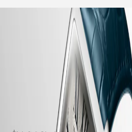
Unser Universum
start
Uhren
Afrika
-
uhren
Master
South
-
Africa
elegance
MASTER
-
Amerika
longines dolcevita
COLLECTION
-
MASTER
Canada
l57674719
COLLECTION
(
En
)
CHRONOGRAPH
Canada
MASTER
LONGINES DOLCEVITA
(
Fr
)
COLLECTION
México
MOONPHASE
Die Longines DolceVita Kollektion ist der Inbegriff von zeitloser
United
THE
Eleganz und Raffinesse, die klassisches Design mit modernem Flair
States
LONGINES
nahtlos verbindet. Diese Linie, inspiriert von einem Modell aus den
MASTER
1920er Jahren und charakterisiert durch ihr rechteckiges Gehäuse und
Asien-
COLLECTION
die harmonischen Proportionen, ist über die Jahre gewachsen, ohne
Pazifik
GMT
dabei jemals ihre Identität zu verlieren. Die in einer Vielzahl von
Materialien und Farben erhältlichen Uhren sind ein kraftvoller
Australia
Conquest
Ausdruck der Eleganz und des süßen italienischen Lebens – la dolce
中
vita –, die seit jeher mit der Kollektion verbunden sind.
CONQUEST
國
CONQUEST
대