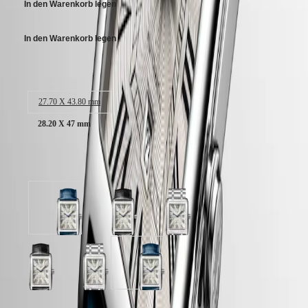
SPIRIT
In den Warenkorb legen
行
PILOT
政
FLYBACK
區
In den Warenkorb legen
Malaysia
Elegance
Singapore
Gehäusegröße:
MINI
台
DOLCEVITA
湾
LONGINES
27.70 X 43.80 mm
地
DOLCEVITA
區
LONGINES
28.20 X 47 mm
ไทย
PRIMALUNA
FLAGSHIP
Europa
CLASSIC
Verfügbar in 3 Variationen
EVIDENZA
Österreich
RECORD
Belgique
ELEGANT
(
Fr
)
COLLECTION
Silber
Silber
Silber
België
LA
mit
mit
mit
(
Nl
)
GRANDE
"Flinker"-
"Flinker"-
"Flinker"-
Denmark
CLASSIQUE
Dekor
Dekor
Dekor
Finland
Zifferblatt
Zifferblatt
Zifferblatt
Silber
Silber
Silber
France
Heritage
mit
mit
mit
mit
mit
mit
Deutschland
Blau
Schwarz
Edelstahl
"Flinker"-
"Flinker"-
"Flinker"-
LONGINES
Greece
Alligatorleder
Alligatorleder
Armband
Dekor
Dekor
Dekor
LEGEND
(
En
)