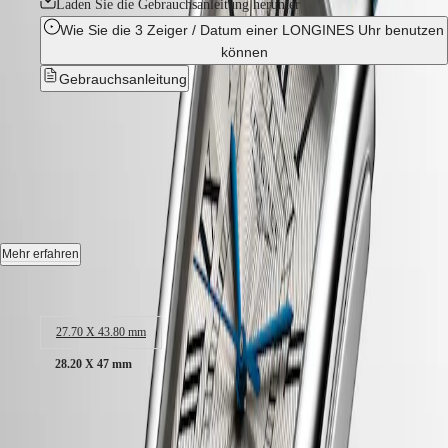
Laden Sie die Gebrauchsanleitung herunter
CLASSIC
한
CONQUEST
Wie Sie die 3 Zeiger / Datum einer LONGINES Uhr benutzen
민
CHRONOGRAPH
können
국
HYDROCONQUEST
Hong
HYDROCONQUEST
Gebrauchsanleitung
Kong
GMT
SAR
LONGINES DOLCEVITA
-
Spirit
(
En
)
香
L5.767.4.71.9
LONGINES
港
SPIRIT
特
LONGINES
别
Automatik Uhr, 28.20 X 47.00 mm, Edelstahl, L5.767.4.71.9
SPIRIT
行
ZULU
Datum, Mechanisches Uhrwerk mit Automatikaufzug, Frequenz von
政
TIME
Mehr erfahren
28.800 Halbschwingungen pro Stunde, Gangreserve von ca. 45
LONGINES
區
Stunden.
Gehäusegröße:
SPIRIT
(
Zh
)
FLYBACK
India
Wasserdicht bis zu einem Druck von 3 bar, Kratzfestes Saphirglas.
LONGINES
日
27.70 X 43.80 mm
SPIRIT
本
Zifferblatt: Silber mit "Flinker"-Dekor.
CHRONOGRAPH
28.20 X 47 mm
澳
LONGINES
Alligatorleder Armband, Mit Schließe.
門
SPIRIT
CHF 1’750.00
特
PILOT
LONGINES
别