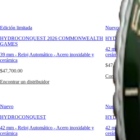
de
국
hasta
LONGINES
Hong
30
SPIRIT
Kong
bar
LONGINES
SAR
(300
SPIRIT
(
En
)
Edición limitada
Nuevo
m),
ZULU
香
así
TIME
HYDROCONQUEST 2026 COMMONWEALTH
HYDROCONQ
港
como
LONGINES
GAMES
un
特
42 mm
-
Reloj A
SPIRIT
bisel
别
39 mm
-
Reloj Automático
-
Acero inoxidable y
cerámica
FLYBACK
giratorio
行
cerámica
LONGINES
unidireccional,
$47,700.00
政
SPIRIT
una
$47,700.00
CHRONOGRAPH
區
corona
Comprar ahora
LONGINES
(
Zh
)
atornillada
Encontrar un distribuidor
SPIRIT
India
y
PILOT
日
un
LONGINES
fondo
本
SPIRIT
de
澳
PILOT
Nuevo
Nuevo
caja
門
FLYBACK
atornillado.
特
HYDROCONQUEST
HYDROCONQ
Elegance
别
42 mm
-
Reloj Automático
-
Acero inoxidable y
42 mm
-
Reloj A
行
MINI
cerámica
cerámica
政
DOLCEVITA