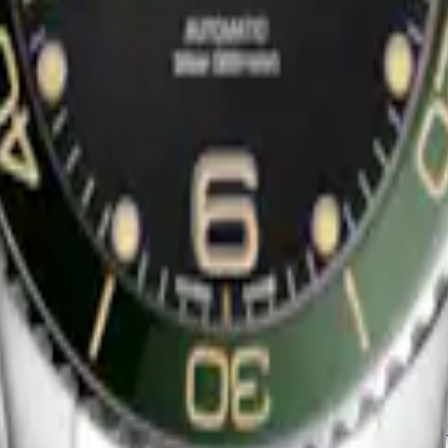
$45,100.00
Comprar ahora
Nuevo
EST EDICIÓN EXCLUSIVA
HYDROCONQUEST
utomático
-
Acero inoxidable y
39 mm
-
Reloj Automático
-
Acero 
cerámica
$45,100.00
Comprar ahora
Nuevo
UEST
HYDROCONQUEST
utomático
-
Acero inoxidable y
39 mm
-
Reloj Automático
-
Acero 
cerámica