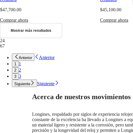
HERITAGE
Italia
FLAGSHIP
Netherlands
$47,700.00
$45,100.00
HERITAGE
(
En
)
AVIGATION
Nederland
Comprar ahora
Comprar ahora
HERITAGE
(
Nl
)
CLASSIC
Norway
Mostrar más resultados
Todos
Polska
los
24
Portugal
relojes
67
Россия
Relojes
España
para
Sweden
Anterior
Anterior
hombre
Schweiz
1
1
Relojes
(
De
)
2
2
para
Suisse
3
3
mujer
(
Fr
)
Svizzera
Siguiente
Siguiente
Sugerencias
(
It
)
United
Acerca de nuestros movimientos
Novedades
Kingdom
Türkiye
Todos
los
Longines, respaldado por siglos de experiencia reloj
relojes
constante de la excelencia ha llevado a Longines a equ
Relojes
un material ligero y resistente a la corrosión, pero t
para
precisión y la longevidad del reloj y permiten a Longi