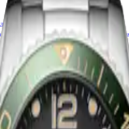
Nuevo
UEST
HYDROCONQUEST
uarzo
-
Acero inoxidable
42 mm
-
Reloj Cuarzo
-
Acero inox
$31,700.00
Comprar ahora
Nuevo
UEST
HYDROCONQUEST
uarzo
-
Acero inoxidable y
42 mm
-
Reloj Cuarzo
-
Acero inox
 PVD rojo
revestimiento de PVD amarillo
$36,500.00
Comprar ahora