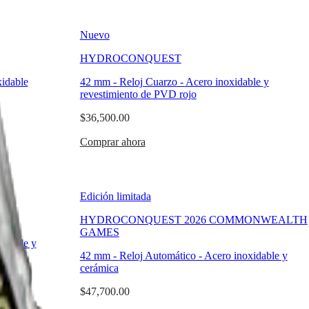
Nuevo
HYDROCONQUEST
idable
42 mm
-
Reloj Cuarzo
-
Acero inoxidable y
revestimiento de PVD rojo
$36,500.00
Comprar ahora
Edición limitada
HYDROCONQUEST 2026 COMMONWEALTH
GAMES
idable y
42 mm
-
Reloj Automático
-
Acero inoxidable y
cerámica
$47,700.00