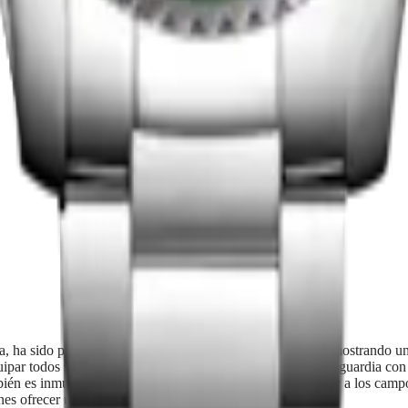
$45,100.00
Comprar ahora
era, ha sido pionero en numerosos avances técnicos y sigue mostrando 
ipar todos sus relojes automáticos con movimientos de vanguardia con cara
ambién es inmune a las variaciones habituales de temperatura y a los cam
nes ofrecer una garantía de 5 años a estos modelos.