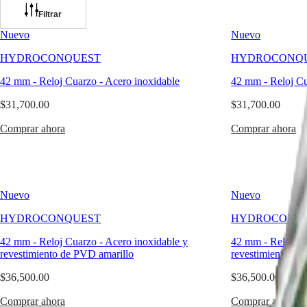
la
experiencia
Filtrar
Relojes
África
relojera
Nuevo
Nuevo
suiza
Master
South
y
Africa
HYDROCONQUEST
HYDROCONQ
prestaciones
MASTER
de
América
COLLECTION
42 mm
-
Reloj Cuarzo
-
Acero inoxidable
42 mm
-
Reloj C
alto
MASTER
Canada
rendimiento.
COLLECTION
$31,700.00
$31,700.00
(
En
)
Disponibles
CHRONOGRAPH
Canada
con
MASTER
Comprar ahora
Comprar ahora
(
Fr
)
movimiento
COLLECTION
México
automático
MOONPHASE
United
o
Conquest
States
de
cuarzo,
Nuevo
Nuevo
Asia-
CONQUEST
según
Pacífico
CONQUEST
el
HYDROCONQUEST
HYDROCONQ
CLASSIC
modelo,
Australia
CONQUEST
estos
42 mm
-
Reloj Cuarzo
-
Acero inoxidable y
42 mm
-
Reloj C
中
CHRONOGRAPH
relojes
revestimiento de PVD amarillo
revestimiento de
HYDROCONQUEST
國
deportivos
HYDROCONQUEST
ofrecen
대
$36,500.00
$36,500.00
GMT
una
한
hermeticidad
Comprar ahora
Comprar ahora
민
Spirit