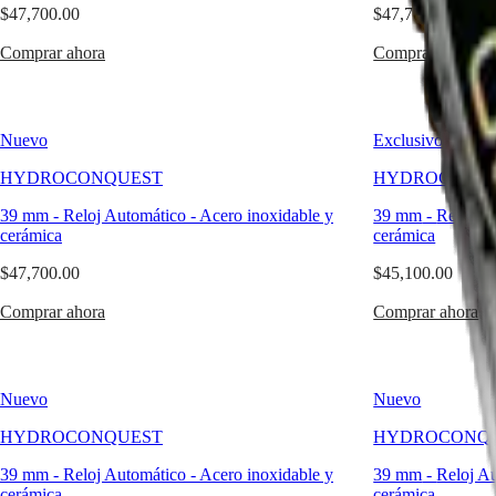
區
LONGINES
$47,700.00
$47,700.00
Malaysia
DOLCEVITA
Comprar ahora
Singapore
LONGINES
Comprar ahora
PRIMALUNA
台
FLAGSHIP
湾
CLASSIC
地
EVIDENZA
Nuevo
Exclusivo
區
RECORD
ไทย
ELEGANT
HYDROCONQUEST
HYDROCONQU
COLLECTION
Europa
LA
39 mm
-
Reloj Automático
-
Acero inoxidable y
39 mm
-
Reloj A
GRANDE
cerámica
cerámica
Österreich
CLASSIQUE
Belgique
$47,700.00
$45,100.00
(
Fr
)
Heritage
België
Comprar ahora
Comprar ahora
LONGINES
(
Nl
)
LEGEND
Denmark
DIVER
Finland
ULTRA-
France
Nuevo
Nuevo
CHRON
Deutschland
LONGINES
Greece
HYDROCONQUEST
HYDROCONQ
PILOT
(
En
)
MAJETEK
Ελλάδα
39 mm
-
Reloj Automático
-
Acero inoxidable y
39 mm
-
Reloj A
CONQUEST
(
El
)
cerámica
cerámica