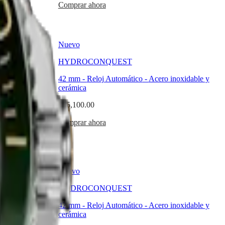
Comprar ahora
Nuevo
 EXCLUSIVA
HYDROCONQUEST
inoxidable y
42 mm
-
Reloj Automático
-
Acero inoxidable y
cerámica
$45,100.00
Comprar ahora
Nuevo
HYDROCONQUEST
inoxidable y
42 mm
-
Reloj Automático
-
Acero inoxidable y
cerámica