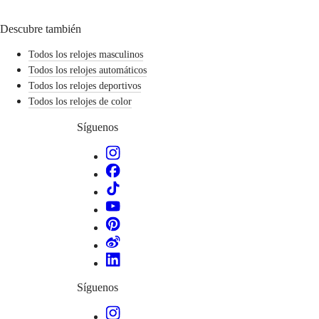
hombre
Relojes
Descubre también
para
mujer
Todos los relojes masculinos
Por
Todos los relojes automáticos
funciones
Todos los relojes deportivos
Todos los relojes de color
Por
estilo
Síguenos
Por
color
Servicios
Instrucciones
de
cuidado
Envíenos
su
reloj
Precios
Síguenos
de
servicio
Garantía