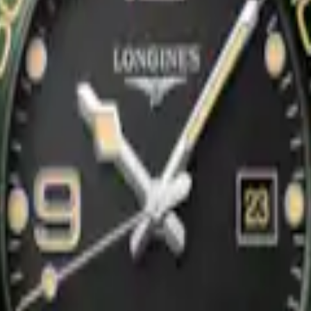
Exclusivo
UEST
HYDROCONQUEST EDICIÓN
utomático
-
Acero inoxidable y
42 mm
-
Reloj Automático
-
Acero 
cerámica
$45,100.00
Comprar ahora
Nuevo
UEST
HYDROCONQUEST
utomático
-
Acero inoxidable y
42 mm
-
Reloj Automático
-
Acero 
cerámica