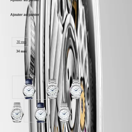
Ajouter au panier
PILOT
政
FLYBACK
區
Ajouter au panier
Malaysia
Elegance
Singapore
MINI
台
Taille du boitier :
DOLCEVITA
湾
LONGINES
地
30 mm
DOLCEVITA
區
LONGINES
34 mm
ไทย
PRIMALUNA
FLAGSHIP
Europe
CLASSIC
Disponible en 3 variations
EVIDENZA
Österreich
RECORD
Belgique
ELEGANT
(
Fr
)
COLLECTION
België
cadran
cadran
cadran
LA
(
Nl
)
Nacre
Argenté
Nacre
GRANDE
Denmark
blanche
"grain
blanche
CLASSIQUE
Finland
avec
d'orge"
avec
France
bracelet
avec
bracelet
Heritage
cadran
cadran
cadran
Deutschland
Bleu
bracelet
Acier
Argenté
Nacre
Nacre
LONGINES
Greece
Cuir
Acier
"grain
blanche
blanche
LEGEND
(
En
)
d'alligator
d'orge"
avec
avec
DIVER
Ελλάδα