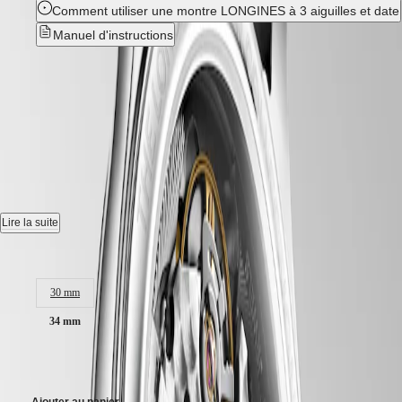
CONQUEST
Comment utiliser une montre LONGINES à 3 aiguilles et date
민
CHRONOGRAPH
국
Manuel d'instructions
HYDROCONQUEST
Hong
HYDROCONQUEST
Nouveau
Kong
GMT
SAR
Spirit
(
En
)
LONGINES MASTER
香
LONGINES
港
COLLECTION
-
L2.450.4.87.2
SPIRIT
特
LONGINES
别
SPIRIT
Montre automatique, Ø 34.00 mm, acier, L2.450.4.87.2
行
ZULU
政
TIME
Date, mouvement mécanique à remontage automatique oscillant à
Lire la suite
LONGINES
區
25 200 vibrations par heure, équipé d'un ressort spiral en monocristal
SPIRIT
(
Zh
)
de silicium et doté d'une réserve de marche jusqu'à 72 heures.
Taille du boitier :
FLYBACK
India
LONGINES
日
Étanche à 3 bar, glace saphir résistante aux rayures, avec plusieurs
SPIRIT
30 mm
couches de revêtement antireflet des deux côtés.
本
CHRONOGRAPH
澳
34 mm
LONGINES
Cadran nacre blanche.
門
SPIRIT
2 950,00 €
特
PILOT
Bracelet en cuir d'alligator, avec boucle déployante triple sécurité et
LONGINES
mécanisme d'ouverture à poussoirs doté d'un système d'ajustement .
别
SPIRIT
行