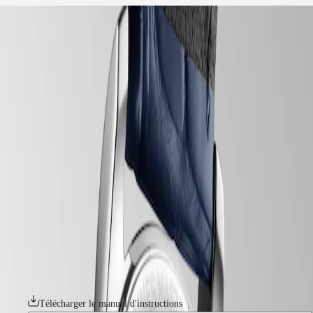
accueil
Montres
Afrique
-
montres
Master
South
-
Africa
master
MASTER
-
Amérique
longines master collection
COLLECTION
-
MASTER
Canada
l24504872
COLLECTION
(
En
)
CHRONOGRAPH
Canada
MASTER
LONGINES MASTER COLLECTION
(
Fr
)
COLLECTION
México
MOONPHASE
La collection Longines Master incarne le summum du savoir-faire
United
THE
horloger et de l'élégance intemporelle. Cette ligne emblématique se
States
LONGINES
compose d'une gamme de modèles soigneusement fabriqués, chacun
MASTER
incarnant l'engagement sans faille de Longines en matière de style et
Asie-
COLLECTION
d'excellence technique. De la simplicité classique du cadran aux
Pacifique
GMT
mouvements mécaniques complexes, chaque élément est empreint d'un
luxe discret. Qu'elles soient ornées de complications sophistiquées ou
Australia
Conquest
dotées d'un design épuré et élégant, ces montres témoignent de
中
l'héritage et de l'expertise de Longines en matière d'horlogerie.
CONQUEST
國
CONQUEST
대
Télécharger le manuel d'instructions
CLASSIC
한