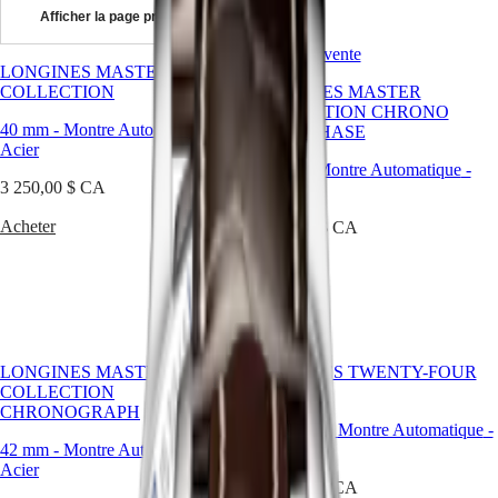
Afficher la page précédente
Montres
Afrique
Meilleure vente
Master
South
LONGINES MASTER
Africa
COLLECTION
LONGINES MASTER
MASTER
COLLECTION CHRONO
Amérique
COLLECTION
40 mm
-
Montre Automatique
-
MOONPHASE
MASTER
Acier
Canada
COLLECTION
42 mm
-
Montre Automatique
-
(
En
)
CHRONOGRAPH
3 250,00 $ CA
Acier
Canada
MASTER
(
Fr
)
COLLECTION
Acheter
5 550,00 $ CA
México
MOONPHASE
United
THE
Acheter
States
LONGINES
MASTER
Asie-
COLLECTION
Pacifique
GMT
LONGINES MASTER
LONGINES TWENTY-FOUR
Australia
Conquest
COLLECTION
HOURS
中
CHRONOGRAPH
CONQUEST
國
47.50 mm
-
Montre Automatique
-
CONQUEST
대
42 mm
-
Montre Automatique
-
Acier
CLASSIC
한
Acier
CONQUEST
5 300,00 $ CA
민
CHRONOGRAPH