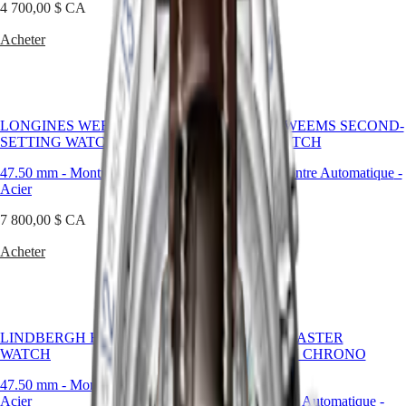
4 700,00 $ CA
국
HYDROCONQUEST
Acheter
Hong
HYDROCONQUEST
Acheter
Kong
GMT
SAR
Spirit
(
En
)
香
LONGINES
港
LONGINES WEEMS SECOND-
SPIRIT
LONGINES WEEMS SECOND-
特
SETTING WATCH
LONGINES
SETTING WATCH
别
SPIRIT
行
47.50 mm
-
Montre Automatique
-
47.50 mm
-
Montre Automatique
-
ZULU
Acier
Acier
政
TIME
LONGINES
區
7 800,00 $ CA
7 800,00 $ CA
SPIRIT
(
Zh
)
FLYBACK
India
Acheter
Sur Demande
LONGINES
日
SPIRIT
本
CHRONOGRAPH
澳
LONGINES
門
SPIRIT
LINDBERGH HOUR ANGLE
特
PILOT
LONGINES MASTER
WATCH
LONGINES
COLLECTION CHRONO
别
SPIRIT
MOONPHASE
行
47.50 mm
-
Montre Automatique
-
PILOT
政
Acier
40 mm
-
Montre Automatique
-
FLYBACK