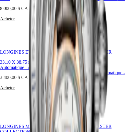
區
Acier
8 000,00 $ CA
Malaysia
Elegance
Singapore
5 200,00 $ CA
Acheter
MINI
台
Acheter
DOLCEVITA
湾
LONGINES
地
DOLCEVITA
區
LONGINES
ไทย
PRIMALUNA
FLAGSHIP
LONGINES EVIDENZA
LONGINES MASTER
Europe
CLASSIC
COLLECTION
EVIDENZA
33.10 X 38.75 mm
-
Montre
CHRONOGRAPH
Österreich
RECORD
Automatique
-
Acier
Belgique
ELEGANT
40 mm
-
Montre Automatique
-
(
Fr
)
3 400,00 $ CA
COLLECTION
Acier
België
LA
(
Nl
)
Acheter
GRANDE
4 500,00 $ CA
Denmark
CLASSIQUE
Finland
Acheter
France
Heritage
Deutschland
LONGINES
Greece
LEGEND
(
En
)
DIVER
Ελλάδα
LONGINES MASTER
LONGINES MASTER
ULTRA-
(
El
)
COLLECTION
COLLECTION