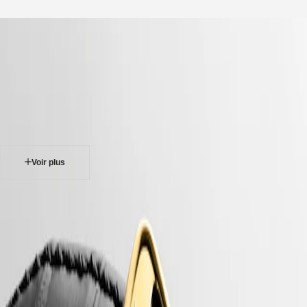
Notre univers
accueil
Montres
Afrique
-
montres
Master
South
-
Africa
elegance
MASTER
-
Amérique
longines dolcevita
COLLECTION
-
MASTER
Canada
l55126710
COLLECTION
(
En
)
CHRONOGRAPH
Canada
MASTER
Voir plus
(
Fr
)
COLLECTION
México
MOONPHASE
United
THE
LONGINES DOLCEVITA
States
LONGINES
MASTER
La collection Longines DolceVita est la quintessence de l'élégance
Asie-
COLLECTION
intemporelle et de la sophistication, alliant harmonieusement design
Pacifique
GMT
classique et esprit contemporain. Inspirée d'un modèle des
années 1920, caractérisée par son boîtier rectangulaire et ses
Australia
Conquest
proportions harmonieuses, cette ligne n'a eu de cesse de se réinventer
中
au fil des ans sans jamais perdre son identité propre. Disponibles dans
CONQUEST
國
un large éventail de matériaux et de couleurs, ces montres incarnent
CONQUEST
대
haut et fort l'élégance et la douceur de vivre à l'italienne, la
dolce vita
,