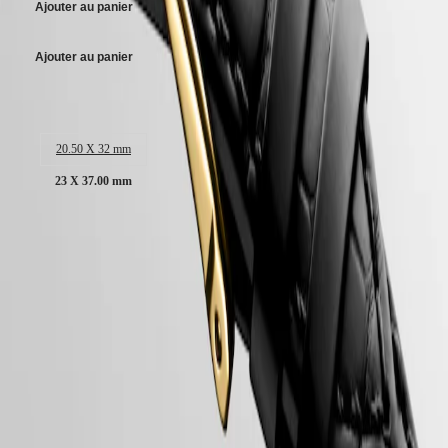
SPIRIT
Ajouter au panier
行
PILOT
政
FLYBACK
區
Ajouter au panier
Malaysia
Elegance
Singapore
Taille du boitier :
MINI
台
DOLCEVITA
湾
LONGINES
20.50 X 32 mm
地
DOLCEVITA
區
LONGINES
23 X 37.00 mm
ไทย
PRIMALUNA
FLAGSHIP
Europe
CLASSIC
Garantie LONGINES de 2 ans
EVIDENZA
Österreich
RECORD
Swiss Made
Belgique
ELEGANT
(
Fr
)
COLLECTION
Livraison & retours offerts
België
LA
Paiement sécurisé
(
Nl
)
GRANDE
Denmark
CLASSIQUE
Finland
Boîtier
France
Heritage
Deutschland
LONGINES
Greece
LEGEND
(
En
)