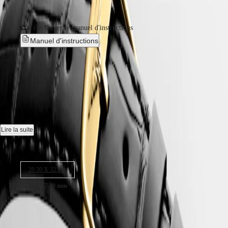
CLASSIC
한
qui ont toujours été associées à la collection.
CONQUEST
민
CHRONOGRAPH
Télécharger le manuel d'instructions
국
HYDROCONQUEST
Hong
HYDROCONQUEST
Manuel d'instructions
Kong
GMT
SAR
LONGINES DOLCEVITA
-
Spirit
(
En
)
香
L5.512.6.71.0
LONGINES
港
SPIRIT
特
LONGINES
别
Montre quartz, 23.00 x 37.00 mm, or jaune 18 carats, L5.512.6.71.0
SPIRIT
行
ZULU
Étanche à 3 bar, glace saphir résistante aux rayures.
政
TIME
Lire la suite
LONGINES
區
Cadran argenté "flinqué".
SPIRIT
Taille du boitier :
(
Zh
)
FLYBACK
India
Bracelet en cuir d'alligator, avec bouclette.
LONGINES
日
20.50 X 32 mm
SPIRIT
本
CHRONOGRAPH
23 X 37.00 mm
澳
LONGINES
門
SPIRIT
CHF 6’200.00
特
PILOT
LONGINES
别