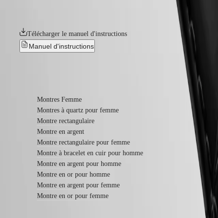
haut et fort l'élégance et la douceur de vivre à l'italienne, la
dolce vita
,
Nouveautés
qui ont toujours été associées à la collection.
Toutes
les
Télécharger le manuel d'instructions
montres
Manuel d'instructions
Montres
pour
Homme
En savoir plus
Montres
pour
Femme
Montres Femme
Par
Montres à quartz pour femme
fonctions
Montre rectangulaire
Montre en argent
Par
Montre rectangulaire pour femme
style
Montre à bracelet en cuir pour homme
Par
Montre en argent pour homme
couleur
Montre en or pour homme
Montre en argent pour femme
Bracelets
Montre en or pour femme
Tous
les