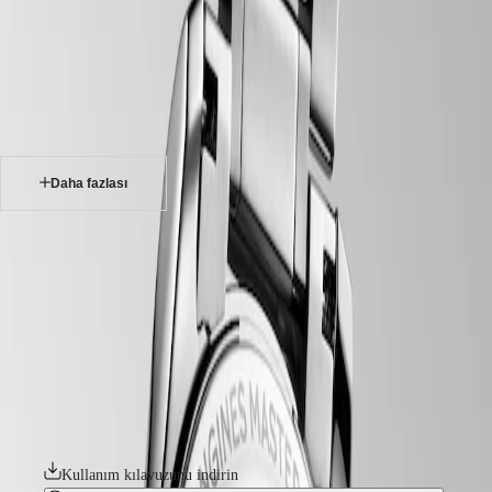
saatler
Master
South
-
Africa
master
MASTER
-
Amerika
longines master collection
COLLECTION
-
Bölgesi
MASTER
l29494936
COLLECTION
Canada
CHRONOGRAPH
(
En
)
MASTER
Daha fazlası
Canada
COLLECTION
(
Fr
)
MOONPHASE
México
THE
LONGINES MASTER COLLECTION
United
LONGINES
States
MASTER
Longines Master Koleksiyonu, horolojik işçiliğin ve zamansız zarafetin
COLLECTION
zirvesini temsil eder. Bu sembolik seri, her biri Longines'in kalıcı stil ve
Asya
GMT
teknik mükemmelliğe olan sarsılmaz bağlılığını örnekleyen, titizlikle
Pasifik
hazırlanmış bir dizi modelden oluşmaktadır. Kadranın klasik
Conquest
sadeliğinden içindeki karmaşık mekanik hareketlere kadar her unsur
Australia
gösterişsiz bir lüks duygusu yayıyor. İster karmaşık komplikasyonlarla
中
CONQUEST
bezenmiş ister sade ve zarif bir tasarıma sahip olsun, bu saatler
CONQUEST
國
Longines'in saat yapımındaki köklü mirasına ve uzmanlığına tanıklık
CLASSIC
대
eder.
CONQUEST
한
CHRONOGRAPH
민
Kullanım kılavuzunu indirin
HYDROCONQUEST