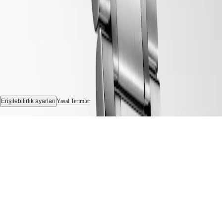
Saatçilik
Uzmanlığı
Haberler
ve
Hikâyeler
Bizimle
Çalışın
Erkek
Saatleri
Kadın
Saatleri
Tüm
Erişilebilirlik ayarları
Yasal Terimler
Saatler
© 2026 LONGINES Watch Co. Francillon Ltd., Tüm hakları saklıdır