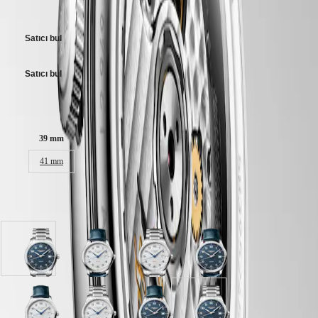
區
fiyatlarını belirlemekte serbesttir
Elegance
Malaysia
Singapore
MINI
Satıcı bul
DOLCEVITA
台
LONGINES
湾
DOLCEVITA
地
Satıcı bul
LONGINES
區
PRIMALUNA
ไทย
FLAGSHIP
Kasa boyutu:
CLASSIC
Avrupa
EVIDENZA
39 mm
RECORD
Österreich
ELEGANT
41 mm
Belgique
COLLECTION
(
Fr
)
LA
België
GRANDE
4 varyasyonda mevcut
(
Nl
)
CLASSIQUE
Denmark
Finland
Heritage
France
Paslanmaz
Mavi
Paslanmaz
Mavi
LONGINES
Deutschland
çelik
Timsah
çelik
Timsah
LEGEND
Greece
kayışlı
kayış
kayışlı
kayış
DIVER
(
En
)
Blue
kayışlı
Gümüş
kayışlı
ULTRA-
Ελλάδα
"barleycorn"
Gümüş
"barleycorn"
Blue
CHRON
(
El
)
Mavi
Paslanmaz
Mavi
Paslanmaz
kadran
"barleycorn"
kadran
"barleycorn"