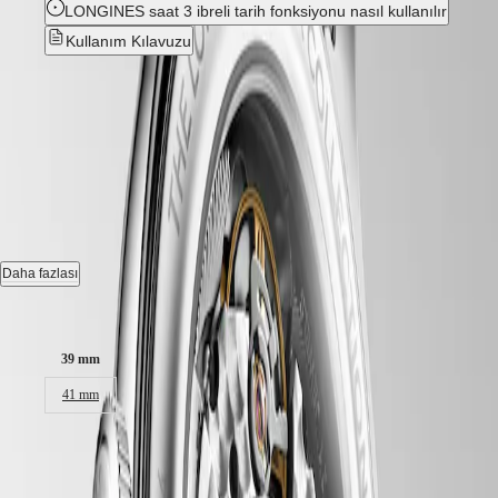
국
HYDROCONQUEST
LONGINES saat 3 ibreli tarih fonksiyonu nasıl kullanılır
Hong
GMT
Kullanım Kılavuzu
Kong
Spirit
SAR
Yeni
(
En
)
LONGINES
香
SPIRIT
LONGINES MASTER
港
LONGINES
特
SPIRIT
COLLECTION
-
L2.949.4.93.6
别
ZULU
行
TIME
政
LONGINES
Otomatik Saat, Ø 39.00 mm, paslanmaz çelik, L2.949.4.93.6
SPIRIT
區
FLYBACK
Tarih, yaklaşık 72 saatlik güç rezervli monokristal silikon denge yaylı,
(
Zh
)
Daha fazlası
LONGINES
saatte 25'200 titreşime sahip otomatik kurmalı mekanik mekanizma.
India
SPIRIT
日
Kasa boyutu:
CHRONOGRAPH
3 bar’a kadar suya dayanıklı, her iki tarafı çok katmanlı antirefle
本
LONGINES
kaplamalı, çizilmeye karşı dayanıklı safir kristal.
澳
39 mm
SPIRIT
門
PILOT
Blue "barleycorn" Kadran.
41 mm
特
LONGINES
Paslanmaz çelik Kayış.
SPIRIT
别
₺129.000,00
PILOT
行
FLYBACK
政
Tavsiye Edilen Perakende Fiyatı - Yetkili perakendecilerimiz kendi