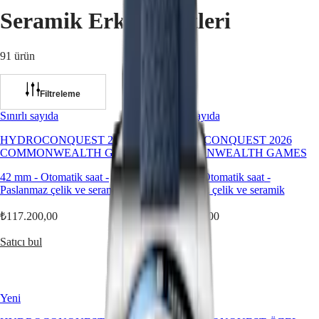
Seramik Erkek Saatleri
Master
South
Africa
MASTER
91 ürün
Amerika
COLLECTION
Bölgesi
MASTER
COLLECTION
Filtreleme
Canada
CHRONOGRAPH
(
En
)
MASTER
Sınırlı sayıda
Sınırlı sayıda
Canada
COLLECTION
(
Fr
)
MOONPHASE
HYDROCONQUEST 2026
HYDROCONQUEST 2026
México
THE
COMMONWEALTH GAMES
COMMONWEALTH GAMES
United
LONGINES
States
MASTER
42 mm
-
Otomatik saat
-
39 mm
-
Otomatik saat
-
COLLECTION
Paslanmaz çelik ve seramik
Paslanmaz çelik ve seramik
Asya
GMT
Pasifik
₺117.200,00
₺117.200,00
Conquest
Australia
Satıcı bul
Satıcı bul
中
CONQUEST
CONQUEST
國
CLASSIC
대
CONQUEST
한
Yeni
Özel
CHRONOGRAPH
민
HYDROCONQUEST