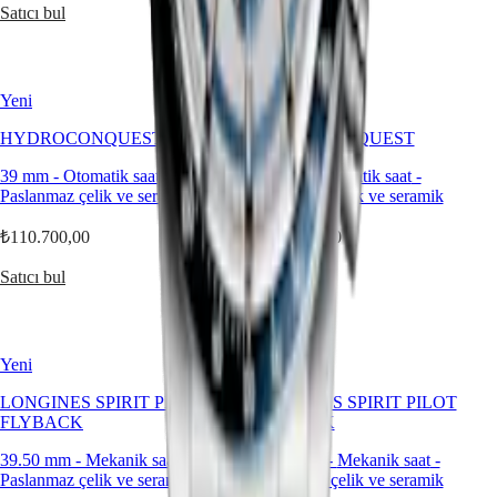
Satıcı bul
Satıcı bul
Saatleri
Fonksiyonlara
Göre
Yeni
Yeni
Stile
göre
HYDROCONQUEST
HYDROCONQUEST
Renge
39 mm
-
Otomatik saat
-
39 mm
-
Otomatik saat
-
göre
Paslanmaz çelik ve seramik
Paslanmaz çelik ve seramik
Kayışlar
₺110.700,00
₺110.700,00
Tüm
Satıcı bul
Satıcı bul
Kayışlar
NATO
Kayışlar
Deri
Yeni
Yeni
Kayışlar
Kauçuk
LONGINES SPIRIT PILOT
LONGINES SPIRIT PILOT
Kayışlar
FLYBACK
FLYBACK
Hizmetler
39.50 mm
-
Mekanik saat
-
39.50 mm
-
Mekanik saat
-
Paslanmaz çelik ve seramik
Paslanmaz çelik ve seramik
Bakım