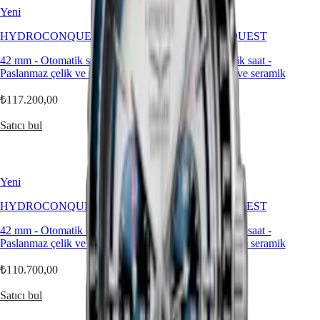
區
Elegance
Yeni
Yeni
Malaysia
Singapore
MINI
HYDROCONQUEST
HYDROCONQUEST
DOLCEVITA
台
LONGINES
湾
42 mm
-
Otomatik saat
-
42 mm
-
Otomatik saat
-
DOLCEVITA
地
Paslanmaz çelik ve seramik
Paslanmaz çelik ve seramik
LONGINES
區
PRIMALUNA
₺117.200,00
₺110.700,00
ไทย
FLAGSHIP
CLASSIC
Satıcı bul
Satıcı bul
Avrupa
EVIDENZA
RECORD
Österreich
ELEGANT
Belgique
COLLECTION
(
Fr
)
Yeni
Yeni
LA
België
GRANDE
(
Nl
)
HYDROCONQUEST
HYDROCONQUEST
CLASSIQUE
Denmark
42 mm
-
Otomatik saat
-
39 mm
-
Otomatik saat
-
Finland
Heritage
Paslanmaz çelik ve seramik
Paslanmaz çelik ve seramik
France
LONGINES
Deutschland
LEGEND
₺110.700,00
₺117.200,00
Greece
DIVER
(
En
)
ULTRA-
Satıcı bul
Satıcı bul
Ελλάδα
CHRON
(
El
)