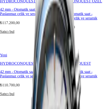
HYDROCONQUEST
HYDROCONQUEST ÖZEL
국
HYDROCONQUEST
SERİ
Hong
GMT
42 mm
-
Otomatik saat
-
Kong
Paslanmaz çelik ve seramik
42 mm
-
Otomatik saat
-
Spirit
SAR
Paslanmaz çelik ve seramik
(
En
)
₺117.200,00
LONGINES
香
₺110.700,00
SPIRIT
港
Satıcı bul
LONGINES
特
Satıcı bul
SPIRIT
别
ZULU
行
TIME
政
LONGINES
SPIRIT
區
Yeni
Yeni
FLYBACK
(
Zh
)
LONGINES
HYDROCONQUEST
HYDROCONQUEST
India
SPIRIT
日
CHRONOGRAPH
42 mm
-
Otomatik saat
-
42 mm
-
Otomatik saat
-
本
LONGINES
Paslanmaz çelik ve seramik
Paslanmaz çelik ve seramik
澳
SPIRIT
門
PILOT
₺110.700,00
₺117.200,00
特
LONGINES
SPIRIT
Satıcı bul
Satıcı bul
别
PILOT
行
FLYBACK
政