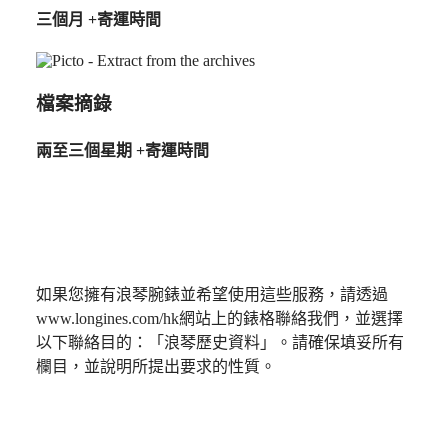
國
錶
三個月 +寄運時間
대
浪
한
琴
민
名
국
檔案摘錄
匠
Hong
系
Kong
兩至三個星期 +寄運時間
SAR
列
(
En
)
月
香
相
港
腕
特
錶
别
浪
行
如果您擁有浪琴腕錶並希望使用這些服務，請透過
琴
政
www.longines.com/hk網站上的錶格聯絡我們，並選擇
名
區
以下聯絡目的：「浪琴歷史資料」。請確保填妥所有
匠
(
Zh
)
欄目，並說明所提出要求的性質。
系
India
日
列
GMT
本
腕
澳