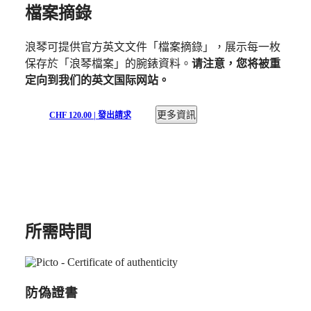
檔案摘錄
South
名
Africa
匠
浪琴可提供官方英文文件「檔案摘錄」，展示每一枚
保存於「浪琴檔案」的腕錶資料。
请注意，您将被重
美
浪
定向到我们的英文国际网站。
洲
琴
Canada
名
更多資訊
CHF 120.00 | 發出請求
(
En
)
匠
Canada
系
(
Fr
)
México
列
United
浪
States
琴
名
亞
匠
太
所需時間
系
地
列
區
計
Australia
時
防偽證書
中
腕