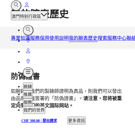
前
打
我的腕表歷史
開
往
澳門特别行政區
搜
我
尋
的
打
帳
開
專業知識
服務
保用
使用說明
我的腕表歷史
搜索服務中心
聯
前
戶
搜
往
尋
前
店
往
前
鋪
我
往
打
的
防偽證書
店
開
帳
鋪
目
腕錶
戶
如腕錶獲我們的製錶師證明為真品，則我們可以發出
錄
推薦
由品牌總裁簽署的「防偽證書」。
请注意，您将被重
服務
定向到我们的英文国际网站。
我們的世界
更多資訊
CHF 300.00 | 發出請求
腕
非
錶
洲