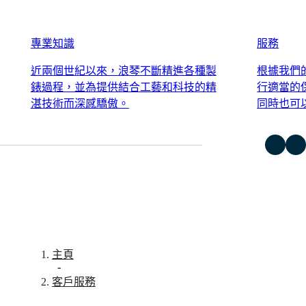
België
列
(
Nl
)
計
Denmark
時
Finland
專業知識
服務
France
腕
Deutschland
近兩個世紀以來，浪琴不斷精進各種製
根據我們
錶
Greece
錶過程，並為提供結合工藝和科技的精
行適當的
浪
(
En
)
Ελλάδα
湛技術而深感驕傲。
同時也可
琴
(
El
)
康
Italia
卡
Netherlands
(
En
)
斯
Nederland
潛
(
Nl
)
水
Norway
Polska
系
Portugal
列
Россия
浪
España
Sweden
琴
主頁
Schweiz
-
康
(
De
)
客戶服務
卡
Suisse
(
Fr
)
斯