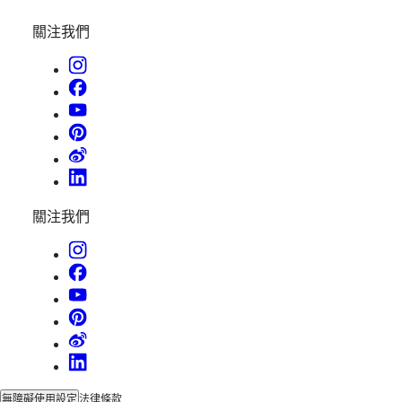
Svizzera
潛
(
It
)
關注我們
水
United
Kingdom
系
Türkiye
列
GMT
腕
錶
先
行
關注我們
者
浪
琴
先
行
者
系
列
無障礙使用設定
法律條款