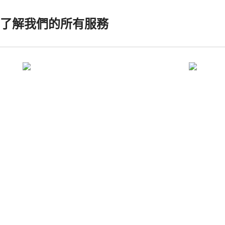
錶
門
了解我們的所有服務
特
康
别
卡
行
斯
政
區
浪
Malaysia
琴
Singapore
康
台
卡
湾
斯
地
系
區
列
ไทย
浪
琴
歐
康
洲
卡
Österreich
斯
Belgique
系
(
Fr
)