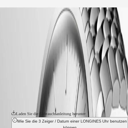
Unser Universum
start
Uhren
Afrika
-
uhren
Master
South
-
Africa
elegance
MASTER
-
Amerika
record
COLLECTION
-
MASTER
Canada
l28214726
COLLECTION
(
En
)
CHRONOGRAPH
Canada
MASTER
RECORD
(
Fr
)
COLLECTION
México
MOONPHASE
Die Record Kollektion von Longines ist ein Beweis für das
United
THE
unermüdliche Engagement der Marke für Präzision und Eleganz in der
States
LONGINES
Uhrmacherei. Diese sorgfältig gefertigten Automatikuhren mit einer
MASTER
Mischung aus Tradition und Innovation sind mit einer Unruhspirale
Asien-
COLLECTION
aus Silikon ausgestattet. Ihr Uhrwerk ist von der COSC als
Pazifik
GMT
Chronometer zertifiziert.
Australia
Conquest
中
Laden Sie die Gebrauchsanleitung herunter
CONQUEST
國
Wie Sie die 3 Zeiger / Datum einer LONGINES Uhr benutzen
CONQUEST
대
können