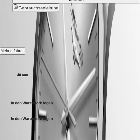
CLASSIC
한
CONQUEST
Gebrauchsanleitung
민
CHRONOGRAPH
국
HYDROCONQUEST
RECORD
-
L2.821.4.72.6
Hong
HYDROCONQUEST
Kong
GMT
SAR
Automatik Uhr, Ø 40.00 mm, Edelstahl, L2.821.4.72.6
Spirit
(
En
)
香
Datum, Mechanisches Uhrwerk mit Automatikaufzug, Frequenz von
Mehr erfahren
LONGINES
港
25.200 Halbschwingungen pro Stunde, Gangreserve von ca. 72
SPIRIT
特
Stunden, mit Unruhfeder aus monokristallinem Silizium.
Gehäusegröße:
LONGINES
别
SPIRIT
Wasserdicht bis zu einem Druck von 3 bar, Kratzfestes Saphirglas, mit
行
ZULU
40 mm
mehreren Antireflexschichten auf der Unterseite.
政
TIME
LONGINES
區
CHF 2’150.00
Zifferblatt: Silber mit "Sonnenstrahl" Dekor.
SPIRIT
(
Zh
)
FLYBACK
India
Edelstahl Armband, Mit Dreifach-Sicherheitsfaltschließe und
LONGINES
In den Warenkorb legen
日
Drückern.
SPIRIT
本
CHRONOGRAPH
澳
LONGINES
In den Warenkorb legen
門
SPIRIT
特
PILOT
Gehäusegröße:
LONGINES
别