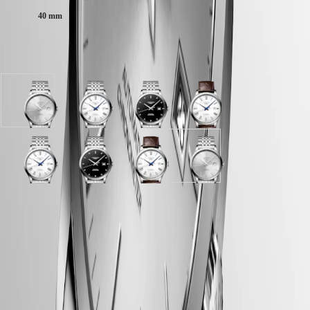
SPIRIT
行
PILOT
40 mm
政
FLYBACK
區
Malaysia
Elegance
Verfügbar in 4 Variationen
Singapore
MINI
台
DOLCEVITA
湾
LONGINES
地
Silber
Mattweiß
Schwarz
Mattweiß
DOLCEVITA
mit
Zifferblatt
lackiert,
Zifferblatt
區
LONGINES
"Sonnenstrahl"
mit
poliert
mit
ไทย
PRIMALUNA
Dekor
Edelstahl
Zifferblatt
Braun
FLAGSHIP
Zifferblatt
Armband
mit
Alligatorleder
Mattweiß
Schwarz
Mattweiß
Silber
Europa
CLASSIC
mit
Edelstahl
Armband
Zifferblatt
lackiert,
Zifferblatt
mit
EVIDENZA
Edelstahl
Armband
Österreich
mit
poliert
mit
"Sonnenstrahl"
RECORD
Armband
Belgique
Edelstahl
Zifferblatt
Braun
Dekor
ELEGANT
LONGINES 5-Jahres-Garantie
(
Fr
)
Armband
mit
Alligatorleder
Zifferblatt
COLLECTION
België
Edelstahl
Armband
mit
LA
Swiss Made
(
Nl
)
Armband
Edelstahl
GRANDE
Denmark
Armband
Kostenloser Versand und Rückgabe
CLASSIQUE
Finland
Sichere Bezahlung
France
Heritage
Deutschland
LONGINES
Greece
Gehäuse
LEGEND
(
En
)