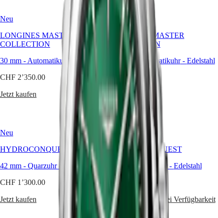
SPIRIT
行
PILOT
政
Neu
Neu
FLYBACK
區
LONGINES MASTER
Malaysia
LONGINES MASTER
Elegance
COLLECTION
Singapore
COLLECTION
MINI
台
30 mm
-
Automatikuhr
-
Edelstahl
30 mm
-
Automatikuhr
-
Edelstahl
DOLCEVITA
湾
LONGINES
地
CHF 2’350.00
CHF 1’950.00
DOLCEVITA
區
LONGINES
Jetzt kaufen
Jetzt kaufen
ไทย
PRIMALUNA
FLAGSHIP
Europa
CLASSIC
EVIDENZA
Österreich
RECORD
Neu
Neu
Belgique
ELEGANT
(
Fr
)
HYDROCONQUEST
COLLECTION
HYDROCONQUEST
België
LA
(
Nl
)
42 mm
-
Quarzuhr
-
Edelstahl
42 mm
-
Quarzuhr
-
Edelstahl
GRANDE
Denmark
CLASSIQUE
CHF 1’300.00
CHF 1’300.00
Finland
France
Heritage
Jetzt kaufen
Benachrichtigen bei Verfügbarkeit
Deutschland
LONGINES
Greece
LEGEND
(
En
)