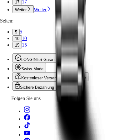
17
17
Weiter
Weiter
Seiten:
5
5
10
10
15
15
LONGINES Garantie
Swiss Made
Kostenloser Versand und Rückgabe
Sichere Bezahlung
Folgen Sie uns