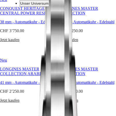
sorgt
Unser Universum
für
CONQUEST HERITAGE
LONGINES MASTER
Langlebigkeit,
CENTRAL POWER RESERVE
COLLECTION
während
Uhren
Afrika
das
38 mm
-
Automatikuhr
-
Edelstahl
41 mm
-
Automatikuhr
-
Edelstahl
polierte
Master
South
Finish
CHF 3’750.00
Africa
CHF 2’250.00
Eleganz
MASTER
verleiht.
Amerika
COLLECTION
Jetzt kaufen
Jetzt kaufen
LONGINES
MASTER
Canada
kombiniert
COLLECTION
(
En
)
hochwertige
CHRONOGRAPH
Canada
Edelstahlarmbänder
MASTER
Neu
Neu
(
Fr
)
mit
COLLECTION
México
präziser
MOONPHASE
LONGINES MASTER
LONGINES MASTER
United
Uhrentechnik
THE
COLLECTION ARABIC DIAL
COLLECTION
States
und
LONGINES
ausgewogenem
MASTER
41 mm
-
Automatikuhr
-
Edelstahl
41 mm
-
Automatikuhr
-
Edelstahl
Asien-
Design.
COLLECTION
Pazifik
Ob
GMT
CHF 2’250.00
CHF 2’250.00
im
Australia
Conquest
Business
Jetzt kaufen
Jetzt kaufen
中
oder
CONQUEST
國
in
CONQUEST
der
대