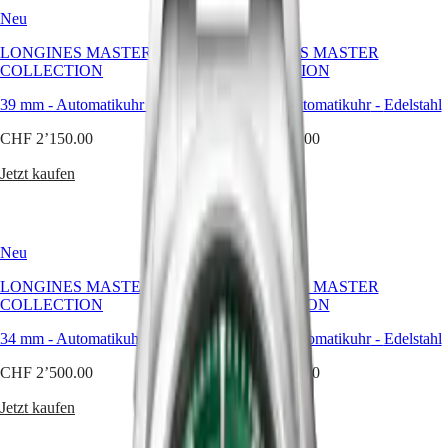
CLASSIC
Freizeit
한
Neu
Neu
CONQUEST
–
민
CHRONOGRAPH
eine
LONGINES MASTER
LONGINES MASTER
국
HYDROCONQUEST
Edelstahlarmband-
COLLECTION
COLLECTION
Hong
HYDROCONQUEST
Uhr
Kong
GMT
ist
39 mm
-
Automatikuhr
-
Edelstahl
39 mm
-
Automatikuhr
-
Edelstahl
SAR
immer
Spirit
(
En
)
die
CHF 2’150.00
CHF 2’150.00
香
richtige
LONGINES
港
Wahl.
Jetzt kaufen
Jetzt kaufen
SPIRIT
特
LONGINES
别
SPIRIT
行
ZULU
Neu
Neu
政
TIME
LONGINES
區
LONGINES MASTER
LONGINES MASTER
SPIRIT
(
Zh
)
COLLECTION
COLLECTION
FLYBACK
India
LONGINES
日
34 mm
-
Automatikuhr
-
Edelstahl
34 mm
-
Automatikuhr
-
Edelstahl
SPIRIT
本
CHRONOGRAPH
CHF 2’500.00
CHF 2’100.00
澳
LONGINES
門
SPIRIT
Jetzt kaufen
Jetzt kaufen
特
PILOT
LONGINES
别