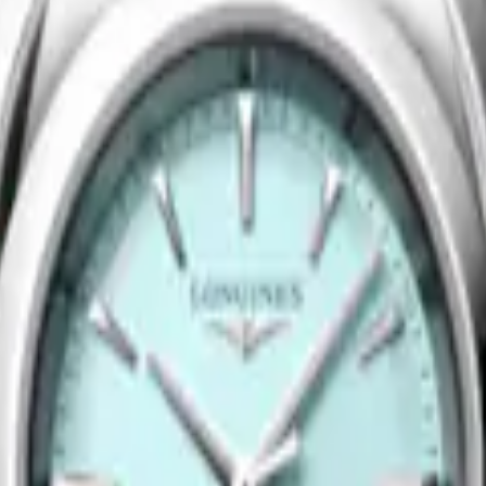
STER COLLECTION
HYDROCONQUEST
utomático
-
Acero inoxidable
42 mm
-
Reloj Cuarzo
-
Acero inox
$31,700.00
Comprar ahora
LCEVITA
LONGINES MINI DOLCEVITA
-
Reloj Cuarzo
-
Acero inoxidable
21.50 X 29 mm
-
Reloj Cuarzo
-
A
$54,800.00
Comprar ahora
Nuevo