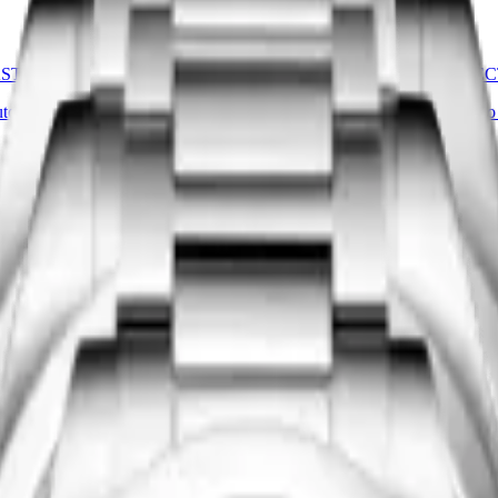
STER COLLECTION
LONGINES MASTER COLLEC
utomático
-
Acero inoxidable
41 mm
-
Reloj Automático
-
Acero 
$54,800.00
Comprar ahora
STER COLLECTION
LONGINES MASTER COLLEC
utomático
-
Acero inoxidable
34 mm
-
Reloj Automático
-
Acero 
$61,000.00
Comprar ahora
Nuevo