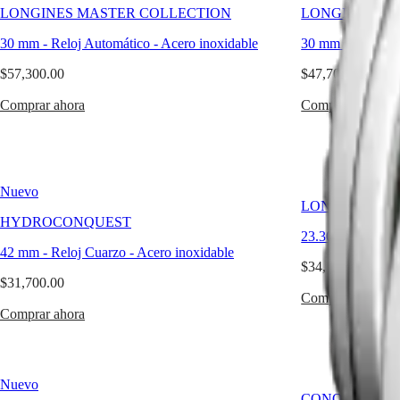
del
국
LONGINES MASTER COLLECTION
LONGINES MA
diseño
LONGINES
Hong
atemporal.
30 mm
-
Reloj Automático
-
Acero inoxidable
30 mm
-
Reloj A
SPIRIT
Kong
Su
LONGINES
SAR
acabado
$57,300.00
$47,700.00
SPIRIT
(
En
)
pulido,
ZULU
香
sus
Comprar ahora
Comprar ahora
TIME
港
proporciones
LONGINES
特
armoniosas
SPIRIT
y
别
FLYBACK
su
行
LONGINES
silueta
政
SPIRIT
Nuevo
robusta
CHRONOGRAPH
LONGINES DO
區
convierten
LONGINES
HYDROCONQUEST
(
Zh
)
un
23.30 X 37 mm
SPIRIT
India
brazalete
42 mm
-
Reloj Cuarzo
-
Acero inoxidable
PILOT
日
funcional
$34,100.00
LONGINES
本
en
$31,700.00
SPIRIT
una
澳
Comprar ahora
PILOT
discreta
Comprar ahora
門
FLYBACK
declaración
特
de
Elegance
别
equilibrio
行
y
MINI
Nuevo
政
elegancia.
DOLCEVITA
CONQUEST