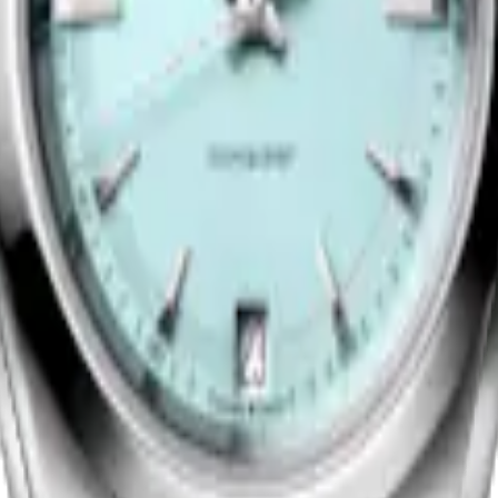
CONQUEST
uarzo
-
Acero inoxidable
41 mm
-
Reloj Cuarzo
-
Acero inox
$30,400.00
Comprar ahora
Nuevo
CONQUEST
uarzo
-
Acero inoxidable
38 mm
-
Reloj Cuarzo
-
Acero inox
$30,400.00
Comprar ahora