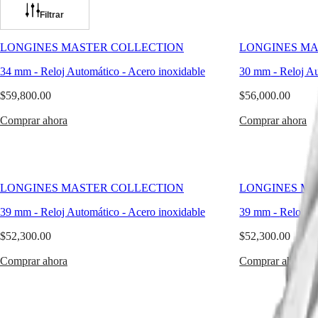
presencia
distintiva:
Filtrar
Relojes
África
sólida
pero
Master
South
LONGINES MASTER COLLECTION
LONGINES MA
refinada,
Africa
MASTER
elegante
34 mm
-
Reloj Automático
-
Acero inoxidable
30 mm
-
Reloj A
América
COLLECTION
pero
MASTER
versátil.
$59,800.00
$56,000.00
Canada
COLLECTION
En
(
En
)
CHRONOGRAPH
LONGINES,
Comprar ahora
Comprar ahora
Canada
MASTER
este
(
Fr
)
COLLECTION
material
México
MOONPHASE
es
United
más
Conquest
States
que
LONGINES MASTER COLLECTION
LONGINES MA
una
Asia-
CONQUEST
elección
39 mm
-
Reloj Automático
-
Acero inoxidable
39 mm
-
Reloj A
Pacífico
CONQUEST
de
CLASSIC
estructura;
$52,300.00
$52,300.00
Australia
CONQUEST
es
中
CHRONOGRAPH
una
Comprar ahora
Comprar ahora
HYDROCONQUEST
國
continuación
HYDROCONQUEST
대
de
GMT
nuestra
한
visión
민
Spirit