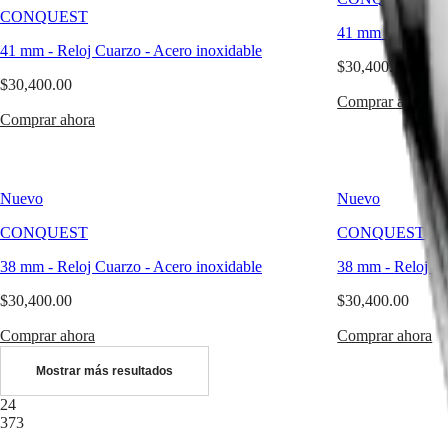
區
LONGINES
CONQUEST
Malaysia
DOLCEVITA
41 mm
-
Reloj C
Singapore
LONGINES
41 mm
-
Reloj Cuarzo
-
Acero inoxidable
PRIMALUNA
台
$30,400.00
FLAGSHIP
$30,400.00
湾
CLASSIC
Comprar ahora
地
Comprar ahora
EVIDENZA
區
RECORD
ไทย
ELEGANT
COLLECTION
Europa
LA
Nuevo
Nuevo
GRANDE
Österreich
CLASSIQUE
CONQUEST
CONQUEST
Belgique
(
Fr
)
Heritage
38 mm
-
Reloj Cuarzo
-
Acero inoxidable
38 mm
-
Reloj C
België
LONGINES
(
Nl
)
$30,400.00
$30,400.00
LEGEND
Denmark
DIVER
Finland
Comprar ahora
Comprar ahora
ULTRA-
France
CHRON
Deutschland
Mostrar más resultados
LONGINES
Greece
PILOT
24
(
En
)
MAJETEK
373
Ελλάδα
CONQUEST
(
El
)