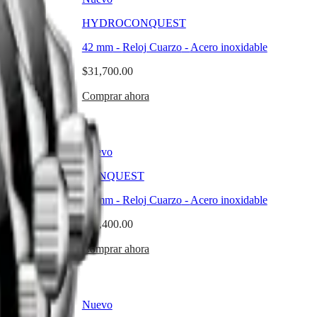
HYDROCONQUEST
idable
42 mm
-
Reloj Cuarzo
-
Acero inoxidable
$31,700.00
Comprar ahora
Nuevo
CONQUEST
cero inoxidable
41 mm
-
Reloj Cuarzo
-
Acero inoxidable
$30,400.00
Comprar ahora
Nuevo