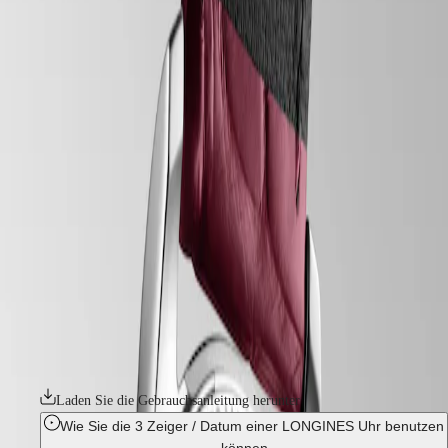
uhren
Master
South
-
Africa
master
MASTER
-
Amerika
longines master collection
COLLECTION
-
MASTER
Canada
l24505892
COLLECTION
(
En
)
CHRONOGRAPH
Canada
MASTER
LONGINES MASTER COLLECTION
(
Fr
)
COLLECTION
México
MOONPHASE
Die Longines Master Collection verkörpert die Spitze der
United
THE
Uhrmacherkunst und zeitlose Eleganz. Diese emblematische Linie
States
LONGINES
umfasst eine Reihe von sorgfältig gefertigten Modellen, von denen
MASTER
jedes beispielhaft für das unermüdliche Engagement von Longines für
Asien-
COLLECTION
dauerhaften Stil und technische Exzellenz steht. Von der klassischen
Pazifik
GMT
Schlichtheit des Zifferblatts bis hin zu den komplizierten mechanischen
Uhrwerken im Inneren strahlt jedes Element ein Gefühl von ruhigem
Australia
Conquest
Luxus aus. Ob mit aufwendigen Komplikationen versehen oder mit
中
einem klaren, eleganten Design – diese Zeitmesser zeugen von der
CONQUEST
國
langen Tradition und der Uhrmacherkunst von Longines.
CONQUEST
대
CLASSIC
한
Laden Sie die Gebrauchsanleitung herunter
CONQUEST
민
CHRONOGRAPH
Wie Sie die 3 Zeiger / Datum einer LONGINES Uhr benutzen
국
HYDROCONQUEST