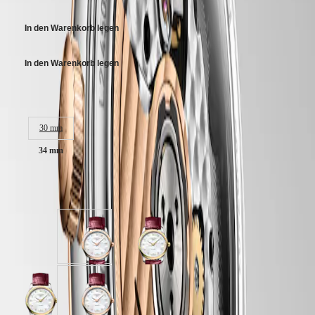
Malaysia
Elegance
Singapore
MINI
台
In den Warenkorb legen
DOLCEVITA
湾
LONGINES
地
In den Warenkorb legen
DOLCEVITA
區
LONGINES
ไทย
PRIMALUNA
Gehäusegröße:
FLAGSHIP
Europa
CLASSIC
EVIDENZA
30 mm
Österreich
RECORD
34 mm
Belgique
ELEGANT
(
Fr
)
COLLECTION
België
LA
(
Nl
)
Verfügbar in 2 Variationen
GRANDE
Denmark
CLASSIQUE
Finland
France
Heritage
Deutschland
Weißes
Weißes
LONGINES
Greece
Perlmutt
Perlmutt
LEGEND
(
En
)
Zifferblatt
Zifferblatt
DIVER
Ελλάδα
mit
mit
ULTRA-
(
El
)
Bordeauxrot
Bordeauxrot
Weißes
Weißes
CHRON
Italia
Alligatorleder
Alligatorleder
Perlmutt
Perlmutt