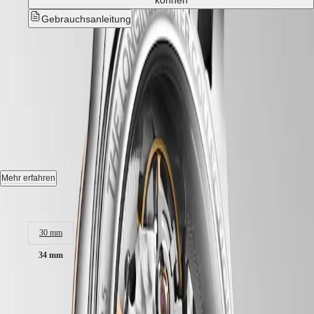
können
Hong
HYDROCONQUEST
Kong
GMT
Gebrauchsanleitung
SAR
Spirit
(
En
)
Neu
香
LONGINES
港
LONGINES MASTER
SPIRIT
特
LONGINES
COLLECTION
-
L2.450.5.89.2
别
SPIRIT
行
ZULU
政
TIME
Automatik Uhr, Ø 34.00 mm, Edelstahl mit 18 Karat Roségold Cap
LONGINES
區
200, L2.450.5.89.2
SPIRIT
(
Zh
)
FLYBACK
India
Datum, Mechanisches Uhrwerk mit Automatikaufzug, Frequenz von
Mehr erfahren
LONGINES
日
25.200 Halbschwingungen pro Stunde, Gangreserve von ca. 72
SPIRIT
本
Stunden, mit Unruhfeder aus monokristallinem Silizium.
Gehäusegröße:
CHRONOGRAPH
澳
LONGINES
Wasserdicht bis zu einem Druck von 3 bar, Kratzfestes Saphirglas mit
門
SPIRIT
30 mm
mehreren Antireflexschichten auf beiden Seiten.
特
PILOT
LONGINES
34 mm
别
Zifferblatt: Weißes Perlmutt.
SPIRIT
行
PILOT
3.500,00 €
Alligatorleder Armband, Mit Dreifach-Sicherheitsfaltschließe und
政
FLYBACK
Drückern mit Feinjustierung .
區
inkl. MwSt,
versandkostenfrei