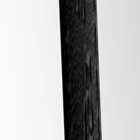
&
Geschichten
Sichere Bezahlung
Arbeiten
Sie
Folgen Sie uns
mit
uns
Herrenuhren
Damenuhren
Alle
Uhren
Folgen Sie uns