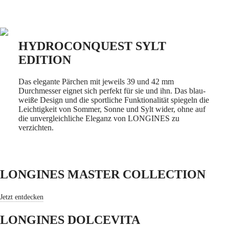
Product
Master
South
Africa
slider
MASTER
Amerika
COLLECTION
HYDROCONQUEST SYLT
MASTER
EDITION
Canada
COLLECTION
(
En
)
CHRONOGRAPH
Canada
MASTER
Das elegante Pärchen mit jeweils 39 und 42 mm
(
Fr
)
COLLECTION
Durchmesser eignet sich perfekt für sie und ihn. Das blau-
México
MOONPHASE
weiße Design und die sportliche Funktionalität spiegeln die
United
THE
Leichtigkeit von Sommer, Sonne und Sylt wider, ohne auf
States
LONGINES
die unvergleichliche Eleganz von LONGINES zu
MASTER
verzichten.
Asien-
COLLECTION
Pazifik
GMT
Australia
Conquest
中
LONGINES MASTER COLLECTION
CONQUEST
國
CONQUEST
대
CLASSIC
Jetzt entdecken
한
CONQUEST
민
CHRONOGRAPH
LONGINES DOLCEVITA
국
HYDROCONQUEST