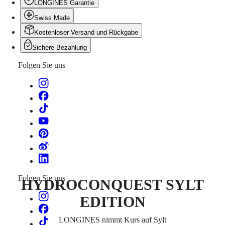
Malaysia
Elegance
LONGINES Garantie
Singapore
Swiss Made
MINI
台
DOLCEVITA
湾
Kostenloser Versand und Rückgabe
LONGINES
地
DOLCEVITA
Sichere Bezahlung
區
LONGINES
ไทย
PRIMALUNA
Folgen Sie uns
FLAGSHIP
Europa
CLASSIC
EVIDENZA
Österreich
RECORD
Belgique
ELEGANT
(
Fr
)
COLLECTION
België
LA
(
Nl
)
GRANDE
Denmark
CLASSIQUE
Finland
France
Heritage
Deutschland
Folgen Sie uns
LONGINES
Greece
HYDROCONQUEST SYLT
LEGEND
(
En
)
EDITION
DIVER
Ελλάδα
ULTRA-
(
El
)
CHRON
Italia
LONGINES nimmt Kurs auf Sylt