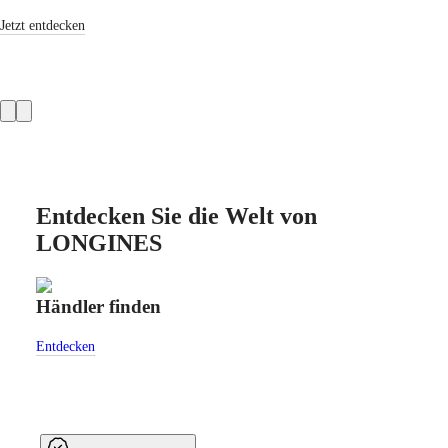
Hong
HYDROCONQUEST
Kong
GMT
Jetzt entdecken
SAR
Spirit
(
En
)
香
LONGINES
港
Product
SPIRIT
特
LONGINES
slider
别
SPIRIT
行
ZULU
政
TIME
LONGINES
區
Entdecken Sie die Welt von
SPIRIT
(
Zh
)
LONGINES
FLYBACK
India
LONGINES
日
SPIRIT
本
CHRONOGRAPH
Händler finden
Cust
澳
LONGINES
門
SPIRIT
特
PILOT
Entdecken
Entde
LONGINES
别
SPIRIT
行
PILOT
政
FLYBACK
區