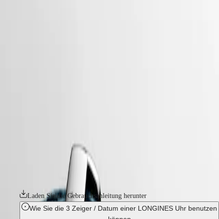
uhren
Master
South
-
Africa
master
MASTER
-
Amerika
longines master collection
COLLECTION
-
MASTER
Canada
l29504732
COLLECTION
(
En
)
CHRONOGRAPH
Canada
MASTER
LONGINES MASTER COLLECTION
(
Fr
)
COLLECTION
México
MOONPHASE
Die Longines Master Collection verkörpert die Spitze der
United
THE
Uhrmacherkunst und zeitlose Eleganz. Diese emblematische Linie
States
LONGINES
umfasst eine Reihe von sorgfältig gefertigten Modellen, von denen
MASTER
jedes beispielhaft für das unermüdliche Engagement von Longines für
Asien-
COLLECTION
dauerhaften Stil und technische Exzellenz steht. Von der klassischen
Pazifik
GMT
Schlichtheit des Zifferblatts bis hin zu den komplizierten mechanischen
Uhrwerken im Inneren strahlt jedes Element ein Gefühl von ruhigem
Australia
Conquest
Luxus aus. Ob mit aufwendigen Komplikationen versehen oder mit
中
einem klaren, eleganten Design – diese Zeitmesser zeugen von der
CONQUEST
國
langen Tradition und der Uhrmacherkunst von Longines.
CONQUEST
대
CLASSIC
한
Laden Sie die Gebrauchsanleitung herunter
CONQUEST
민
CHRONOGRAPH
Wie Sie die 3 Zeiger / Datum einer LONGINES Uhr benutzen
국
HYDROCONQUEST