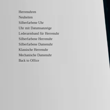
Mehr erfahren
Garantie
Ein
Servicezentrum
Herrenuhren
finden
Neuheiten
Kontaktieren
Sie
Silberfarbene Uhr
uns
Uhr mit Datumsanzeige
Lederarmband für Herrenuhr
Unser
Silberfarbene Herrenuhr
Universum
Silberfarbene Damenuhr
Unsere
Klassische Herrenuhr
Geschichte
Mechanische Damenuhr
Unser
Back to Office
Museum
Botschafter
&
Persönlichkeiten
Sport
&
Partnerschaften
LONGINES 5-Jahres-Garantie
Uhrmacherisches
Know-
Swiss Made
how
Kostenloser Versand und Rückgabe
Neuigkeiten