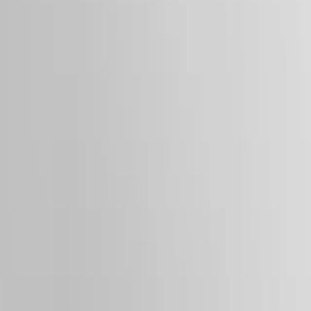
&
Sichere Bezahlung
Geschichten
Arbeiten
Folgen Sie uns
Sie
mit
uns
Herrenuhren
Damenuhren
Alle
Uhren
Folgen Sie uns