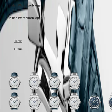
Malaysia
Elegance
Singapore
In den Warenkorb legen
MINI
台
DOLCEVITA
湾
In den Warenkorb legen
LONGINES
地
DOLCEVITA
區
LONGINES
Gehäusegröße:
ไทย
PRIMALUNA
FLAGSHIP
Europa
CLASSIC
39 mm
EVIDENZA
41 mm
Österreich
RECORD
Belgique
ELEGANT
(
Fr
)
COLLECTION
België
Verfügbar in 6 Variationen
LA
(
Nl
)
GRANDE
Denmark
CLASSIQUE
Finland
France
Heritage
Silber
Silber
Silber
Silber
Deutschland
mit
mit
mit
mit
LONGINES
Greece
Gerstenkorn-
Gerstenkorn-
Gerstenkorn-
Gerstenkorn-
LEGEND
(
En
)
Muster
Muster
Muster
Muster
DIVER
Ελλάδα
Zifferblatt
Zifferblatt
Zifferblatt
Zifferblatt
Silber
Blue
Silber
Blue
Silber
Silber
Blue
B
ULTRA-
(
El
)
mit
mit
mit
mit
mit
"barleycorn"
mit
"barleycorn"
mit
mit
"barleycorn"
"
CHRON
Italia
Blau
Edelstahl
Blau
Edelstahl
Gerstenkorn-
Zifferblatt
Gerstenkorn-
Zifferblatt
Gerstenkorn-
Gerstenkorn-
Zifferblatt
Z