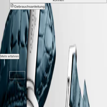
können
Hong
HYDROCONQUEST
Kong
GMT
Gebrauchsanleitung
SAR
Spirit
(
En
)
Neu
香
LONGINES
港
LONGINES MASTER
SPIRIT
特
LONGINES
COLLECTION
-
L2.950.4.73.2
别
SPIRIT
行
ZULU
政
TIME
Automatik Uhr, Ø 41.00 mm, Edelstahl, L2.950.4.73.2
LONGINES
區
SPIRIT
(
Zh
)
Datum, Mechanisches Uhrwerk mit Automatikaufzug, Frequenz von
Mehr erfahren
FLYBACK
India
25.200 Halbschwingungen pro Stunde, Gangreserve von ca. 72
LONGINES
日
Stunden, mit Unruhfeder aus monokristallinem Silizium.
Gehäusegröße:
SPIRIT
本
CHRONOGRAPH
Wasserdicht bis zu einem Druck von 3 bar, Kratzfestes Saphirglas mit
澳
LONGINES
39 mm
mehreren Antireflexschichten auf beiden Seiten.
門
SPIRIT
特
PILOT
41 mm
Zifferblatt: Silber mit Gerstenkorn-Muster.
LONGINES
别
SPIRIT
2.600,00 €
行
Alligatorleder Armband, Mit Dreifach-Sicherheitsfaltschließe und
PILOT
Drückern mit Feinjustierung .
政
FLYBACK
inkl. MwSt,
versandkostenfrei
區