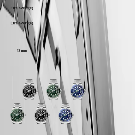
PILOT
d'ouverture actionné par des poussoirs.
政
FLYBACK
Être averti(e)
區
Malaysia
Elegance
Singapore
Être averti(e)
MINI
台
DOLCEVITA
湾
LONGINES
Taille du boitier :
地
DOLCEVITA
區
LONGINES
42 mm
ไทย
PRIMALUNA
FLAGSHIP
Europe
CLASSIC
Disponible en 3 variations
EVIDENZA
Österreich
RECORD
Belgique
ELEGANT
(
Fr
)
COLLECTION
cadran
cadran
cadran
België
LA
noir
vert
bleu
(
Nl
)
GRANDE
sablé
sablé
sablé
Denmark
CLASSIQUE
avec
avec
avec
Finland
bracelet
bracelet
bracelet
France
Heritage
cadran
cadran
cadran
Acier
Acier
Acier
Deutschland
vert
noir
bleu
LONGINES
Greece
sablé
sablé
sablé
LEGEND
(
En
)
avec
avec
avec
Garantie LONGINES de 2 ans
DIVER
Ελλάδα