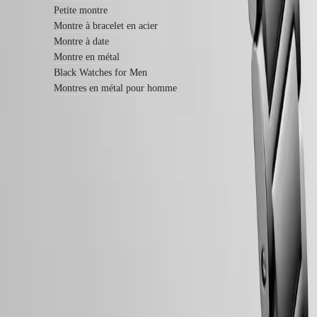
Bracelets
Petite montre
NATO
Montre à bracelet en acier
Bracelets
en
Montre à date
cuir
Montre en métal
Bracelets
Black Watches for Men
en
Montres en métal pour homme
caoutchouc
Services
Instructions
d’entretien
Envoyez-
Garantie LONGINES de 2 ans
nous
votre
Swiss Made
montre
Tarifs
Livraison et Retours Gratuits
de
Paiement sécurisé
service
Garantie
Suivez-nous
Trouver
un
centre
de