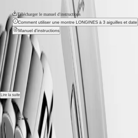
CONQUEST
couronne vissée et un fond de boîte vissé.
민
CHRONOGRAPH
국
HYDROCONQUEST
Télécharger le manuel d'instructions
Hong
HYDROCONQUEST
Comment utiliser une montre LONGINES à 3 aiguilles et date
Kong
GMT
SAR
Manuel d'instructions
Spirit
(
En
)
香
Nouveau
LONGINES
港
SPIRIT
特
HYDROCONQUEST
-
LONGINES
别
SPIRIT
L3.769.4.56.6
行
ZULU
政
TIME
LONGINES
區
Montre quartz, Ø 42.00 mm, acier, L3.769.4.56.6
SPIRIT
(
Zh
)
FLYBACK
India
Date.
LONGINES
Lire la suite
日
SPIRIT
本
Couronne vissée lunette uni-directionnelle, Étanche à 30 bar, glace
Taille du boitier :
CHRONOGRAPH
澳
saphir résistante aux rayures, avec plusieurs couches de revêtement
LONGINES
antireflet des deux côtés.
門
SPIRIT
42 mm
特
PILOT
Cadran noir sablé , swiss super-luminova®.
LONGINES
别
1 550,00 €
SPIRIT
行
Bracelet en acier, avec fermoir déployant double sécurité et mécanisme