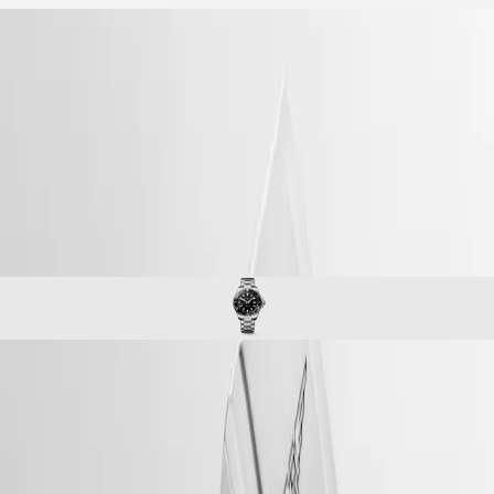
accueil
Montres
Afrique
-
montres
Master
South
-
Africa
conquest
MASTER
-
Amérique
hydroconquest
COLLECTION
-
MASTER
Canada
l37694566
COLLECTION
(
En
)
CHRONOGRAPH
Canada
MASTER
(
Fr
)
COLLECTION
México
MOONPHASE
United
THE
States
LONGINES
MASTER
Asie-
COLLECTION
Pacifique
HYDROCONQUEST
GMT
Australia
La collection LONGINES HYDROCONQUEST allie design
Conquest
中
moderne, savoir-faire horloger suisse et fonctionnalités haute
CONQUEST
performance. Disponibles avec un mouvement automatique ou quartz
國
CONQUEST
selon le modèle, ces montres sportives offrent une étanchéité jusqu’à
대
CLASSIC
30 bar (300 m), ainsi qu’une lunette tournante unidirectionnelle, une
한