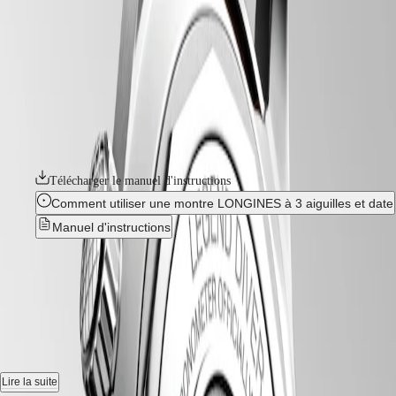
terre ferme ou sous l'eau. Rehaussé d'un design intemporel et doté de
CONQUEST
민
performances de pointe, ce modèle est une véritable icône de
CHRONOGRAPH
국
l'horlogerie depuis 1959. À première vue, la montre se distingue par
HYDROCONQUEST
ses deux couronnes et sa lunette tournante interne. Inventée par
Hong
HYDROCONQUEST
Longines, la position de la lunette à l'intérieur du boîtier la protège des
Kong
GMT
manipulations et chocs accidentels susceptibles de modifier ses
SAR
paramètres. Ces véritables montres-outils sont animées par des calibres
Spirit
(
En
)
Longines exclusifs équipés d'un ressort spiral en silicium. La collection
香
LONGINES
se décline dans divers matériaux et coloris ainsi que dans différentes
港
SPIRIT
tailles.
特
LONGINES
别
SPIRIT
Télécharger le manuel d'instructions
行
ZULU
Comment utiliser une montre LONGINES à 3 aiguilles et date
政
TIME
LONGINES
區
Manuel d'instructions
SPIRIT
(
Zh
)
FLYBACK
India
LONGINES LEGEND DIVER
-
LONGINES
日
SPIRIT
本
L3.764.4.50.0
CHRONOGRAPH
澳
LONGINES
門
SPIRIT
Montre automatique, Ø 39.00 mm, acier, L3.764.4.50.0
特
PILOT
LONGINES
别
Mouvement mécanique à remontage automatique oscillant à
Lire la suite
SPIRIT
行
25 200 vibrations par heure, équipé d'un ressort spiral en monocristal