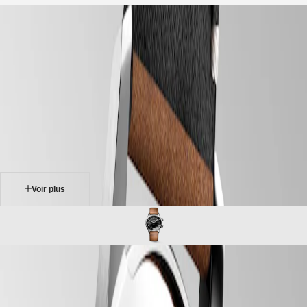
accueil
Montres
Afrique
-
montres
Master
South
-
Africa
heritage
MASTER
-
Amérique
longines legend diver
COLLECTION
-
MASTER
Canada
l37644500
COLLECTION
(
En
)
CHRONOGRAPH
Canada
MASTER
(
Fr
)
COLLECTION
México
MOONPHASE
United
THE
States
Voir plus
LONGINES
MASTER
Asie-
COLLECTION
Pacifique
GMT
Australia
Conquest
中
LONGINES LEGEND DIVER
CONQUEST
國
Initialement conçue pour l'exploration sous-marine, la Longines
CONQUEST
대
Legend Diver est votre meilleure alliée peu importe le milieu : sur la
CLASSIC
한