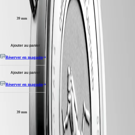
PILOT
政
de silicium et doté d'une réserve de marche jusqu'à 72 heures.
Taille du boitier :
FLYBACK
區
Réhaut plongeur tournant couronne vissée, Étanche à 30 bar, glace
Malaysia
Elegance
39 mm
saphir résistante aux rayures, avec plusieurs couches de revêtement
Singapore
antireflet des deux côtés.
MINI
台
3 450,00 €
DOLCEVITA
湾
Cadran noir laqué poli, swiss super-luminova®.
LONGINES
地
DOLCEVITA
Ajouter au panier
區
Bracelet en cuir, avec bouclette.
LONGINES
ไทย
PRIMALUNA
Réserver en magasin
FLAGSHIP
Europe
CLASSIC
EVIDENZA
Ajouter au panier
Österreich
RECORD
Belgique
ELEGANT
Réserver en magasin
(
Fr
)
COLLECTION
België
LA
(
Nl
)
GRANDE
Taille du boitier :
Denmark
CLASSIQUE
Finland
39 mm
France
Heritage
Deutschland
LONGINES
Greece
Disponible en 10 variations
LEGEND
(
En
)
DIVER
Ελλάδα