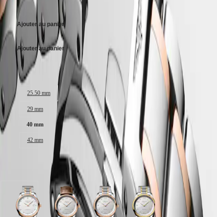
4 700,00 €
PILOT
政
FLYBACK
區
Ajouter au panier
Malaysia
Elegance
Singapore
MINI
台
Ajouter au panier
DOLCEVITA
湾
LONGINES
地
DOLCEVITA
Taille du boitier :
區
LONGINES
ไทย
PRIMALUNA
25.50 mm
FLAGSHIP
Europe
CLASSIC
29 mm
EVIDENZA
Österreich
RECORD
40 mm
Belgique
ELEGANT
(
Fr
)
COLLECTION
42 mm
België
LA
(
Nl
)
GRANDE
Denmark
CLASSIQUE
Disponible en 6 variations
Finland
France
Heritage
Deutschland
LONGINES
Greece
cadran
cadran
cadran
cadran
LEGEND
(
En
)
Argenté
Argenté
Argenté
Argenté
DIVER
Ελλάδα