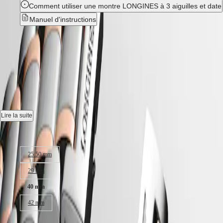
CONQUEST
Comment utiliser une montre LONGINES à 3 aiguilles et date
민
CHRONOGRAPH
국
Manuel d'instructions
HYDROCONQUEST
Hong
HYDROCONQUEST
Kong
GMT
LONGINES MASTER
SAR
Spirit
(
En
)
COLLECTION
-
L2.793.5.77.7
香
LONGINES
港
SPIRIT
特
Montre automatique, Ø 40.00 mm, acier et coiffe en or rose 18 carats
LONGINES
别
200 microns, L2.793.5.77.7
SPIRIT
行
ZULU
Date, mouvement mécanique à remontage automatique oscillant à
Lire la suite
政
TIME
25 200 vibrations par heure doté d'une réserve de marche jusqu'à
LONGINES
區
72 heures.
Taille du boitier :
SPIRIT
(
Zh
)
FLYBACK
India
Étanche à 3 bar, glace saphir résistante aux rayures.
LONGINES
25.50 mm
日
SPIRIT
Cadran argenté "grain d'orge".
本
29 mm
CHRONOGRAPH
澳
LONGINES
Bracelet en acier et coiffe en or rose 18 carats 200 microns, avec
40 mm
門
SPIRIT
fermoir déployant triple sécurité et mécanisme d'ouverture actionné par
特
PILOT
des poussoirs.
42 mm
LONGINES
别
SPIRIT
行