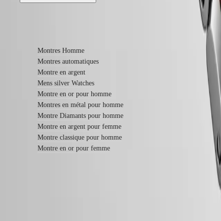
Bracelets
NATO
Bracelets
En savoir plus
en
cuir
Bracelets
Montres Homme
en
Montres automatiques
caoutchouc
Montre en argent
Services
Mens silver Watches
Montre en or pour homme
Instructions
Montres en métal pour homme
d’entretien
Envoyez-
Montre Diamants pour homme
nous
Montre en argent pour femme
votre
Montre classique pour homme
montre
Montre en or pour femme
Tarifs
de
service
Garantie
Trouver
un
centre
Garantie LONGINES de 5 ans
de