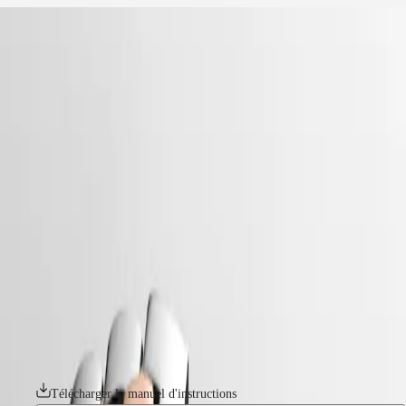
accueil
Montres
Afrique
-
montres
Master
South
-
Africa
master
MASTER
-
Amérique
longines master collection
COLLECTION
-
MASTER
Canada
l27935777
COLLECTION
(
En
)
CHRONOGRAPH
Canada
MASTER
LONGINES MASTER COLLECTION
(
Fr
)
COLLECTION
México
MOONPHASE
La collection Longines Master incarne le summum du savoir-faire
United
THE
horloger et de l'élégance intemporelle. Cette ligne emblématique se
States
LONGINES
compose d'une gamme de modèles soigneusement fabriqués, chacun
MASTER
incarnant l'engagement sans faille de Longines en matière de style et
Asie-
COLLECTION
d'excellence technique. De la simplicité classique du cadran aux
Pacifique
GMT
mouvements mécaniques complexes, chaque élément est empreint d'un
luxe discret. Qu'elles soient ornées de complications sophistiquées ou
Australia
Conquest
dotées d'un design épuré et élégant, ces montres témoignent de
中
l'héritage et de l'expertise de Longines en matière d'horlogerie.
CONQUEST
國
CONQUEST
대
Télécharger le manuel d'instructions
CLASSIC
한