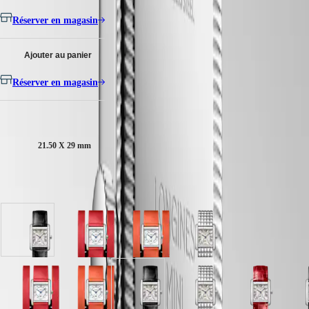
PILOT
政
FLYBACK
Réserver en magasin
區
Malaysia
Elegance
Singapore
Ajouter au panier
MINI
台
DOLCEVITA
湾
Réserver en magasin
LONGINES
地
DOLCEVITA
區
LONGINES
Taille du boitier :
ไทย
PRIMALUNA
FLAGSHIP
21.50 X 29 mm
Europe
CLASSIC
EVIDENZA
Österreich
RECORD
Disponible en 11 variations
Belgique
ELEGANT
(
Fr
)
COLLECTION
België
LA
(
Nl
)
GRANDE
Denmark
cadran
cadran
cadran
cadran
CLASSIQUE
Finland
Argenté
Argenté
Argenté
Argenté
France
Heritage
"flinqué"
avec
avec
"flinqué"
Deutschland
avec
bracelet
bracelet
avec
LONGINES
Greece
bracelet
Rouge
Orange
bracelet
cadran
cadran
cadran
cadran
cadran
cadran
cadran
cadran
cadran
c
LEGEND
(
En
)
Noir
Cuir
Cuir
Acier
Argenté
Argenté
Argenté
Argenté
Argenté
Argenté
Argenté
Argenté
Argenté
A
DIVER
Ελλάδα