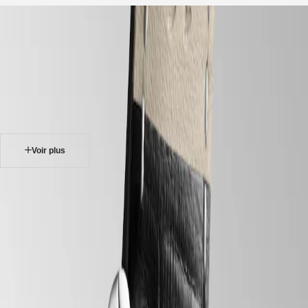
accueil
Montres
Afrique
-
montres
Master
South
-
Africa
elegance
MASTER
-
Amérique
longines mini dolcevita
COLLECTION
-
MASTER
Canada
l52004712
COLLECTION
(
En
)
CHRONOGRAPH
Canada
MASTER
Voir plus
(
Fr
)
COLLECTION
México
MOONPHASE
United
THE
LONGINES MINI DOLCEVITA
States
LONGINES
MASTER
À travers sa personnalité toute en retenue, son style classique et ses
Asie-
COLLECTION
variantes esthétiques aussi actuelles qu’intemporelles, la Mini
Pacifique
GMT
DolceVita est une interprétation équilibrée du luxe discret et de
l’élégance contemporaine de Longines. La collection au design soigné
Australia
Conquest
est une extension de la famille DolceVita originale, inspirée par une
中
légende de Longines créée en 1927. Déclinées dans une palette
CONQUEST
國
impressionnante de matériaux et de couleurs, les montres Mini
CONQUEST
대
DolceVita présentent un boîtier discret de 21,50 mm x 29 mm et sont
CLASSIC
한
proposées avec ou sans diamants.