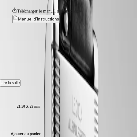
CONQUEST
민
CHRONOGRAPH
Télécharger le manuel d'instructions
국
HYDROCONQUEST
Hong
HYDROCONQUEST
Manuel d'instructions
Kong
GMT
SAR
Meilleure vente
Spirit
(
En
)
香
LONGINES MINI
LONGINES
港
SPIRIT
特
DOLCEVITA
-
L5.200.4.71.2
LONGINES
别
SPIRIT
行
ZULU
Montre quartz, 21.50 x 29.00 mm, acier, L5.200.4.71.2
政
TIME
LONGINES
區
Étanche à 3 bar, glace saphir résistante aux rayures, avec plusieurs
Lire la suite
SPIRIT
(
Zh
)
couches de revêtement antireflet des deux côtés.
FLYBACK
India
Taille du boitier :
LONGINES
日
Cadran argenté "flinqué".
SPIRIT
本
CHRONOGRAPH
21.50 X 29 mm
Bracelet en cuir d'alligator, avec bouclette.
澳
LONGINES
門
SPIRIT
1 750,00 €
特
PILOT
LONGINES
别
SPIRIT
Ajouter au panier
行