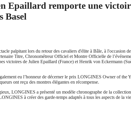
en Epaillard remporte une victoir
 Basel
tacle palpitant lors du retour des cavaliers d'élite à Bâle, à l'occasi
Partenaire Titre, Chronométreur Officiel et Montre Officielle de l’évén
uperbes victoires de Julien Epaillard (France) et Henrik von Eckerma
 également eu l’honneur de décerner le prix LONGINES Owner of the Ye
ueurs ont reçu des montres élégantes en récompense.
igieux, LONGINES a présenté un modèle chronographe de la collection Co
 LONGINES à créer des garde-temps adaptés à tous les aspects de la vie