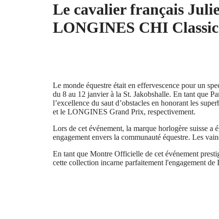
中
Le cavalier français Juli
CONQUEST
國
CONQUEST
대
LONGINES CHI Classics
CLASSIC
한
CONQUEST
민
CHRONOGRAPH
국
HYDROCONQUEST
Hong
HYDROCONQUEST
Kong
GMT
SAR
Le monde équestre était en effervescence pour un spec
Spirit
(
En
)
du 8 au 12 janvier à la St. Jakobshalle. En tant que 
香
l’excellence du saut d’obstacles en honorant les s
LONGINES
港
et le LONGINES Grand Prix, respectivement.
SPIRIT
特
LONGINES
Lors de cet événement, la marque horlogère suisse a
别
SPIRIT
engagement envers la communauté équestre. Les vainq
行
ZULU
政
TIME
En tant que Montre Officielle de cet événement prest
LONGINES
區
cette collection incarne parfaitement l'engagement de
SPIRIT
(
Zh
)
FLYBACK
India
LONGINES
日
SPIRIT
本
CHRONOGRAPH
澳
LONGINES
門