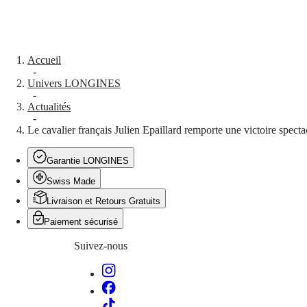
SPIRIT
特
PILOT
LONGINES
别
SPIRIT
行
PILOT
政
Accueil
FLYBACK
區
-
Univers LONGINES
Malaysia
Elegance
-
Singapore
Actualités
MINI
台
-
DOLCEVITA
湾
Le cavalier français Julien Epaillard remporte une victoire sp
LONGINES
地
DOLCEVITA
區
LONGINES
Garantie LONGINES
ไทย
PRIMALUNA
Swiss Made
FLAGSHIP
Europe
CLASSIC
Livraison et Retours Gratuits
EVIDENZA
Österreich
RECORD
Paiement sécurisé
Belgique
ELEGANT
(
Fr
)
COLLECTION
Suivez-nous
België
LA
(
Nl
)
GRANDE
Denmark
CLASSIQUE
Finland
France
Heritage