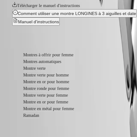
montre
Télécharger le manuel d'instructions
Tarifs
Comment utiliser une montre LONGINES à 3 aiguilles et date
de
service
Manuel d'instructions
Garantie
Trouver
un
En savoir plus
centre
de
service
Montres à offrir pour femme
Contactez-
Montres automatiques
nous
Montre verte
Notre
Montre verte pour homme
univers
Montre en or pour homme
Montre ronde pour femme
Notre
Montre verte pour femme
histoire
Notre
Montre en or pour femme
musée
Montre en métal pour femme
Ambassadeurs
Ramadan
et
personnalités
Sports
et