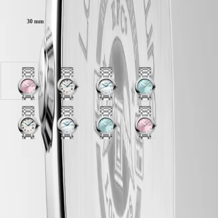
Taille du boitier :
區
Malaysia
Elegance
30 mm
Singapore
MINI
台
DOLCEVITA
湾
Disponible en 4 variations
LONGINES
地
DOLCEVITA
區
LONGINES
ไทย
PRIMALUNA
FLAGSHIP
cadran
cadran
cadran
cadran
Europe
CLASSIC
Rose
Argenté
Nacre
Bleu
EVIDENZA
"soleil"
avec
blanche
soleillé
Österreich
RECORD
avec
bracelet
avec
avec
Belgique
ELEGANT
bracelet
Acier
bracelet
bracelet
cadran
cadran
cadran
cadran
(
Fr
)
COLLECTION
Acier
Acier
Acier
Argenté
Nacre
Bleu
Rose
België
LA
avec
blanche
soleillé
"soleil"
(
Nl
)
GRANDE
bracelet
avec
avec
avec
Denmark
CLASSIQUE
Garantie LONGINES de 2 ans
Acier
bracelet
bracelet
bracelet
Finland
Acier
Acier
Acier
France
Heritage
Swiss Made
Deutschland
Livraison & retours offerts
LONGINES
Greece
LEGEND
(
En
)
Paiement sécurisé
DIVER
Ελλάδα
ULTRA-
(
El
)