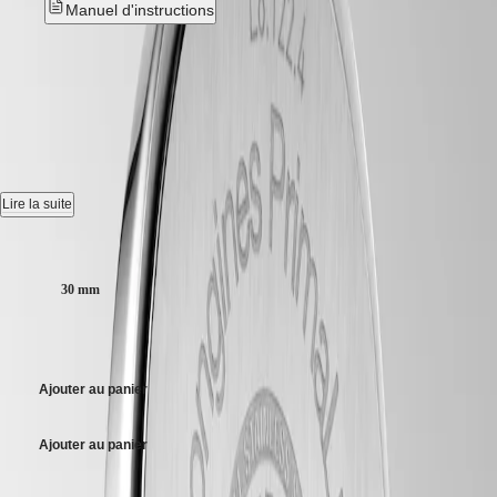
Manuel d'instructions
국
HYDROCONQUEST
Hong
HYDROCONQUEST
Kong
LONGINES PRIMALUNA
-
GMT
SAR
Spirit
(
En
)
L8.122.4.99.6
香
LONGINES
港
SPIRIT
Montre quartz, Ø 30.00 mm, acier, L8.122.4.99.6
特
LONGINES
别
SPIRIT
Date.
Lire la suite
行
ZULU
政
TIME
Étanche à 3 bar, glace saphir résistante aux rayures, avec plusieurs
Taille du boitier :
LONGINES
區
couches de revêtement antireflet.
SPIRIT
(
Zh
)
30 mm
FLYBACK
Cadran rose "soleil".
India
LONGINES
日
SPIRIT
Bracelet en acier, avec fermoir déployant triple sécurité et mécanisme
2 150,00 $ CA
本
CHRONOGRAPH
d'ouverture actionné par des poussoirs.
澳
LONGINES
門
Ajouter au panier
SPIRIT
特
PILOT
LONGINES
别
Ajouter au panier
SPIRIT
行
PILOT
政
FLYBACK