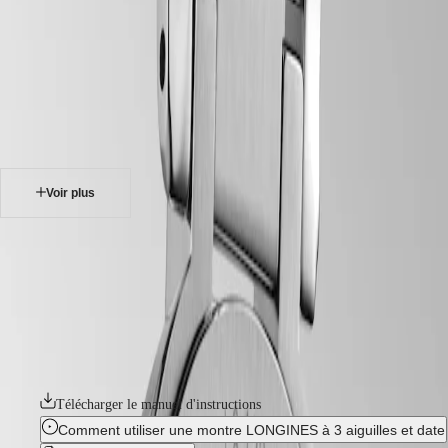
accueil
Montres
Afrique
-
montres
Master
South
-
Africa
elegance
MASTER
-
Amérique
longines primaluna
COLLECTION
-
MASTER
Canada
l81224996
COLLECTION
(
En
)
CHRONOGRAPH
Canada
MASTER
Voir plus
(
Fr
)
COLLECTION
México
MOONPHASE
United
THE
LONGINES PRIMALUNA
States
LONGINES
MASTER
La collection Longines PrimaLuna incarne l'élégance et la féminité.
Asie-
COLLECTION
Confectionnée avec une attention toute particulière portée aux détails,
Pacifique
GMT
son influence céleste se reflète dans ses courbes gracieuses et ses lignes
délicates. Qu'elles soient serties de diamants ou dotées de cadrans
Australia
Conquest
minimalistes, chaque montre Longines PrimaLuna dégage une beauté
中
qui transcende les tendances éphémères.
CONQUEST
國
CONQUEST
대
Télécharger le manuel d'instructions
CLASSIC
한
CONQUEST
Comment utiliser une montre LONGINES à 3 aiguilles et date
민
CHRONOGRAPH