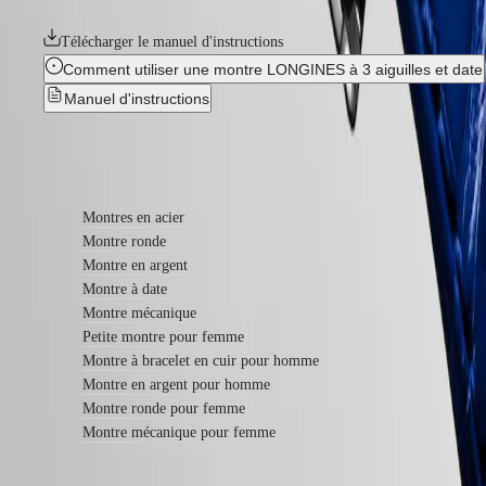
qui transcende les tendances éphémères.
Toutes
les
Télécharger le manuel d'instructions
montres
Montres
Comment utiliser une montre LONGINES à 3 aiguilles et date
pour
Manuel d'instructions
Homme
Montres
pour
Femme
En savoir plus
Par
fonctions
Montres en acier
Montre ronde
Par
Montre en argent
style
Montre à date
Par
Montre mécanique
couleur
Petite montre pour femme
Montre à bracelet en cuir pour homme
Services
Montre en argent pour homme
Instructions
Montre ronde pour femme
d’entretien
Montre mécanique pour femme
Envoyez-
nous
votre