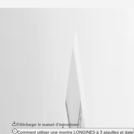
Notre univers
accueil
Montres
Afrique
-
montres
Master
South
-
Africa
heritage
MASTER
-
Amérique
conquest heritage
COLLECTION
-
MASTER
Canada
l16504526
COLLECTION
(
En
)
CHRONOGRAPH
Canada
MASTER
CONQUEST HERITAGE
(
Fr
)
COLLECTION
México
MOONPHASE
Symbole d'audace et de créativité, la collection Conquest est la
United
THE
première ligne de montres Longines à avoir été protégée par l'Institut
States
LONGINES
fédéral de la propriété intellectuelle en 1954. Hommage aux premiers
MASTER
modèles Conquest lancés il y a plus de 70 ans, la collection Conquest
Asie-
COLLECTION
Heritage séduira les amateurs de design vintage. Les montres Conquest
Pacifique
GMT
Heritage marient harmonieusement le style classique des années 1950 à
la technologie horlogère moderne.
Australia
Conquest
中
Télécharger le manuel d'instructions
CONQUEST
國
CONQUEST
대
Comment utiliser une montre LONGINES à 3 aiguilles et date