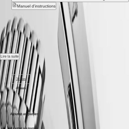
CLASSIC
한
Manuel d'instructions
CONQUEST
민
CHRONOGRAPH
국
HYDROCONQUEST
CONQUEST HERITAGE
-
Hong
HYDROCONQUEST
Kong
GMT
L1.650.4.52.6
SAR
Spirit
(
En
)
香
Montre automatique, Ø 40.00 mm, acier, L1.650.4.52.6
LONGINES
港
SPIRIT
特
Mouvement mécanique à remontage automatique oscillant à
Lire la suite
LONGINES
25 200 vibrations par heure, équipé d'un ressort spiral en monocristal
别
SPIRIT
de silicium et doté d'une réserve de marche jusqu'à 72 heures.
Taille du boitier :
行
ZULU
政
TIME
Médaillon en or 18 carats orné d'un poisson, Étanche à 5 bar, glace
LONGINES
38 mm
區
saphir résistante aux rayures, avec plusieurs couches de revêtement
SPIRIT
(
Zh
)
antireflet des deux côtés.
40 mm
FLYBACK
India
LONGINES
日
Cadran noir laqué poli, swiss super-luminova®.
SPIRIT
CHF 2’850.00
本
CHRONOGRAPH
Bracelet en acier, avec fermoir déployant double sécurité équipé d'un
澳
LONGINES
système de micro ajustement.
門
Ajouter au panier
SPIRIT
特
PILOT
LONGINES
别
Ajouter au panier