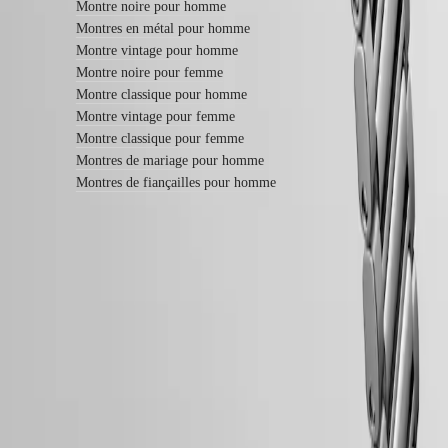
bracelets
Montre noire pour homme
Bracelets
Montres en métal pour homme
NATO
Montre vintage pour homme
Bracelets
Montre noire pour femme
en
cuir
Montre classique pour homme
Bracelets
Montre vintage pour femme
en
Montre classique pour femme
caoutchouc
Montres de mariage pour homme
Services
Montres de fiançailles pour homme
Instructions
d’entretien
Envoyez-
nous
votre
montre
Garantie LONGINES de 5 ans
Tarifs
Swiss Made
de
service
Livraison & retours offerts
Garantie
Paiement sécurisé
Trouver
un
Suivez-nous
centre