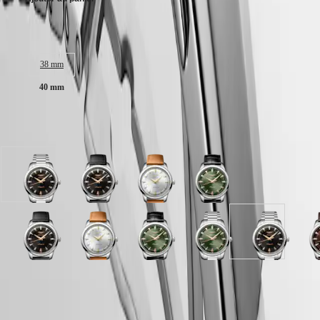
SPIRIT
行
PILOT
政
FLYBACK
Taille du boitier :
區
Malaysia
Elegance
Singapore
38 mm
MINI
台
40 mm
DOLCEVITA
湾
LONGINES
地
DOLCEVITA
區
Disponible en 10 variations
LONGINES
ไทย
PRIMALUNA
FLAGSHIP
Europe
CLASSIC
cadran
cadran
cadran
cadran
EVIDENZA
Österreich
Noir
Noir
Argenté
Vert
RECORD
Belgique
laqué
laqué
avec
laqué
ELEGANT
(
Fr
)
poli
poli
bracelet
poli
COLLECTION
België
avec
avec
Brun
avec
LA
cadran
cadran
cadran
cadran
cadran
cadran
cadran
cadran
cadran
c
(
Nl
)
bracelet
bracelet
Cuir
bracelet
GRANDE
Vert
Noir
Brun
Argenté
Argenté
Vert
Bleu
Vert
Noir
B
Denmark
Acier
Noir
Noir
CLASSIQUE
laqué
laqué
avec
avec
avec
laqué
laqué
laqué
laqué
a
Finland
Cuir
Cuir
poli
poli
bracelet
bracelet
bracelet
poli
poli
poli
poli
b
France
Heritage
d'alligator
Garantie LONGINES de 5 ans
avec
avec
Brun
Brun
Acier
avec
avec
avec
avec
B
Deutschland
cadran
cadran
bracelet
bracelet
Cuir
Cuir
bracelet
bracelet
bracelet
bracelet
C
LONGINES
Greece
Bleu
Argenté
Swiss Made
Acier
Noir
d'alligator
Noir
Noir
Acier
Acier
d
LEGEND
(
En
)
laqué
avec