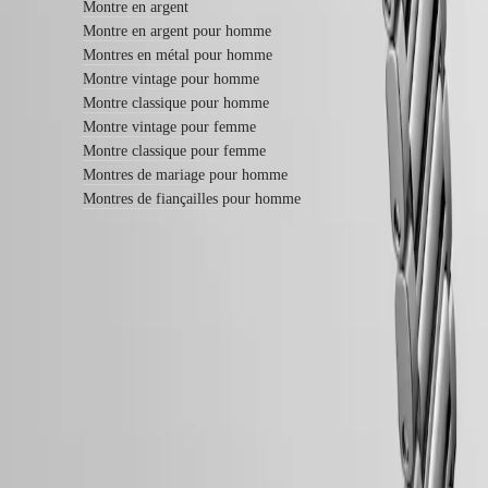
bracelets
Montre en argent
Bracelets
Montre en argent pour homme
NATO
Montres en métal pour homme
Bracelets
Montre vintage pour homme
en
cuir
Montre classique pour homme
Bracelets
Montre vintage pour femme
en
Montre classique pour femme
caoutchouc
Montres de mariage pour homme
Services
Montres de fiançailles pour homme
Instructions
d’entretien
Envoyez-
nous
votre
montre
Garantie LONGINES de 5 ans
Tarifs
Swiss Made
de
service
Livraison & retours offerts
Garantie
Paiement sécurisé
Trouver
un
Suivez-nous
centre