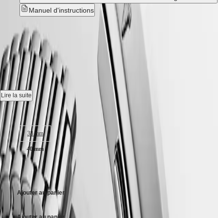
CLASSIC
한
Manuel d'instructions
CONQUEST
민
CHRONOGRAPH
국
HYDROCONQUEST
CONQUEST HERITAGE
-
Hong
HYDROCONQUEST
Kong
GMT
L1.650.4.72.6
SAR
Spirit
(
En
)
香
Montre automatique, Ø 40.00 mm, acier, L1.650.4.72.6
LONGINES
港
SPIRIT
特
Mouvement mécanique à remontage automatique oscillant à
Lire la suite
LONGINES
25 200 vibrations par heure, équipé d'un ressort spiral en monocristal
别
SPIRIT
de silicium et doté d'une réserve de marche jusqu'à 72 heures.
Taille du boitier :
行
ZULU
政
TIME
Médaillon en or 18 carats orné d'un poisson, Étanche à 5 bar, glace
LONGINES
38 mm
區
saphir résistante aux rayures, avec plusieurs couches de revêtement
SPIRIT
(
Zh
)
antireflet des deux côtés.
40 mm
FLYBACK
India
LONGINES
日
Cadran argenté, swiss super-luminova®.
SPIRIT
CHF 2’850.00
本
CHRONOGRAPH
Bracelet en acier, avec fermoir déployant double sécurité équipé d'un
澳
LONGINES
système de micro ajustement.
門
Ajouter au panier
SPIRIT
特
PILOT
LONGINES
别
Ajouter au panier