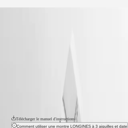
Notre univers
accueil
Montres
Afrique
-
montres
Master
South
-
Africa
heritage
MASTER
-
Amérique
conquest heritage
COLLECTION
-
MASTER
Canada
l16504726
COLLECTION
(
En
)
CHRONOGRAPH
Canada
MASTER
CONQUEST HERITAGE
(
Fr
)
COLLECTION
México
MOONPHASE
Symbole d'audace et de créativité, la collection Conquest est la
United
THE
première ligne de montres Longines à avoir été protégée par l'Institut
States
LONGINES
fédéral de la propriété intellectuelle en 1954. Hommage aux premiers
MASTER
modèles Conquest lancés il y a plus de 70 ans, la collection Conquest
Asie-
COLLECTION
Heritage séduira les amateurs de design vintage. Les montres Conquest
Pacifique
GMT
Heritage marient harmonieusement le style classique des années 1950 à
la technologie horlogère moderne.
Australia
Conquest
中
Télécharger le manuel d'instructions
CONQUEST
國
CONQUEST
대
Comment utiliser une montre LONGINES à 3 aiguilles et date