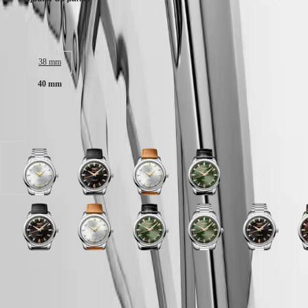
SPIRIT
行
PILOT
政
FLYBACK
Taille du boitier :
區
Malaysia
Elegance
Singapore
38 mm
MINI
台
40 mm
DOLCEVITA
湾
LONGINES
地
DOLCEVITA
區
Disponible en 10 variations
LONGINES
ไทย
PRIMALUNA
FLAGSHIP
Europe
CLASSIC
cadran
cadran
cadran
cadran
EVIDENZA
Österreich
Argenté
Noir
Argenté
Vert
RECORD
Belgique
avec
laqué
avec
laqué
ELEGANT
(
Fr
)
bracelet
poli
bracelet
poli
COLLECTION
België
Acier
avec
Brun
avec
LA
cadran
cadran
cadran
cadran
cadran
cadran
cadran
cadran
cadran
c
(
Nl
)
bracelet
Cuir
bracelet
GRANDE
Vert
Noir
Noir
Argenté
Brun
Vert
Bleu
Vert
Noir
B
Denmark
Noir
Noir
CLASSIQUE
laqué
laqué
laqué
avec
avec
laqué
laqué
laqué
laqué
a
Finland
Cuir
Cuir
poli
poli
poli
bracelet
bracelet
poli
poli
poli
poli
b
France
Heritage
d'alligator
Garantie LONGINES de 5 ans
avec
avec
avec
Brun
Brun
avec
avec
avec
avec
B
Deutschland
cadran
cadran
bracelet
bracelet
bracelet
Cuir
Cuir
bracelet
bracelet
bracelet
bracelet
C
LONGINES
Greece
Bleu
Argenté
Swiss Made
Acier
Noir
Acier
d'alligator
Noir
Noir
Acier
Acier
d
LEGEND
(
En
)
laqué
avec