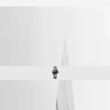
Notre univers
accueil
Montres
Afrique
-
montres
Master
South
-
Africa
conquest
MASTER
-
Amérique
hydroconquest
COLLECTION
-
MASTER
Canada
l37794706
COLLECTION
(
En
)
CHRONOGRAPH
Canada
MASTER
(
Fr
)
COLLECTION
México
MOONPHASE
United
THE
States
LONGINES
MASTER
Asie-
COLLECTION
Pacifique
HYDROCONQUEST
GMT
Australia
La collection LONGINES HYDROCONQUEST allie design
Conquest
中
moderne, savoir-faire horloger suisse et fonctionnalités haute
CONQUEST
performance. Disponibles avec un mouvement automatique ou quartz
國
CONQUEST
selon le modèle, ces montres sportives offrent une étanchéité jusqu’à
대