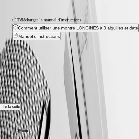
CLASSIC
30 bar (300 m), ainsi qu’une lunette tournante unidirectionnelle, une
한
CONQUEST
couronne vissée et un fond de boîte vissé.
민
CHRONOGRAPH
국
HYDROCONQUEST
Télécharger le manuel d'instructions
Hong
HYDROCONQUEST
Comment utiliser une montre LONGINES à 3 aiguilles et date
Kong
GMT
SAR
Manuel d'instructions
Spirit
(
En
)
香
Nouveau
LONGINES
港
SPIRIT
特
HYDROCONQUEST
-
LONGINES
别
SPIRIT
L3.779.4.70.6
行
ZULU
政
TIME
LONGINES
區
Montre automatique, Ø 39.00 mm, acier inoxydable et lunette en
SPIRIT
(
Zh
)
céramique, L3.779.4.70.6
FLYBACK
India
LONGINES
日
Date, mouvement mécanique à remontage automatique oscillant à
SPIRIT
Lire la suite
本
25 200 vibrations par heure, équipé d'un ressort spiral en monocristal
CHRONOGRAPH
澳
de silicium et doté d'une réserve de marche jusqu'à 72 heures.
Taille du boitier :
LONGINES
門
SPIRIT
Couronne vissée lunette uni-directionnelle, Étanche à 30 bar, glace
特
PILOT
39 mm
saphir résistante aux rayures, avec plusieurs couches de revêtement
LONGINES
别
antireflet des deux côtés.