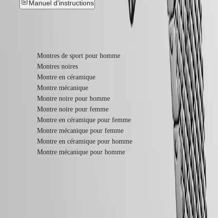
bracelets
Manuel d'instructions
Bracelets
NATO
Bracelets
En savoir plus
en
cuir
Bracelets
Montres de sport pour homme
en
Montres noires
caoutchouc
Montre en céramique
Montre mécanique
Services
Montre noire pour homme
Instructions
Montre noire pour femme
d’entretien
Montre en céramique pour femme
Envoyez-
Montre mécanique pour femme
nous
votre
Montre en céramique pour homme
montre
Montre mécanique pour homme
Tarifs
de
service
Garantie
Trouver
un
centre
Garantie LONGINES de 5 ans