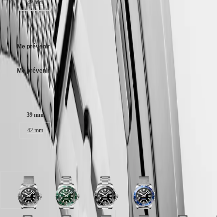
SPIRIT
42 mm
行
PILOT
政
Cadran noir laqué poli, swiss super-luminova®.
FLYBACK
CHF 1’950.00
區
Bracelet en acier, avec fermoir déployant double sécurité équipé d'un
Malaysia
Elegance
système de micro ajustement.
Singapore
Me prévenir
MINI
台
DOLCEVITA
湾
LONGINES
Me prévenir
地
DOLCEVITA
區
LONGINES
Taille du boitier :
ไทย
PRIMALUNA
FLAGSHIP
Europe
CLASSIC
39 mm
EVIDENZA
Österreich
42 mm
RECORD
Belgique
ELEGANT
(
Fr
)
COLLECTION
België
LA
Disponible en 8 variations
(
Nl
)
GRANDE
Denmark
CLASSIQUE
Finland
France
Heritage
cadran
cadran
cadran
cadran
Deutschland
Noir
Vert
Noir
Noir
LONGINES
Greece
laqué
laqué
laqué
laqué
LEGEND
(
En
)