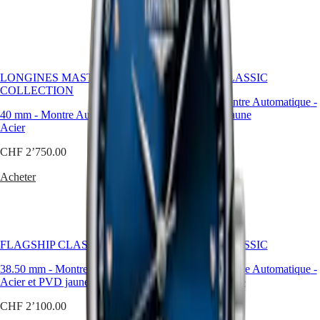
SPIRIT
行
Acheter
PILOT
政
FLYBACK
區
Malaysia
Elegance
Singapore
LONGINES MASTER
MINI
FLAGSHIP CLASSIC
台
COLLECTION
DOLCEVITA
湾
38.50 mm
-
Montre Automatique
-
LONGINES
地
40 mm
-
Montre Automatique
-
Acier et PVD jaune
DOLCEVITA
區
Acier
LONGINES
CHF 2’100.00
ไทย
PRIMALUNA
CHF 2’750.00
FLAGSHIP
Acheter
Europe
CLASSIC
Acheter
EVIDENZA
Österreich
RECORD
Belgique
ELEGANT
(
Fr
)
COLLECTION
België
LA
(
Nl
)
FLAGSHIP CLASSIC
GRANDE
FLAGSHIP CLASSIC
Denmark
CLASSIQUE
Finland
38.50 mm
-
Montre Automatique
-
38.50 mm
-
Montre Automatique
-
France
Acier et PVD jaune
Heritage
Acier et PVD rose
Deutschland
CHF 2’100.00
LONGINES
CHF 2’100.00
Greece
LEGEND
(
En
)