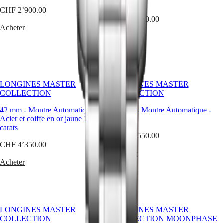
bracelets
carats
CHF 2’900.00
Bracelets
CHF 4’350.00
NATO
Acheter
Bracelets
Acheter
en
cuir
Bracelets
en
caoutchouc
LONGINES MASTER
LONGINES MASTER
Services
COLLECTION
COLLECTION
Instructions
42 mm
-
Montre Automatique
-
42 mm
-
Montre Automatique
-
d’entretien
Acier et coiffe en or jaune 18
Acier
Envoyez-
carats
nous
CHF 2’550.00
votre
CHF 4’350.00
montre
Acheter
Tarifs
Acheter
de
service
Garantie
Trouver
un
LONGINES MASTER
LONGINES MASTER
centre
COLLECTION
COLLECTION MOONPHASE