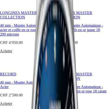
CLASSIC
한
CONQUEST
민
CHRONOGRAPH
LONGINES MASTER
LONGINES MASTER
국
HYDROCONQUEST
COLLECTION
COLLECTION
Hong
HYDROCONQUEST
Kong
GMT
40 mm
-
Montre Automatique
-
40 mm
-
Montre Automatique
-
SAR
acier et coiffe en or rose 18 carats
Acier et coiffe en or jaune 18
Spirit
(
En
)
200 microns
carats
香
LONGINES
港
CHF 4’050.00
CHF 4’050.00
SPIRIT
特
LONGINES
Acheter
Acheter
别
SPIRIT
行
ZULU
政
TIME
LONGINES
區
SPIRIT
(
Zh
)
RECORD
LONGINES MASTER
FLYBACK
India
COLLECTION
LONGINES
日
40 mm
-
Montre Automatique
-
SPIRIT
本
Acier
42 mm
-
Montre Automatique
-
CHRONOGRAPH
澳
acier et coiffe en or rose 18 carats
LONGINES
CHF 2’500.00
200 microns
門
SPIRIT
特
PILOT
Acheter
CHF 4’350.00
LONGINES
别