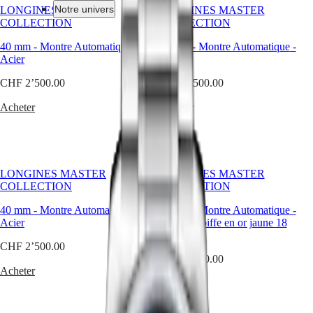
Notre univers
LONGINES MASTER
LONGINES MASTER
COLLECTION
COLLECTION
Montres
Afrique
40 mm
-
Montre Automatique
-
40 mm
-
Montre Automatique
-
Acier
Acier
Master
South
CHF 2’500.00
Africa
CHF 2’500.00
MASTER
Amérique
COLLECTION
Acheter
Acheter
MASTER
Canada
COLLECTION
(
En
)
CHRONOGRAPH
Canada
MASTER
(
Fr
)
COLLECTION
LONGINES MASTER
LONGINES MASTER
México
MOONPHASE
COLLECTION
COLLECTION
United
THE
States
LONGINES
40 mm
-
Montre Automatique
-
40 mm
-
Montre Automatique
-
MASTER
Acier
Acier et coiffe en or jaune 18
Asie-
COLLECTION
carats
Pacifique
GMT
CHF 2’500.00
CHF 4’050.00
Australia
Conquest
Acheter
中
Acheter
CONQUEST
國
CONQUEST
대