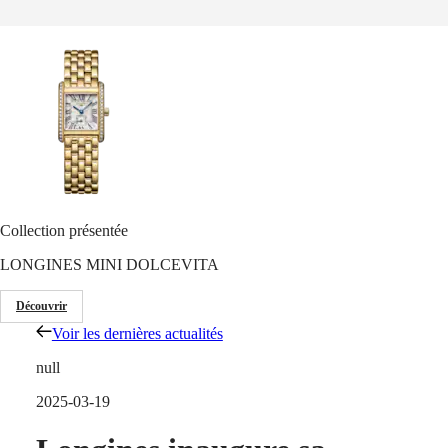
Notre univers
Montres
Afrique
Master
South
Africa
MASTER
Amérique
COLLECTION
MASTER
Canada
COLLECTION
(
En
)
CHRONOGRAPH
Canada
MASTER
Collection présentée
(
Fr
)
COLLECTION
México
MOONPHASE
LONGINES MINI DOLCEVITA
United
THE
States
LONGINES
Découvrir
MASTER
Asie-
COLLECTION
Voir les dernières actualités
Pacifique
GMT
null
Australia
Conquest
中
2025-03-19
CONQUEST
國
CONQUEST
대