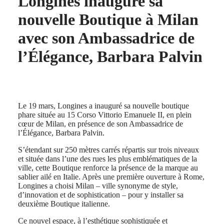
Longines inaugure sa
CLASSIC
한
CONQUEST
nouvelle Boutique à Milan
민
CHRONOGRAPH
국
HYDROCONQUEST
avec son Ambassadrice de
Hong
HYDROCONQUEST
Kong
GMT
l’Élégance, Barbara Palvin
SAR
Spirit
(
En
)
香
LONGINES
港
SPIRIT
特
LONGINES
Le 19 mars, Longines a inauguré sa nouvelle boutique
别
SPIRIT
phare située au 15 Corso Vittorio Emanuele II, en plein
行
ZULU
cœur de Milan, en présence de son Ambassadrice de
政
TIME
l’Élégance, Barbara Palvin.
LONGINES
區
SPIRIT
(
Zh
)
S’étendant sur 250 mètres carrés répartis sur trois niveaux
FLYBACK
India
et située dans l’une des rues les plus emblématiques de la
LONGINES
日
ville, cette Boutique renforce la présence de la marque au
SPIRIT
sablier ailé en Italie. Après une première ouverture à Rome,
本
CHRONOGRAPH
Longines a choisi Milan – ville synonyme de style,
澳
LONGINES
d’innovation et de sophistication – pour y installer sa
門
SPIRIT
deuxième Boutique italienne.
特
PILOT
LONGINES
别
Ce nouvel espace, à l’esthétique sophistiquée et