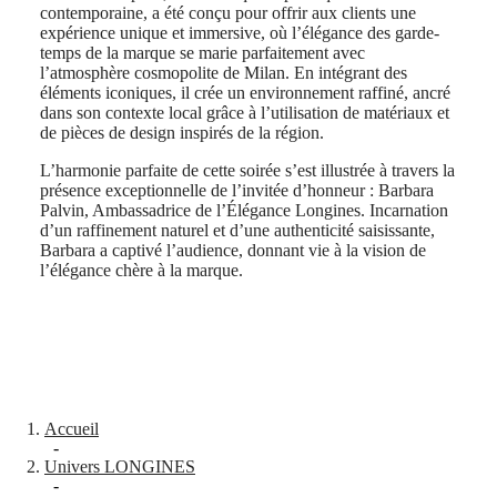
SPIRIT
行
contemporaine, a été conçu pour offrir aux clients une
PILOT
expérience unique et immersive, où l’élégance des garde-
政
FLYBACK
temps de la marque se marie parfaitement avec
區
l’atmosphère cosmopolite de Milan. En intégrant des
Malaysia
Elegance
éléments iconiques, il crée un environnement raffiné, ancré
Singapore
dans son contexte local grâce à l’utilisation de matériaux et
MINI
台
de pièces de design inspirés de la région.
DOLCEVITA
湾
LONGINES
地
L’harmonie parfaite de cette soirée s’est illustrée à travers la
DOLCEVITA
présence exceptionnelle de l’invitée d’honneur : Barbara
區
LONGINES
Palvin, Ambassadrice de l’Élégance Longines. Incarnation
ไทย
PRIMALUNA
d’un raffinement naturel et d’une authenticité saisissante,
FLAGSHIP
Barbara a captivé l’audience, donnant vie à la vision de
Europe
CLASSIC
l’élégance chère à la marque.
EVIDENZA
Österreich
RECORD
Belgique
ELEGANT
(
Fr
)
COLLECTION
België
LA
(
Nl
)
GRANDE
Denmark
CLASSIQUE
Finland
Accueil
France
Heritage
-
Deutschland
Univers LONGINES
LONGINES
Greece
-
LEGEND
(
En
)