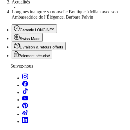
Actualités
DIVER
Ελλάδα
-
ULTRA-
(
El
)
Longines inaugure sa nouvelle Boutique à Milan avec son
CHRON
Italia
Ambassadrice de l’Élégance, Barbara Palvin
LONGINES
Netherlands
PILOT
(
En
)
Garantie LONGINES
MAJETEK
Nederland
CONQUEST
(
Nl
)
Swiss Made
HERITAGE
Norway
FLAGSHIP
Polska
Livraison & retours offerts
HERITAGE
Portugal
Paiement sécurisé
AVIGATION
Россия
HERITAGE
España
Suivez-nous
CLASSIC
Sweden
Toutes
Schweiz
les
(
De
)
montres
Suisse
Montres
(
Fr
)
pour
Svizzera
Homme
(
It
)
Montres
United
pour
Kingdom
Femme
Türkiye
Suggestions