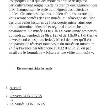
les époques ainsi que des modèles dont le design est
nous
particulièrement soigné. Certains d’entre eux gagnèrent des
Notre
prix récompensant le style ou intègrent des matériaux
univers
nobles. Ce sont ces histoires, et bien d’autres encore, qui
vous seront contées dans ce musée, qui témoigne de l’une
Notre
des plus belles histoires de l’horlogerie suisse, ainsi que
histoire
d’un patrimoine industriel et régional aussi riche que
Notre
passionnant. Le musée LONGINES vous ouvre ses portes
musée
du lundi au vendredi de 9h à 12h et de 13h30 à 17h (fermé
Ambassadeurs
le week-end et les jours fériés). Merci de noter qu’il est
et
obligatoire de réserver toute visite du musée au minimum
personnalités
24 h à l’avance par téléphone au 032 942 54 25 ou par
Sports
email via le formulaire « Réserver une visite du musée ».
et
partenariats
Savoir-
faire
Réserver une visite du musée
horloger
Actualités
et
histoires
Accueil
Travailler
-
avec
Univers LONGINES
nous
-
Montres
Le Musée LONGINES