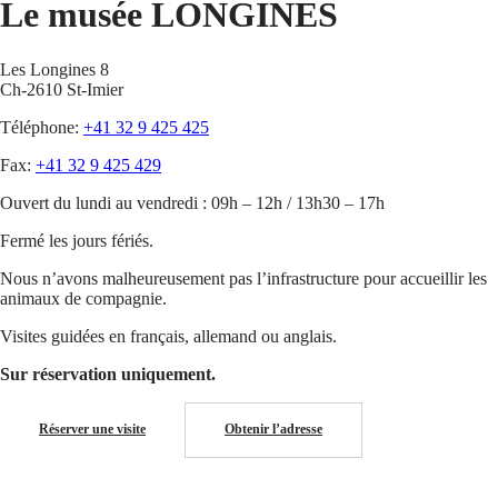
Le musée LONGINES
Montres
Afrique
Master
South
Les Longines 8
Africa
Ch-2610 St-Imier
MASTER
Amérique
COLLECTION
Téléphone:
+41 32 9 425 425
MASTER
Canada
COLLECTION
Fax:
+41 32 9 425 429
(
En
)
CHRONOGRAPH
Canada
MASTER
Ouvert du lundi au vendredi : 09h – 12h / 13h30 – 17h
(
Fr
)
COLLECTION
México
MOONPHASE
Fermé les jours fériés.
United
THE
States
LONGINES
Nous n’avons malheureusement pas l’infrastructure pour accueillir les
MASTER
animaux de compagnie.
Asie-
COLLECTION
Pacifique
GMT
Visites guidées en français, allemand ou anglais.
Australia
Conquest
Sur réservation uniquement.
中
CONQUEST
國
CONQUEST
Réserver une visite
Obtenir l’adresse
대
CLASSIC
한
CONQUEST
민
CHRONOGRAPH