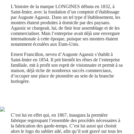
국
HYDROCONQUEST
L’histoire de la marque LONGINES débuta en 1832, à
Hong
HYDROCONQUEST
Saint-Imier, avec la fondation d’un comptoir d’établissage
Kong
GMT
par Auguste Agassiz. Dans un tel type d’établissement, les
SAR
montres étaient produites à domicile par des paysans.
Spirit
(
En
)
Agassiz se chargeait, lui, de finir leur assemblage et de les
香
commercialiser. Mais l’entreprise avait déjà une envergure
LONGINES
港
internationale à cette époque, puisque ses montres étaient
SPIRIT
特
notamment écoulées aux Etats-Unis.
LONGINES
别
SPIRIT
Ernest Francillon, neveu d’Auguste Agassiz s’établit à
行
ZULU
Saint-Imier en 1854. Il prit bientôt les rênes de l’entreprise
政
TIME
familiale, mit à profit son esprit de visionnaire et permit à sa
LONGINES
區
maison, déjà riche de nombreux succès commerciaux,
SPIRIT
(
Zh
)
d’occuper une place de pionnière au sein de la branche
FLYBACK
India
horlogère.
LONGINES
日
SPIRIT
本
CHRONOGRAPH
澳
LONGINES
門
SPIRIT
特
PILOT
LONGINES
C’est lui en effet qui, en 1867, inaugura la première
别
SPIRIT
fabrique regroupant l’ensemble des procédés nécessaires à
行
PILOT
la fabrication des garde-temps. C’est lui aussi qui choisit
政
FLYBACK
alors le logo du sablier ailé, afin qu’il soit gravé sur tous les