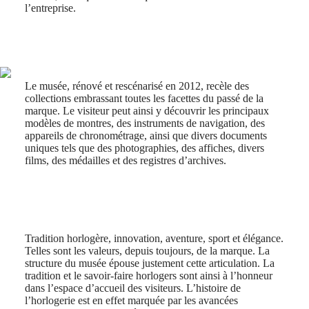
CHRON
Italia
l’entreprise.
LONGINES
Netherlands
PILOT
(
En
)
MAJETEK
Nederland
CONQUEST
(
Nl
)
HERITAGE
Norway
FLAGSHIP
Polska
Le musée, rénové et rescénarisé en 2012, recèle des
HERITAGE
Portugal
collections embrassant toutes les facettes du passé de la
AVIGATION
Россия
marque. Le visiteur peut ainsi y découvrir les principaux
HERITAGE
España
modèles de montres, des instruments de navigation, des
CLASSIC
Sweden
appareils de chronométrage, ainsi que divers documents
Toutes
Schweiz
uniques tels que des photographies, des affiches, divers
les
(
De
)
films, des médailles et des registres d’archives.
montres
Suisse
Montres
(
Fr
)
pour
Svizzera
Homme
(
It
)
Montres
United
pour
Kingdom
Femme
Türkiye
Tradition horlogère, innovation, aventure, sport et élégance.
Telles sont les valeurs, depuis toujours, de la marque. La
Suggestions
structure du musée épouse justement cette articulation. La
tradition et le savoir-faire horlogers sont ainsi à l’honneur
Nouveautés
dans l’espace d’accueil des visiteurs. L’histoire de
l’horlogerie est en effet marquée par les avancées
Toutes