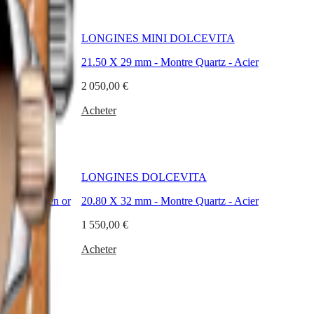
ONPHASE
LONGINES MINI DOLCEVITA
er
21.50 X 29 mm
-
Montre Quartz
-
Acier
2 050,00 €
Acheter
LONGINES DOLCEVITA
er et coiffe en or
20.80 X 32 mm
-
Montre Quartz
-
Acier
1 550,00 €
Acheter