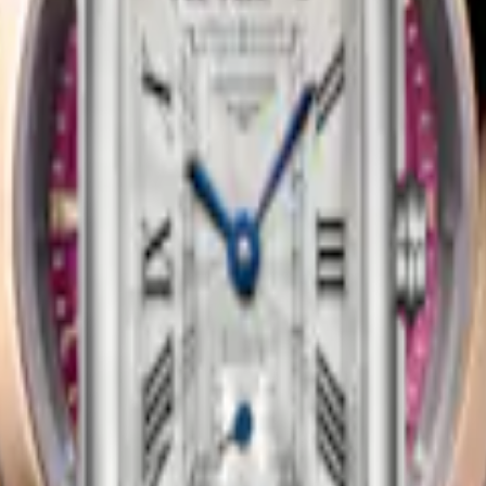
NI DOLCEVITA
LONGINES PRIMALUNA MO
-
Montre Quartz
-
Acier
34 mm
-
Montre Automatique
-
Aci
6 600,00 €
Acheter
CONQUEST
Automatique
-
acier et coiffe en or
34 mm
-
Montre Automatique
-
aci
0 microns
rose 18 carats 200 microns
3 200,00 €
Acheter