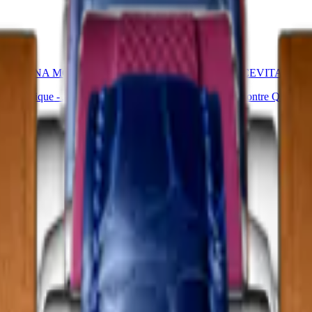
RIMALUNA MOONPHASE
LONGINES DOLCEVITA
Automatique
-
Acier
20.80 X 32 mm
-
Montre Quartz
-
1 550,00 €
Acheter
Meilleure vente
LCEVITA
CONQUEST
-
Montre Quartz
-
Acier
34 mm
-
Montre Automatique
-
Aci
2 300,00 €
Acheter