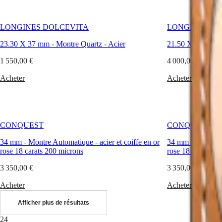
SPIRIT
personnalités
行
PILOT
et
政
FLYBACK
toutes
區
LONGINES DOLCEVITA
LONGINES MI
les
Malaysia
Elegance
occasions
23.30 X 37 mm
-
Montre Quartz
-
Acier
21.50 X 29 mm
Singapore
correspondent
MINI
台
une
1 550,00 €
4 000,00 €
DOLCEVITA
湾
montre
LONGINES
pour
地
Acheter
Acheter
DOLCEVITA
femme
區
LONGINES
Longines,
ไทย
PRIMALUNA
et
FLAGSHIP
chacune
Europe
CLASSIC
saura
CONQUEST
CONQUEST
EVIDENZA
trouver
Österreich
RECORD
parmi
34 mm
Belgique
-
Montre Automatique
-
acier et coiffe en or
34 mm
-
Montre 
ELEGANT
ces
rose 18 carats 200 microns
(
Fr
)
rose 18 carats 20
COLLECTION
montres
België
LA
à
3 350,00 €
3 350,00 €
(
Nl
)
GRANDE
la
Denmark
CLASSIQUE
féminité
Acheter
Acheter
Finland
affirmée
France
Heritage
le
Afficher plus de résultats
Deutschland
garde-
LONGINES
Greece
temps
24
LEGEND