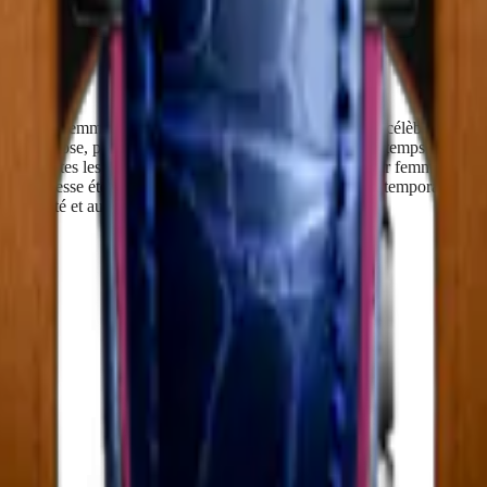
tes les femmes avec subtilité et raffinement. Longines célèbre la beaut
ne ou l’or rose, parfois agrémentés de diamants, ces garde-temps rehauss
tés et toutes les occasions correspondent une montre pour femme Longin
a délicatesse éternelle d’une forme ronde ou la force contemporaine d’un 
à la beauté et au charme des femmes à travers le monde.