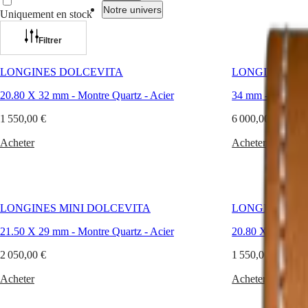
femmes
Notre univers
Uniquement en stock
avec
subtilité
et
Filtrer
Montres
Afrique
raffinement.
Longines
Master
South
LONGINES DOLCEVITA
LONGINES P
célèbre
Africa
la
MASTER
20.80 X 32 mm
-
Montre Quartz
-
Acier
34 mm
-
Montre 
beauté
Amérique
COLLECTION
féminine
MASTER
1 550,00 €
6 000,00 €
grâce
Canada
COLLECTION
à
(
En
)
Acheter
CHRONOGRAPH
Acheter
des
Canada
MASTER
lignes
(
Fr
)
COLLECTION
délicates
México
MOONPHASE
et
United
THE
à
States
LONGINES
LONGINES MINI DOLCEVITA
LONGINES DO
une
MASTER
esthétique
Asie-
COLLECTION
21.50 X 29 mm
-
Montre Quartz
-
Acier
20.80 X 32 mm
intemporelle.
Pacifique
GMT
Ciselés
2 050,00 €
1 550,00 €
dans
Australia
Conquest
l’acier,
中
Acheter
Acheter
l’or
CONQUEST
國
jaune
CONQUEST
대