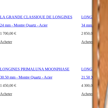
ou
CLASSIC
한
l’or
CONQUEST
민
rose,
CHRONOGRAPH
국
parfois
HYDROCONQUEST
LA GRANDE CLASSIQUE DE LONGINES
LONGINES P
agrémentés
Hong
HYDROCONQUEST
de
Kong
GMT
24 mm
-
Montre Quartz
-
Acier
34 mm
-
Montre 
diamants,
SAR
ces
Spirit
(
En
)
1 700,00 €
2 850,00 €
garde-
香
LONGINES
temps
港
Acheter
Acheter
SPIRIT
rehaussent
特
LONGINES
l’élégance
别
SPIRIT
de
行
ZULU
toutes
政
TIME
les
LONGINES
femmes
區
LONGINES PRIMALUNA MOONPHASE
LONGINES MI
SPIRIT
éprises
(
Zh
)
FLYBACK
de
India
30.50 mm
-
Montre Quartz
-
Acier
21.50 X 29 mm
LONGINES
modernité
日
SPIRIT
comme
1 450,00 €
本
4 300,00 €
CHRONOGRAPH
de
澳
LONGINES
tradition.
Acheter
Acheter
門
SPIRIT
A
特
PILOT
toutes
LONGINES
les
别