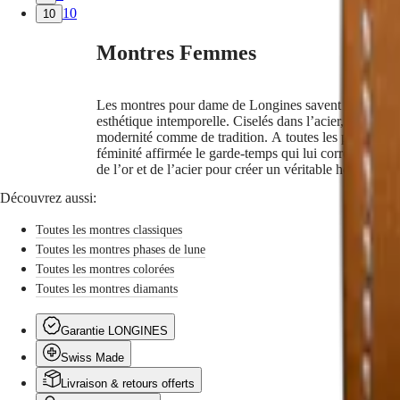
de
10
Nouveautés
10
l’acier
pour
Toutes
Montres Femmes
créer
les
un
montres
véritable
Montres
Les montres pour dame de Longines savent sublimer tou
hommage
pour
esthétique intemporelle. Ciselés dans l’acier, l’or jau
à
Homme
modernité comme de tradition. A toutes les personnali
la
Montres
féminité affirmée le garde-temps qui lui correspond. L
beauté
pour
de l’or et de l’acier pour créer un véritable hommage 
et
Femme
au
Découvrez aussi:
charme
Par
des
fonctions
Toutes les montres classiques
femmes
Par
Toutes les montres phases de lune
à
style
travers
Toutes les montres colorées
le
Toutes les montres diamants
Par
monde.
couleur
Garantie LONGINES
Bracelets
Swiss Made
Tous
Livraison & retours offerts
les