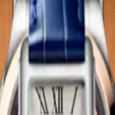
RIMALUNA MOONPHASE
LONGINES MASTER COLLEC
MOONPHASE
Automatique
-
Acier
34 mm
-
Montre Automatique
-
Aci
3 350,00 €
Acheter
Meilleure vente
NI DOLCEVITA
CONQUEST
-
Montre Quartz
-
Acier
34 mm
-
Montre Automatique
-
Aci
2 300,00 €
Acheter