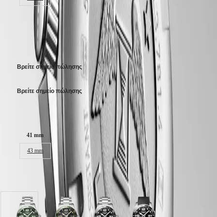
Πράσινο ματ καντράν, swiss super-luminova®.
區
Malaysia
Elegance
2.050,00 €
μπρασελέ από Ανοξείδωτο ατσάλι, Με διπλό αναδιπλούμενο
Singapore
κούμπωμα ασφαλείας.
MINI
台
Προτεινόμενη Λιανική Τιμή – Οι εξουσιοδοτημένοι συνεργάτες μας
DOLCEVITA
湾
παραμένουν ελεύθεροι να καθορίζουν την τελική τιμή λιανικής
LONGINES
地
DOLCEVITA
區
LONGINES
Βρείτε σημείο πώλησης
ไทย
PRIMALUNA
FLAGSHIP
Ευρώπη
Βρείτε σημείο πώλησης
CLASSIC
EVIDENZA
Österreich
RECORD
Μέγεθος κάσας:
Belgique
ELEGANT
(
Fr
)
COLLECTION
België
41 mm
LA
(
Nl
)
GRANDE
43 mm
Denmark
CLASSIQUE
Finland
France
Heritage
Deutschland
Διατίθεται σε 7 παραλλαγές
LONGINES
Greece
LEGEND
(
En
)
DIVER
Ελλάδα
ULTRA-
(
El
)
Καντράν
Καντράν
Καντράν
Καντράν