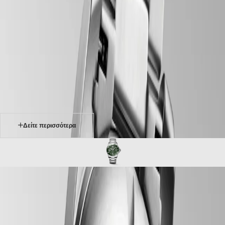
αρχική
Ρολόγια
Αφρική
-
ρολόγια
Master
South
-
Africa
conquest
MASTER
-
Αμερική
hydroconquest
COLLECTION
-
MASTER
Canada
l37814066
COLLECTION
(
En
)
CHRONOGRAPH
Canada
MASTER
(
Fr
)
COLLECTION
México
MOONPHASE
United
THE
States
Δείτε περισσότερα
LONGINES
MASTER
Ασία
COLLECTION
Ειρηνικός
GMT
Australia
Conquest
中
HYDROCONQUEST
CONQUEST
國
Η συλλογή LONGINES HYDROCONQUEST συνδυάζει μοντέρνο
CONQUEST
대
σχεδιασμό, ελβετική ωρολογοποιητική τεχνογνωσία και
CLASSIC
한
χαρακτηριστικά υψηλής απόδοσης. Διαθέσιμα με αυτόματο
CONQUEST
민
μηχανισμό ή μηχανισμό quartz, ανάλογα με το μοντέλο, αυτά τα σπορ
CHRONOGRAPH