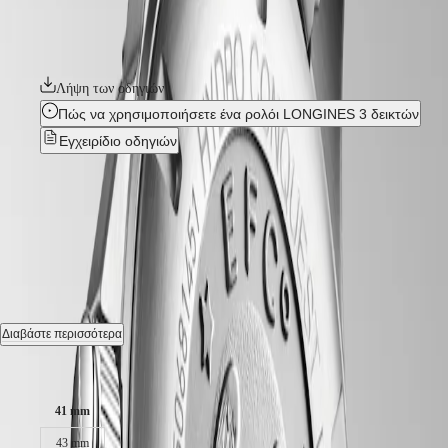
국
ρολόγια προσφέρουν στεγανότητα έως 30 bar (300 m), καθώς και
HYDROCONQUEST
μονής κατεύθυνσης περιστρεφόμενη στεφάνη, βιδωτή κορώνα και
Hong
HYDROCONQUEST
βιδωτό πίσω καπάκι κάσας.
Kong
GMT
SAR
Spirit
(
En
)
Λήψη των οδηγιών
香
Πώς να χρησιμοποιήσετε ένα ρολόι LONGINES 3 δεικτών
LONGINES
港
SPIRIT
Εγχειρίδιο οδηγιών
特
LONGINES
别
SPIRIT
HYDROCONQUEST
-
行
ZULU
政
TIME
L3.781.4.06.6
LONGINES
區
SPIRIT
(
Zh
)
FLYBACK
India
Αυτόματο ρολόι, Ø 41.00 mm, Ανοξείδωτο ατσάλι και κεραμική
LONGINES
日
στεφάνη, L3.781.4.06.6
SPIRIT
本
CHRONOGRAPH
澳
Ημερομηνία, Αυτόματος μηχανισμός κουρδίσματος που εκτελεί
Διαβάστε περισσότερα
LONGINES
25'200 ταλαντώσεις ανά ώρα, με απόθεμα ισχύος περίπου 72 ώρες.
門
SPIRIT
Μέγεθος κάσας:
特
PILOT
Βιδωτή κορώνα Περιστρεφόμενη στεφάνη μονής κατεύθυνσης,
LONGINES
别
Αντοχή στο νερό στα 30 bar, Αντιχαρακτικό κρύσταλλο ζαφειριού, με
SPIRIT
41 mm
行
πολλά στρώματα αντιανακλαστικής επίστρωσης και στις δύο πλευρές.
PILOT
政
43 mm
FLYBACK