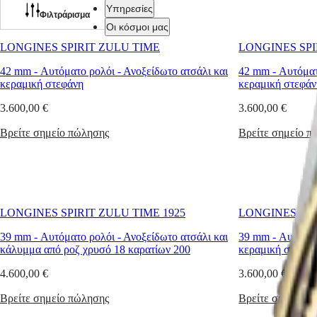
τεχνογνωσία
Υπηρεσίες
της
Φιλτράρισμα
μάρκας
Οι κόσμοι μας
στα
LONGINES SPIRIT ZULU TIME
LONGINES SPI
ρολόγια
με
Ρολόγια
Αφρική
42 mm
-
Αυτόματο ρολόι
-
Ανοξείδωτο ατσάλι και
42 mm
-
Αυτόματ
πολλαπλές
κεραμική στεφάνη
κεραμική στεφάν
Master
South
ζώνες
Africa
ώρας.
3.600,00 €
3.600,00 €
MASTER
Η
Αμερική
COLLECTION
προέλευση
Βρείτε σημείο πώλησης
Βρείτε σημείο π
MASTER
και
Canada
COLLECTION
το
(
En
)
CHRONOGRAPH
όνομά
Canada
MASTER
του
(
Fr
)
COLLECTION
προέρχεται
México
MOONPHASE
από
LONGINES SPIRIT ZULU TIME 1925
LONGINES SPI
United
THE
το
States
LONGINES
πρώτο
39 mm
-
Αυτόματο ρολόι
-
Ανοξείδωτο ατσάλι και
39 mm
-
Αυτόματ
MASTER
ρολόι
κάλυμμα από ροζ χρυσό 18 καρατίων 200
κεραμική στεφάν
Ασία
COLLECTION
χειρός
Ειρηνικός
GMT
της
4.600,00 €
3.600,00 €
Longines
Australia
Conquest
με
Βρείτε σημείο πώλησης
Βρείτε σημείο π
中
δύο
CONQUEST
國