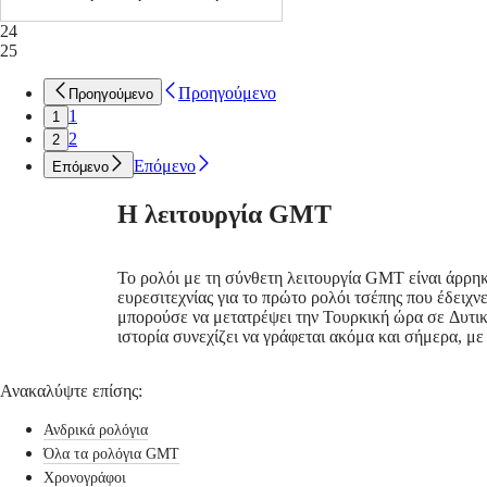
LONGINES
Greece
του
LEGEND
(
En
)
και
24
DIVER
Ελλάδα
διαθέτει
25
ULTRA-
(
El
)
κεραμική
CHRON
Italia
αμφίδρομη
Προηγούμενο
Προηγούμενο
LONGINES
Netherlands
περιστρεφόμενη
1
1
PILOT
(
En
)
στεφάνη.
2
2
MAJETEK
Nederland
Κάθε
CONQUEST
(
Nl
)
μοντέλο
Επόμενο
Επόμενο
HERITAGE
Norway
λειτουργεί
FLAGSHIP
Polska
με
Η λειτουργία GMT
HERITAGE
Portugal
αποκλειστικό
AVIGATION
Россия
μηχανισμό
HERITAGE
España
της
Το ρολόι με τη σύνθετη λειτουργία GMT είναι άρρηκ
CLASSIC
Sweden
Longines,
ευρεσιτεχνίας για το πρώτο ρολόι τσέπης που έδειχ
Όλα
Schweiz
εξοπλισμένο
μπορούσε να μετατρέψει την Τουρκική ώρα σε Δυτικ
τα
(
De
)
με
ιστορία συνεχίζει να γράφεται ακόμα και σήμερα, μ
ρολόγια
Suisse
σπιράλ
Ανδρικά
(
Fr
)
ταλαντωτή
ρολόγια
Svizzera
από
Ανακαλύψτε επίσης:
Γυναικεία
(
It
)
πυρίτιο
ρολόγια
United
και
Ανδρικά ρολόγια
Kingdom
καινοτόμα
Προτάσεις
Όλα τα ρολόγια GMT
Türkiye
εξαρτήματα,
που
Χρονογράφοι