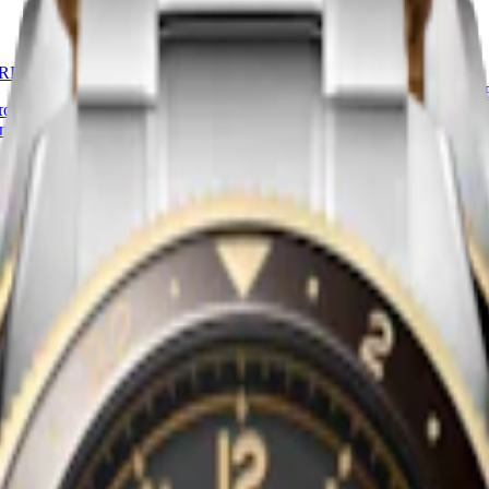
Κορυφαίο σε πωλήσεις
RIT ZULU TIME
LONGINES SPIRIT ZULU TIM
ο ρολόι
-
Ανοξείδωτο ατσάλι και
η
42 mm
-
Αυτόματο ρολόι
-
Ανοξεί
κεραμική στεφάνη
3.600,00 €
ώλησης
Βρείτε σημείο πώλησης
Κορυφαίο σε πωλήσεις
RIT ZULU TIME
LONGINES SPIRIT ZULU TIM
ο ρολόι
-
Ανοξείδωτο ατσάλι και
η
39 mm
-
Αυτόματο ρολόι
-
Ανοξεί
κεραμική στεφάνη
3.600,00 €
ώλησης
Βρείτε σημείο πώλησης