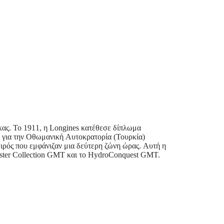
κας. Το 1911, η Longines κατέθεσε δίπλωμα
κε για την Οθωμανική Αυτοκρατορία (Τουρκία)
ιρός που εμφάνιζαν μια δεύτερη ζώνη ώρας. Αυτή η
Master Collection GMT και το HydroConquest GMT.