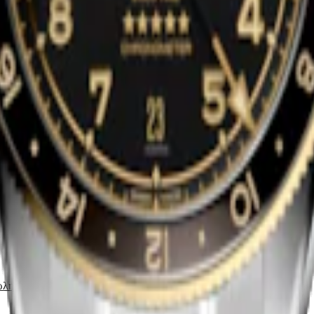
RIT ZULU TIME
LONGINES SPIRIT ZULU TIM
ο ρολόι
-
Ανοξείδωτο ατσάλι και
39 mm
-
Αυτόματο ρολόι
-
Ανοξεί
η
κεραμική στεφάνη
3.600,00 €
ώλησης
Βρείτε σημείο πώλησης
RIT ZULU TIME
LONGINES SPIRIT ZULU TIM
ο ρολόι
-
Ανοξείδωτο ατσάλι και
39 mm
-
Αυτόματο ρολόι
-
Ανοξεί
ρινο χρυσό 18 καρατίων 200
κάλυμμα από κίτρινο χρυσό 18 κα
5.100,00 €
ώλησης
Βρείτε σημείο πώλησης