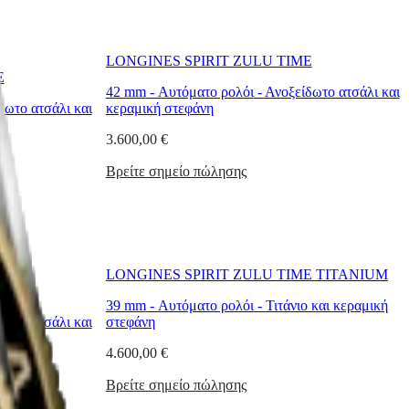
LONGINES SPIRIT ZULU TIME
E
42 mm
-
Αυτόματο ρολόι
-
Ανοξείδωτο ατσάλι και
δωτο ατσάλι και
κεραμική στεφάνη
3.600,00 €
Βρείτε σημείο πώλησης
LONGINES SPIRIT ZULU TIME TITANIUM
E
39 mm
-
Αυτόματο ρολόι
-
Τιτάνιο και κεραμική
δωτο ατσάλι και
στεφάνη
4.600,00 €
Βρείτε σημείο πώλησης