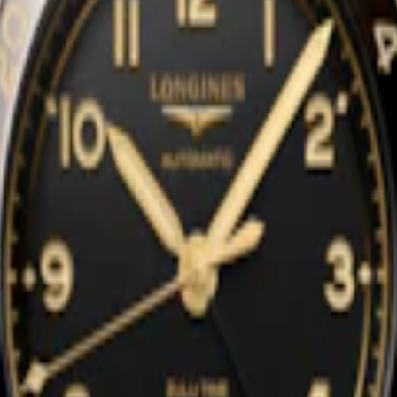
RIT ZULU TIME
LONGINES SPIRIT ZULU TIM
ο ρολόι
-
Ανοξείδωτο ατσάλι και
42 mm
-
Αυτόματο ρολόι
-
Ανοξεί
η
κεραμική στεφάνη
3.600,00 €
ώλησης
Βρείτε σημείο πώλησης
RIT ZULU TIME
LONGINES SPIRIT ZULU TIM
ο ρολόι
-
Ανοξείδωτο ατσάλι και
39 mm
-
Αυτόματο ρολόι
-
Ανοξεί
η
κεραμική στεφάνη
3.500,00 €
ώλησης
Βρείτε σημείο πώλησης