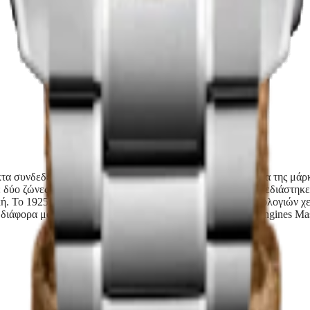
τα συνδεδεμένο με την ιστορία και το πρωτοποριακό πνεύμα της μάρ
νε δύο ζώνες ώρας. Και ήδη από το 1908, ένα μοντέλο που σχεδιάστη
ή. Το 1925, η μάρκα παρήγαγε για πρώτη φορά μια σειρά ρολογιών χε
ε διάφορα μοντέλα όπως το Longines Spirit Zulu Time, το Longines 