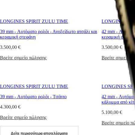
ώρα
LONGINES
别
που
SPIRIT
行
χρησιμοποιούν
PILOT
政
οι
FLYBACK
LONGINES SPIRIT ZULU TIME
LONGINES SPI
αεροπόροι
區
και
Malaysia
Elegance
39 mm
-
Αυτόματο ρολόι
-
Ανοξείδωτο ατσάλι και
42 mm
-
Αυτόματ
οι
Singapore
κεραμική στεφάνη
κεραμική στεφάν
ναυτικοί.
MINI
台
Η
DOLCEVITA
湾
3.500,00 €
3.500,00 €
συλλογή
LONGINES
地
Longines
DOLCEVITA
Βρείτε σημείο πώλησης
Βρείτε σημείο π
區
Spirit
LONGINES
Zulu
ไทย
PRIMALUNA
Time
FLAGSHIP
ξεχωρίζει
Ευρώπη
CLASSIC
για
EVIDENZA
LONGINES SPIRIT ZULU TIME
LONGINES SPI
Österreich
την
RECORD
Belgique
ιδιαίτερη
ELEGANT
39 mm
-
Αυτόματο ρολόι
-
Τιτάνιο
42 mm
-
Αυτόματ
(
Fr
)
προσοχή
COLLECTION
κάλυμμα από κίτ
België
που
LA
4.300,00 €
(
Nl
)
δίνεται
GRANDE
5.100,00 €
Denmark
στις
CLASSIQUE
Βρείτε σημείο πώλησης
Finland
διάφορες
Βρείτε σημείο π
France
αισθητικές
Heritage
Deutschland
λεπτομέρειές
Δείτε περισσότερα αποτελέσματα