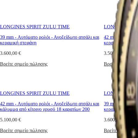
ζώνες
CONQUEST
대
ώρας
CLASSIC
που
한
CONQUEST
κατασκευάστηκε
민
CHRONOGRAPH
το
국
HYDROCONQUEST
LONGINES SPIRIT ZULU TIME
LONGINES SPI
1925,
Hong
HYDROCONQUEST
το
Kong
39 mm
-
Αυτόματο ρολόι
-
Ανοξείδωτο ατσάλι και
42 mm
-
Αυτόματ
GMT
οποίο
SAR
κεραμική στεφάνη
κεραμική στεφάν
είχε
Spirit
(
En
)
το
3.600,00 €
3.500,00 €
香
σήμα
LONGINES
港
Zulu
Βρείτε σημείο πώλησης
SPIRIT
Βρείτε σημείο π
特
στο
LONGINES
καντράν
别
SPIRIT
του
行
ZULU
-
政
TIME
το
LONGINES
區
LONGINES SPIRIT ZULU TIME
LONGINES SPI
διακριτικό
SPIRIT
(
Zh
)
«Ζ»
FLYBACK
42 mm
-
Αυτόματο ρολόι
-
Ανοξείδωτο ατσάλι και
39 mm
-
Αυτόματ
India
-
LONGINES
κάλυμμα από κίτρινο χρυσό 18 καρατίων 200
κεραμική στεφάν
日
το
SPIRIT
本
οποίο
CHRONOGRAPH
5.100,00 €
3.600,00 €
χαρακτηρίζει
澳
LONGINES
την
門
Βρείτε σημείο πώλησης
SPIRIT
Βρείτε σημείο π
παγκόσμια
特
PILOT