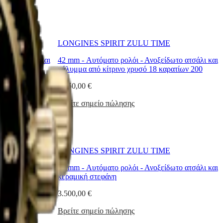
E
LONGINES SPIRIT ZULU TIME
δωτο ατσάλι και
42 mm
-
Αυτόματο ρολόι
-
Ανοξείδωτο ατσάλι και
κάλυμμα από κίτρινο χρυσό 18 καρατίων 200
5.250,00 €
Βρείτε σημείο πώλησης
E
LONGINES SPIRIT ZULU TIME
δωτο ατσάλι και
42 mm
-
Αυτόματο ρολόι
-
Ανοξείδωτο ατσάλι και
κεραμική στεφάνη
3.500,00 €
Βρείτε σημείο πώλησης