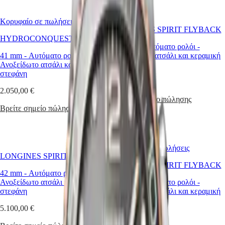
국
HYDROCONQUEST
Hong
HYDROCONQUEST
Κορυφαίο σε πωλήσεις
Kong
GMT
LONGINES SPIRIT FLYBACK
SAR
HYDROCONQUEST
Spirit
(
En
)
42 mm
-
Αυτόματο ρολόι
-
香
41 mm
-
Αυτόματο ρολόι
-
Ανοξείδωτο ατσάλι και κεραμική
LONGINES
港
Ανοξείδωτο ατσάλι και κεραμική
στεφάνη
SPIRIT
στεφάνη
特
LONGINES
5.250,00 €
别
SPIRIT
2.050,00 €
行
ZULU
Βρείτε σημείο πώλησης
政
TIME
Βρείτε σημείο πώλησης
LONGINES
區
SPIRIT
(
Zh
)
FLYBACK
India
LONGINES
日
Κορυφαίο σε πωλήσεις
SPIRIT
本
LONGINES SPIRIT FLYBACK
CHRONOGRAPH
LONGINES SPIRIT FLYBACK
澳
LONGINES
42 mm
-
Αυτόματο ρολόι
-
門
SPIRIT
Ανοξείδωτο ατσάλι και κεραμική
42 mm
-
Αυτόματο ρολόι
-
特
PILOT
στεφάνη
Ανοξείδωτο ατσάλι και κεραμική
LONGINES
别
στεφάνη
SPIRIT
5.100,00 €
行
PILOT
5.250,00 €
政
FLYBACK