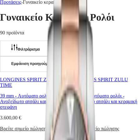
Προτάσεις
-
Γυναικείο κεραμικό ρολόι
Ρολόγια
Αφρική
Γυναικείο Κεραμικό Ρολόι
Master
South
Africa
MASTER
90 προϊόντα
Αμερική
COLLECTION
MASTER
Canada
COLLECTION
Φιλτράρισμα
(
En
)
CHRONOGRAPH
Canada
MASTER
(
Fr
)
COLLECTION
Εμφάνιση προηγούμενης σελίδας
México
MOONPHASE
United
THE
States
LONGINES
LONGINES SPIRIT ZULU
LONGINES SPIRIT ZULU
MASTER
TIME
TIME
Ασία
COLLECTION
Ειρηνικός
39 mm
-
Αυτόματο ρολόι
-
39 mm
-
Αυτόματο ρολόι
-
GMT
Ανοξείδωτο ατσάλι και κεραμική
Ανοξείδωτο ατσάλι και κεραμική
Australia
Conquest
στεφάνη
στεφάνη
中
CONQUEST
3.600,00 €
3.500,00 €
國
CONQUEST
대
CLASSIC
Βρείτε σημείο πώλησης
Βρείτε σημείο πώλησης
한
CONQUEST
민
CHRONOGRAPH