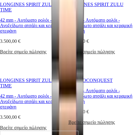
Τεχνογνωσία
LONGINES SPIRIT ZULU
LONGINES SPIRIT ZULU
ωρολογοποιίας
TIME
TIME
Νέα
42 mm
-
Αυτόματο ρολόι
-
42 mm
-
Αυτόματο ρολόι
-
και
Ανοξείδωτο ατσάλι και κεραμική
Ανοξείδωτο ατσάλι και κεραμική
ιστορίες
στεφάνη
στεφάνη
Εργαστείτε
μαζί
3.500,00 €
3.600,00 €
μας
Ανδρικά
Βρείτε σημείο πώλησης
Βρείτε σημείο πώλησης
ρολόγια
Γυναικεία
ρολόγια
Όλα
τα
ρολόγια
LONGINES SPIRIT ZULU
HYDROCONQUEST
TIME
41 mm
-
Αυτόματο ρολόι
-
42 mm
-
Αυτόματο ρολόι
-
Ανοξείδωτο ατσάλι και κεραμική
Ανοξείδωτο ατσάλι και κεραμική
στεφάνη
στεφάνη
2.300,00 €
3.500,00 €
Βρείτε σημείο πώλησης
Βρείτε σημείο πώλησης