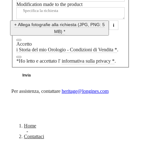
Modification made to the product
DIVER
Ελλάδα
ULTRA-
(
El
)
CHRON
Italia
LONGINES
Netherlands
+ Allega fotografie alla richiesta (JPG, PNG: 5
PILOT
(
En
)
MB) *
MAJETEK
Nederland
CONQUEST
(
Nl
)
Accetto
HERITAGE
Norway
i Storia del mio Orologio - Condizioni di Vendita *
.
FLAGSHIP
Polska
HERITAGE
Portugal
*Ho letto e accettato l'
informativa sulla privacy *
.
AVIGATION
Россия
HERITAGE
España
CLASSIC
Sweden
Invia
Tutti
Schweiz
gli
(
De
)
orologi
Suisse
Per assistenza, contattare
heritage@longines.com
Orologi
(
Fr
)
da
Svizzera
uomo
(
It
)
Orologi
United
da
Kingdom
donna
Türkiye
Home
-
Suggerimenti
Contattaci