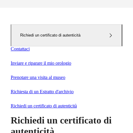
il nostro universo
Orologi
Africa
Master
South
Africa
Richiedi un certificato di autenticità
MASTER
America
COLLECTION
Contattaci
MASTER
Canada
COLLECTION
(
En
)
CHRONOGRAPH
Inviare e riparare il mio orologio
Canada
MASTER
(
Fr
)
COLLECTION
México
Prenotare una visita al museo
MOONPHASE
United
THE
States
LONGINES
Richiesta di un Estratto d'archivio
MASTER
Asia
COLLECTION
Pacifico
GMT
Richiedi un certificato di autenticità
Australia
Conquest
Richiedi un certificato di
中
CONQUEST
國
autenticità
CONQUEST
대