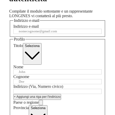
CLASSIC
한
CONQUEST
민
CHRONOGRAPH
Compilate il modulo sottostante e un rappresentante
국
HYDROCONQUEST
LONGINES vi contatterà al più presto.
Hong
HYDROCONQUEST
Indirizzo e-mail
Kong
GMT
Indirizzo e-mail
SAR
Spirit
(
En
)
香
Profilo
LONGINES
港
Titolo
Seleziona
SPIRIT
特
LONGINES
别
SPIRIT
行
ZULU
政
TIME
Nome
LONGINES
區
SPIRIT
(
Zh
)
Cognome
FLYBACK
India
LONGINES
日
Indirizzo (Via, Numero civico)
SPIRIT
本
CHRONOGRAPH
澳
+ Aggiungi una riga per l'indirizzo
LONGINES
門
Paese o regione
SPIRIT
特
PILOT
Provincia
Seleziona
LONGINES
别