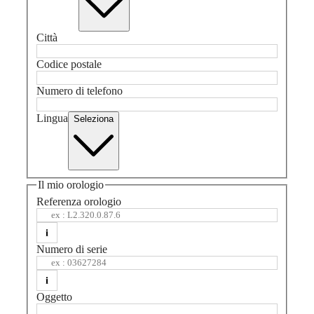
SPIRIT
行
PILOT
政
FLYBACK
區
Città
Malaysia
Elegance
Singapore
Codice postale
MINI
台
DOLCEVITA
Numero di telefono
湾
LONGINES
地
DOLCEVITA
Lingua
Seleziona
區
LONGINES
ไทย
PRIMALUNA
FLAGSHIP
Europa
CLASSIC
EVIDENZA
Il mio orologio
Österreich
RECORD
Belgique
Referenza orologio
ELEGANT
(
Fr
)
COLLECTION
België
LA
(
Nl
)
GRANDE
Numero di serie
Denmark
CLASSIQUE
Finland
France
Heritage
Deutschland
Oggetto
LONGINES
Greece
LEGEND
(
En
)