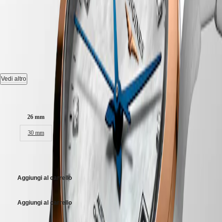
CLASSIC
한
CONQUEST
RECORD
-
L2.320.5.87.7
민
CHRONOGRAPH
국
HYDROCONQUEST
Hong
HYDROCONQUEST
Orologio automatico, Ø 26.00 mm, acciaio inossidabile e lunetta
Kong
GMT
girevole bidirezionale con inserto spazzolato circolare sovrastato da
SAR
una coiffe in oro rosa 18 carati 5n, L2.320.5.87.7
Spirit
(
En
)
香
Date, movimento meccanico a carica automatica con frequenza di
Vedi altro
LONGINES
港
28'800 alternanze orarie e riserva di carica di circa 45 ore, bilanciere-
SPIRIT
特
spirale in silicio monocristallino.
Dimensioni della cassa:
LONGINES
别
SPIRIT
Impermeabile fino a 3 bar, vetro zaffiro antigraffio bombato con
行
ZULU
26 mm
trattamento antiriflesso multistrato sul lato interno.
政
TIME
30 mm
LONGINES
區
Quadrante madreperla bianca.
SPIRIT
(
Zh
)
FLYBACK
CHF 3’300.00
Bracciale in acciaio inossidabile e lunetta girevole bidirezionale con
India
LONGINES
inserto spazzolato circolare sovrastato da una coiffe in oro rosa 18
日
SPIRIT
carati 5n, con chiusura déployante a tripla sicurezza e meccanismo di
本
Aggiungi al carrello
CHRONOGRAPH
apertura a pressione.
澳
LONGINES
門
SPIRIT
Aggiungi al carrello
特
PILOT
LONGINES
别