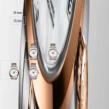
SPIRIT
行
Dimensioni della cassa:
PILOT
政
FLYBACK
區
26 mm
Malaysia
Elegance
30 mm
Singapore
MINI
台
DOLCEVITA
湾
Disponibile in 2 variazioni
LONGINES
地
DOLCEVITA
區
LONGINES
ไทย
PRIMALUNA
Madreperla
Madreperla
FLAGSHIP
bianca
bianca
Europa
CLASSIC
quadrante
quadrante
EVIDENZA
Österreich
con
con
RECORD
Belgique
Acciaio
Acciaio
ELEGANT
Madreperla
Madreperla
(
Fr
)
inossidabile
inossidabile
COLLECTION
bianca
bianca
België
e
e
LA
quadrante
quadrante
(
Nl
)
lunetta
lunetta
GRANDE
con
con
Denmark
girevole
girevole
CLASSIQUE
Garanzia LONGINES di 5 anni
Acciaio
Acciaio
Finland
bidirezionale
bidirezionale
inossidabile
inossidabile
Swiss Made
France
Heritage
con
con
e
e
Deutschland
inserto
inserto
lunetta
lunetta
Spedizione e Reso Gratuiti
LONGINES
Greece
spazzolato
spazzolato
girevole
girevole
LEGEND
(
En
)