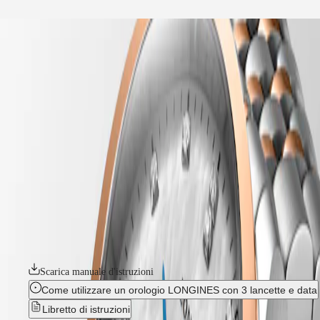
il nostro universo
home
Orologi
Africa
-
orologi
Master
South
-
Africa
elegance
MASTER
-
America
record
COLLECTION
-
MASTER
Canada
l23205877
COLLECTION
(
En
)
CHRONOGRAPH
Canada
MASTER
RECORD
(
Fr
)
COLLECTION
México
MOONPHASE
La collezione Record di Longines è una testimonianza dell’impegno
United
THE
costante del marchio per la precisione e l’eleganza nell’orologeria.
States
LONGINES
Realizzati meticolosamente abbinando tradizione e innovazione, questi
MASTER
orologi automatici sono dotati di una spirale in silicio. Il movimento è
Asia
COLLECTION
certificato cronometro dal COSC.
Pacifico
GMT
Australia
Scarica manuale d'istruzioni
Conquest
中
Come utilizzare un orologio LONGINES con 3 lancette e data
CONQUEST
國
Libretto di istruzioni
CONQUEST
대