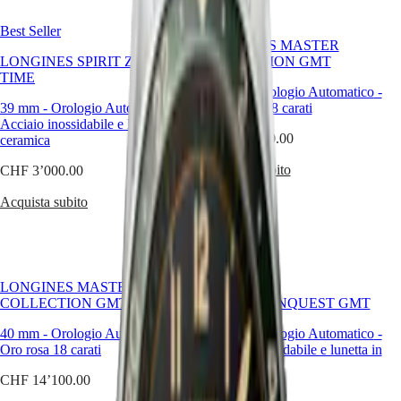
CLASSIC
한
CONQUEST
Best Seller
민
CHRONOGRAPH
LONGINES MASTER
국
HYDROCONQUEST
LONGINES SPIRIT ZULU
COLLECTION GMT
Hong
HYDROCONQUEST
TIME
Kong
GMT
40 mm
-
Orologio Automatico
-
SAR
39 mm
-
Orologio Automatico
-
Oro giallo 18 carati
Spirit
(
En
)
Acciaio inossidabile e lunetta in
香
CHF 14’100.00
ceramica
LONGINES
港
SPIRIT
Acquista subito
CHF 3’000.00
特
LONGINES
别
SPIRIT
Acquista subito
行
ZULU
政
TIME
LONGINES
區
SPIRIT
(
Zh
)
Best Seller
FLYBACK
India
LONGINES MASTER
LONGINES
日
COLLECTION GMT
HYDROCONQUEST GMT
SPIRIT
本
CHRONOGRAPH
40 mm
-
Orologio Automatico
-
41 mm
-
Orologio Automatico
-
澳
LONGINES
Oro rosa 18 carati
Acciaio inossidabile e lunetta in
門
SPIRIT
ceramica
特
PILOT
CHF 14’100.00
LONGINES
别
CHF 2’800.00