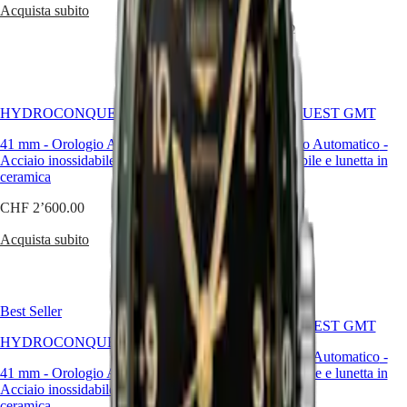
SPIRIT
行
Acquista subito
PILOT
Acquista subito
政
FLYBACK
區
Malaysia
Elegance
Singapore
MINI
台
HYDROCONQUEST GMT
HYDROCONQUEST GMT
DOLCEVITA
湾
LONGINES
地
41 mm
-
Orologio Automatico
-
41 mm
-
Orologio Automatico
-
DOLCEVITA
區
Acciaio inossidabile e lunetta in
Acciaio inossidabile e lunetta in
LONGINES
ceramica
ceramica
ไทย
PRIMALUNA
FLAGSHIP
CHF 2’600.00
CHF 2’800.00
Europa
CLASSIC
EVIDENZA
Acquista subito
Acquista subito
Österreich
RECORD
Belgique
ELEGANT
(
Fr
)
COLLECTION
België
LA
(
Nl
)
Best Seller
GRANDE
Denmark
HYDROCONQUEST GMT
CLASSIQUE
Finland
HYDROCONQUEST GMT
41 mm
-
Orologio Automatico
-
France
Heritage
41 mm
-
Orologio Automatico
-
Acciaio inossidabile e lunetta in
Deutschland
Acciaio inossidabile e lunetta in
LONGINES
ceramica
Greece
ceramica
LEGEND
(
En
)