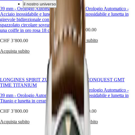
il nostro universo
39 mm
-
Orologio Automatico
-
39 mm
-
Orologio Automatico
-
Acciaio inossidabile e lunetta
Acciaio inossidabile e lunetta in
girevole bidirezionale con inserto
ceramica
Orologi
Africa
spazzolato circolare sovrastato da
CHF 3’000.00
una coiffe in oro rosa 18 carati 5N
Master
South
Africa
Acquista subito
CHF 3’800.00
MASTER
America
COLLECTION
Acquista subito
MASTER
Canada
COLLECTION
(
En
)
CHRONOGRAPH
Canada
MASTER
(
Fr
)
COLLECTION
México
MOONPHASE
LONGINES SPIRIT ZULU
HYDROCONQUEST GMT
United
THE
TIME TITANIUM
States
LONGINES
41 mm
-
Orologio Automatico
-
MASTER
39 mm
-
Orologio Automatico
-
Acciaio inossidabile e lunetta in
Asia
COLLECTION
Titanio e lunetta in ceramica
ceramica
Pacifico
GMT
CHF 3’800.00
CHF 2’800.00
Australia
Conquest
中
Acquista subito
Acquista subito
CONQUEST
國
CONQUEST
대