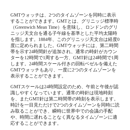
北
米・
中
GMTウォッチは、2つのタイムゾーンを同時に表示
南
することができます。GMTとは、グリニッジ標準時
米
（Greenwich Mean Time）を意味し、ロンドンのグリ
ニッジ天文台を通る子午線を基準とした平均太陽時
Canada
を指します。1884年、このグリニッジ天文台は経度0
(
En
)
度に定められました。GMTウォッチには、第二時間
Canada
帯を示す24時間針が追加され、通常の時針がカウン
(
Fr
)
México
ターを12時間で1周する一方、GMT針は24時間で1周
United
します。24時間スケール付きの回転ベゼルを備えた
States
GMTウォッチもあり、一度に2つのタイムゾーンを
表示することができます。
ア
ジ
GMTスケールは24時間設定のため、午前と午後が認
ア
識しやすくなっています。通常の時針は現地時刻
太
を、またGMT針は第二時間帯の時刻を表示します。
平
時計を一目見ただけで2つのタイムゾーンを同時に読
洋
み取ることができ、瞬時に世界中での会議の手配
や、時間に遅れることなく異なるタイムゾーンに適
Australia
応することができます。
中
國