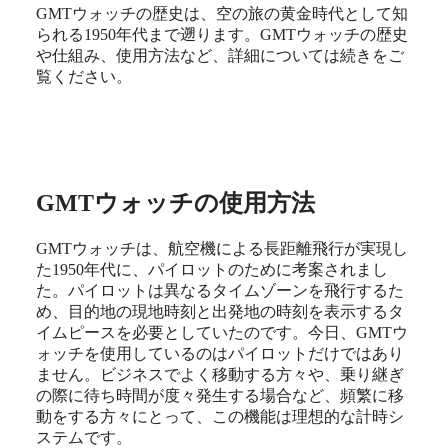
GMTウォッチの歴史は、空の旅の黄金時代として知
대
られる1950年代まで遡ります。GMTウォッチの歴史
한
や仕組み、使用方法など、詳細については続きをご
민
覧ください。
국
Hong
Kong
SAR
(
En
)
香
港
GMTウォッチの使用方法
特
别
GMTウォッチは、航空機による長距離飛行が実現し
行
た1950年代に、パイロットのために考案されまし
政
た。パイロットは異なるタイムゾーンを飛行するた
區
め、目的地の現地時刻と出発地の時刻を表示するタ
(
Zh
)
イムピースを必要としていたのです。今日、GMTウ
India
ォッチを使用しているのはパイロットだけではあり
日
ません。ビジネスでよく移動する方々や、乗り継ぎ
本
の際に待ち時間が度々発生する場合など、頻繁に移
澳
動をする方々にとって、この機能は理想的な計時シ
門
ステムです。
特