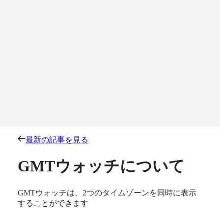
マ
検
索
イ
日本
を
ア
開
カ
検
く
ウ
索
店
ン
を
舗
開
ト
マ
く
に
に
イ
店
移
移
ア
舗
動
メ
動
カ
に
ニ
ウ
移
ュ
最新の記事を見る
ン
ア
ー
動
フ
ト
を
GMTウォッチについて
リ
に
開
カ
く
移
GMTウォッチは、2つのタイムゾーンを同時に表示
動
South
することができます
Africa