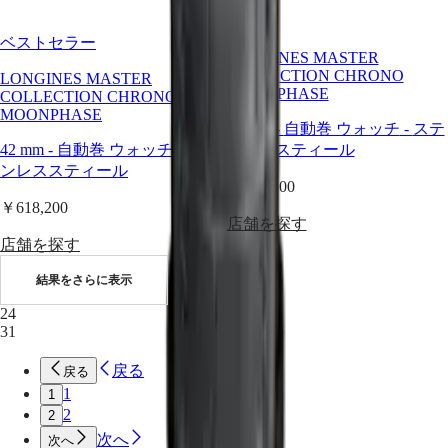
ハ
イ
ベストセラー
LONGINES MASTER
ド
COLLECTION CHRONO
LONGINES MASTER
ロ
MOONPHASE
COLLECTION CHRONO
コ
MOONPHASE
ン
40 mm
-
自動巻 ウォッチ
-
ステ
ク
42 mm
-
自動巻 ウォッチ
-
ステ
ンレススティール
エ
ンレススティール
ス
￥587,400
ト
￥618,200
店舗を探す
GMT
店舗を探す
ス
結果をさらに表示
ピ
リ
24
ッ
31
ト
戻る
戻る
ロ
1
1
ン
2
2
ジ
次へ
次へ
ン