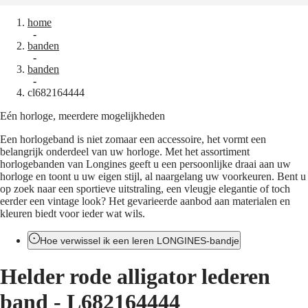
home
Horloges
Afrika
-
banden
Master
South
-
Africa
banden
MASTER
-
Het
cl682164444
COLLECTION
Amerikaanse
MASTER
Eén horloge, meerdere mogelijkheden
continent
COLLECTION
CHRONOGRAPH
Een horlogeband is niet zomaar een accessoire, het vormt een
Canada
MASTER
belangrijk onderdeel van uw horloge. Met het assortiment
(
En
)
COLLECTION
horlogebanden van Longines geeft u een persoonlijke draai aan uw
Canada
MOONPHASE
horloge en toont u uw eigen stijl, al naargelang uw voorkeuren. Bent u
(
Fr
)
THE
op zoek naar een sportieve uitstraling, een vleugje elegantie of toch
México
LONGINES
eerder een vintage look? Het gevarieerde aanbod aan materialen en
United
MASTER
kleuren biedt voor ieder wat wils.
States
COLLECTION
GMT
Azië-
Hoe verwissel ik een leren LONGINES-bandje
Pacific
Conquest
Helder rode alligator lederen
Australia
CONQUEST
中
CONQUEST
band
-
L682164444
CLASSIC
國