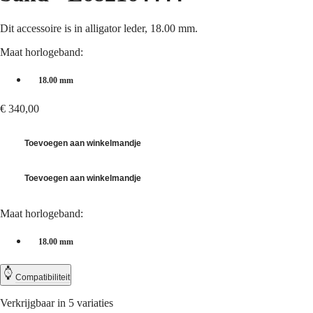
CONQUEST
대
CHRONOGRAPH
한
Dit accessoire is in alligator leder, 18.00 mm.
HYDROCONQUEST
민
HYDROCONQUEST
Maat horlogeband:
국
GMT
Hong
Spirit
Kong
18.00 mm
SAR
LONGINES
(
En
)
€ 340,00
SPIRIT
香
LONGINES
港
SPIRIT
Toevoegen aan winkelmandje
特
ZULU
别
TIME
行
LONGINES
Toevoegen aan winkelmandje
政
SPIRIT
FLYBACK
區
Maat horlogeband:
LONGINES
(
Zh
)
SPIRIT
India
CHRONOGRAPH
18.00 mm
日
LONGINES
本
SPIRIT
澳
Compatibiliteit
PILOT
門
LONGINES
Verkrijgbaar in 5 variaties
特
SPIRIT