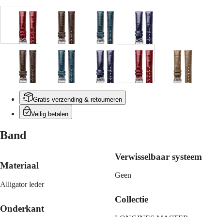
PILOT
别
FLYBACK
行
政
Elegance
Rood
Bruin
Blauw
Blauw
區
Malaysia
MINI
Singapore
DOLCEVITA
LONGINES
台
Bruin
Beige
Blauw
Blauw
Rood
Beige
DOLCEVITA
湾
LONGINES
地
PRIMALUNA
區
FLAGSHIP
Gratis verzending & retourneren
ไทย
CLASSIC
EVIDENZA
Veilig betalen
Europa
RECORD
ELEGANT
Band
Österreich
COLLECTION
Belgique
LA
Verwisselbaar systeem
(
Fr
)
GRANDE
België
Materiaal
CLASSIQUE
(
Nl
)
Geen
Denmark
Heritage
Alligator leder
Finland
Collectie
LONGINES
France
LEGEND
Onderkant
Deutschland
DIVER
Greece