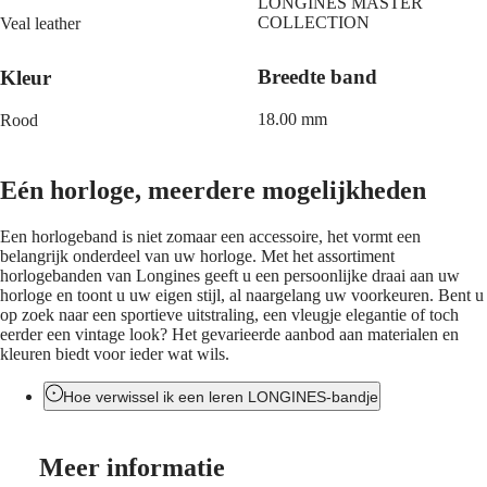
LONGINES MASTER
ULTRA-
(
En
)
COLLECTION
Veal leather
CHRON
Ελλάδα
LONGINES
(
El
)
Breedte band
Kleur
PILOT
Italia
MAJETEK
Netherlands
CONQUEST
(
En
)
18.00 mm
Rood
HERITAGE
Nederland
FLAGSHIP
(
Nl
)
HERITAGE
Norway
Eén horloge, meerdere mogelijkheden
AVIGATION
Polska
HERITAGE
Portugal
CLASSIC
Россия
Een horlogeband is niet zomaar een accessoire, het vormt een
Alle
España
belangrijk onderdeel van uw horloge. Met het assortiment
horloges
Sweden
horlogebanden van Longines geeft u een persoonlijke draai aan uw
Heren
Schweiz
horloge en toont u uw eigen stijl, al naargelang uw voorkeuren. Bent u
horloges
(
De
)
op zoek naar een sportieve uitstraling, een vleugje elegantie of toch
Dames
Suisse
eerder een vintage look? Het gevarieerde aanbod aan materialen en
horloges
(
Fr
)
kleuren biedt voor ieder wat wils.
Svizzera
Suggesties
(
It
)
Hoe verwissel ik een leren LONGINES-bandje
United
Noviteiten
Kingdom
Türkiye
Alle
Meer informatie
horloges