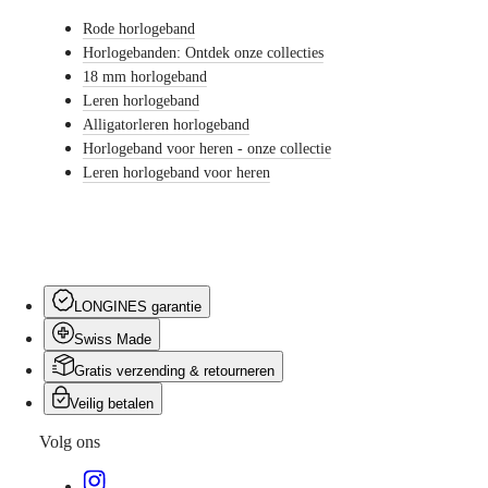
Heren
Rode horlogeband
horloges
Dames
Horlogebanden: Ontdek onze collecties
horloges
18 mm horlogeband
Leren horlogeband
Op
Alligatorleren horlogeband
functies
Horlogeband voor heren - onze collectie
Op
Leren horlogeband voor heren
stijl
Op
kleur
Banden
LONGINES garantie
Alle
banden
Swiss Made
NATO-
Gratis verzending & retourneren
banden
Leren
Veilig betalen
banden
Rubberen
Volg ons
banden