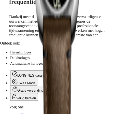
frequentie
PILOT
别
In
FLYBACK
1959
行
ontwikkelde
政
Elegance
Longines
Dankzij meer dan 100 jaar ervaring in het vervaardigen van
區
het
uurwerken met een hoge frequentie is Longines de
Malaysia
MINI
eerste
toonaangevende expert op het gebied van professionele
Singapore
DOLCEVITA
snel
tijdwaarneming en sporthorloges. De uurwerken met hoge
LONGINES
台
trillende
frequentie kunnen een tiende of een honderdste van een
DOLCEVITA
湾
uurwerk
seconde meten. Ze hebben ook bewezen uiterst
LONGINES
Ontdek ook:
地
voor
nauwkeurig te zijn. Door de jaren heen heeft Longines een
PRIMALUNA
een
區
breed assortiment snel trillende stopwatches, chronografen
FLAGSHIP
Herenhorloges
polshorloge,
en chronometers ontwikkeld, zoals de Ultra-Chron.
ไทย
CLASSIC
een
Duikhorloges
EVIDENZA
observatoriumchronometer
Automatische horloges
Europa
RECORD
dat
ELEGANT
nieuwe
Österreich
COLLECTION
records
LONGINES garantie
Belgique
LA
behaalde
(
Fr
)
GRANDE
Swiss Made
op
België
CLASSIQUE
het
Gratis verzending & retourneren
(
Nl
)
gebied
Denmark
Heritage
Veilig betalen
van
Finland
nauwkeurigheid.
LONGINES
France
Volg ons
De
LEGEND
Deutschland
nieuwe
DIVER
Greece