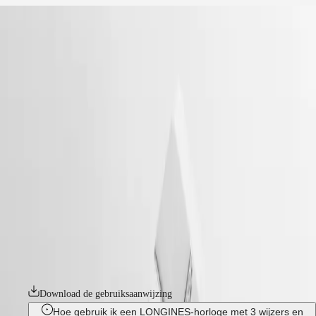
home
Horloges
Afrika
-
horloges
Master
South
-
Africa
heritage
MASTER
-
Het
conquest heritage
COLLECTION
-
Amerikaanse
MASTER
l16504026
continent
COLLECTION
CHRONOGRAPH
Canada
MASTER
CONQUEST HERITAGE
(
En
)
COLLECTION
Canada
MOONPHASE
De Conquest-collectie roept durf en creatieve geest op en was de eerste
(
Fr
)
THE
horlogelijn van Longines waarvan de naam in 1954 door het Zwitserse
México
LONGINES
federale instituut voor intellectueel eigendom werd beschermd. De
United
MASTER
Conquest Heritage-lijn is een eerbetoon aan de eerste Conquest-
States
COLLECTION
modellen die meer dan 70 jaar geleden gelanceerd werden en zal alle
GMT
liefhebbers van vintage design aanspreken. De Conquest Heritage-
Azië-
horloges combineren naadloos de klassieke stijl van de jaren 1950 met
Pacific
Conquest
moderne horlogetechnologie.
Australia
CONQUEST
中
Download de gebruiksaanwijzing
CONQUEST
CLASSIC
國
Hoe gebruik ik een LONGINES-horloge met 3 wijzers en