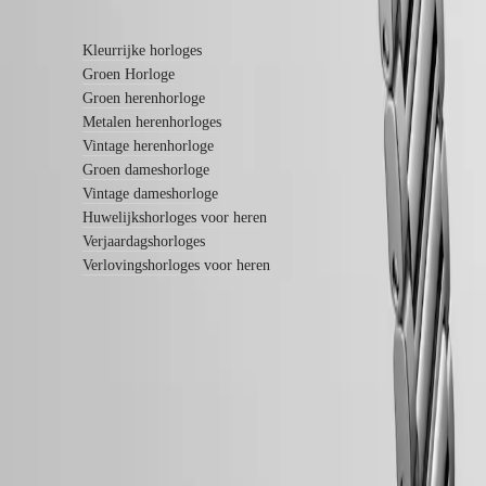
Meer informatie
Services
Onderhoudsinstructies
Kleurrijke horloges
Stuur
Groen Horloge
ons
uw
Groen herenhorloge
horloge
Metalen herenhorloges
Serviceprijzen
Vintage herenhorloge
Garantie
Groen dameshorloge
Vind
Vintage dameshorloge
een
servicecentrum
Huwelijkshorloges voor heren
Neem
Verjaardagshorloges
contact
Verlovingshorloges voor heren
met
ons
op
Onze
werelden
LONGINES 5 jaar garantie
Onze
geschiedenis
Swiss Made
Ons
Gratis verzending & retourneren
museum
Ambassadeurs