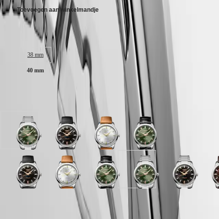
PILOT
别
Toevoegen aan winkelmandje
FLYBACK
行
政
Elegance
Kastgrootte:
區
Malaysia
MINI
Singapore
DOLCEVITA
38 mm
LONGINES
台
DOLCEVITA
40 mm
湾
LONGINES
地
PRIMALUNA
區
FLAGSHIP
Verkrijgbaar in 10 variaties
ไทย
CLASSIC
EVIDENZA
Europa
RECORD
ELEGANT
groente
Zwart
Zilver
groente
Österreich
COLLECTION
gepolijst
gepolijst
wijzerplaat
gepolijst
Belgique
LA
wijzerplaat
wijzerplaat
met
wijzerplaat
(
Fr
)
GRANDE
met
met
Bruin
met
België
CLASSIQUE
Roestvrij
Zwart
Leder
Zwart
Zwart
Zwart
Bruin
Zilver
Zilver
groente
blauw
groente
Zwart
B
(
Nl
)
staal
Leder
band
Alligator
gepolijst
gepolijst
wijzerplaat
wijzerplaat
wijzerplaat
gepolijst
gepolijst
gepolijst
gepolijst
w
Denmark
Heritage
band
band
leder
wijzerplaat
wijzerplaat
met
met
met
wijzerplaat
wijzerplaat
wijzerplaat
wijzerplaat
m
Finland
band
met
met
Bruin
Bruin
Roestvrij
met
met
met
met
B
LONGINES
France
LONGINES 5 jaar garantie
Roestvrij
Zwart
Alligator
Leder
staal
Zwart
Zwart
Roestvrij
Roestvrij
A
LEGEND
Deutschland
blauw
Zilver
staal
Leder
leder
band
band
Alligator
Alligator
staal
staal
l
DIVER
Greece