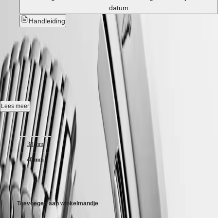
CONQUEST
대
datum
CHRONOGRAPH
한
HYDROCONQUEST
Handleiding
민
HYDROCONQUEST
국
GMT
CONQUEST HERITAGE
-
Hong
Spirit
Kong
L1.650.4.02.6
SAR
LONGINES
(
En
)
SPIRIT
香
Automaat horloge, Ø 40.00 mm, roestvrij staal, L1.650.4.02.6
LONGINES
港
SPIRIT
特
Zelfopwindend mechanisch uurwerk met 25.200 vibraties per uur, een
ZULU
Lees meer
别
balansveer van monokristallijn silicium en een gangreserve van
TIME
ongeveer 72 uur.
行
Kastgrootte:
LONGINES
政
SPIRIT
Medaillon met vis in 18 karaat goud, tot 5 bar, krasbestendig saffierglas
FLYBACK
區
38 mm
met meerdere lagen anti-reflecterende coating aan beide zijden.
LONGINES
(
Zh
)
SPIRIT
40 mm
India
Groente gepolijst wijzerplaat, zwitsers super-luminova®.
CHRONOGRAPH
日
LONGINES
€ 3.350,00
Roestvrij staal band, met dubbele veiligheidsvouwsluiting met micro-
本
SPIRIT
aanpassingssysteem.
澳
PILOT
門
LONGINES
Toevoegen aan winkelmandje
特
SPIRIT