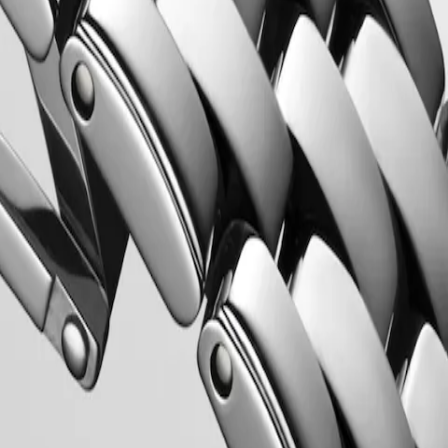
ren 1950, was een van de allereerste collecties van Longines. Met hun
tendheid in de horlogewereld.