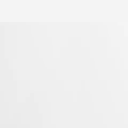
ren 1950, was een van de allereerste collecties van Longines. Met hun
tendheid in de horlogewereld.