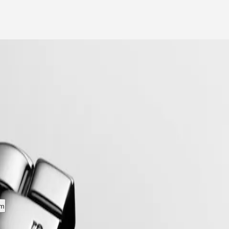
vervloeien. Flagship, een emblematische lijn voor het merk sinds eind ja
Flagship-horloges de voortdurende zoektocht van Longines naar uitmun
um