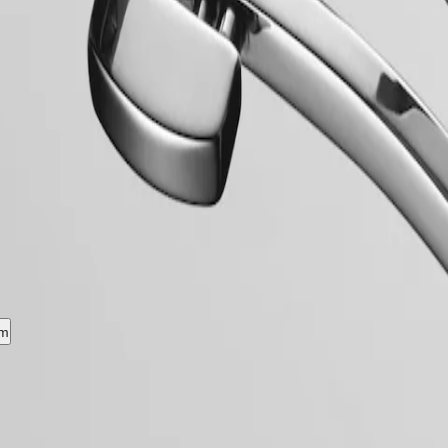
vervloeien. Flagship, een emblematische lijn voor het merk sinds eind ja
Flagship-horloges de voortdurende zoektocht van Longines naar uitmun
um