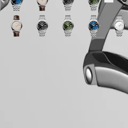
Sunray
Beige
Sunray
Sunray
SPIRIT
Toon alle v
澳
blauw
wijzerplaat
zwart
green
PILOT
門
wijzerplaat
met
wijzerplaat
wijzerplaat
LONGINES
met
Bruin
met
met
特
SPIRIT
Roestvrij
Alligator
Roestvrij
Roestvrij
PILOT
别
staal
Sunray
Beige
leder
Mat
Sunray
staal
Mat
Sunray
staal
Wit
Sunray
Mat
FLYBACK
行
band
blauw
wijzerplaat
band
wit
zwart
band
wit
green
band
parelmoer
blauw
wit
政
Elegance
wijzerplaat
met
wijzerplaat
wijzerplaat
wijzerplaat
wijzerplaat
wijzerplaat
wijzerplaat
wijzer
區
met
Bruin
met
met
met
met
met
met
met
Malaysia
MINI
Roestvrij
Alligator
Roestvrij
Roestvrij
Roestvrij
Roestvrij
Roestvrij
Roestvrij
Roestv
LONGINES 5 jaar garantie
Singapore
DOLCEVITA
staal
leder
staal
staal
staal
staal
staal
staal
staal
Hide variations
Swiss Made
LONGINES
台
band
band
band
band
band
band
band
band
band
DOLCEVITA
湾
Gratis verzending & retourneren
LONGINES
地
PRIMALUNA
Veilig betalen
區
FLAGSHIP
ไทย
CLASSIC
EVIDENZA
Horlogekast
Europa
RECORD
ELEGANT
Österreich
COLLECTION
Belgique
LA
(
Fr
)
Wijzerplaat en wijzers
GRANDE
België
CLASSIQUE
(
Nl
)
Denmark
Heritage