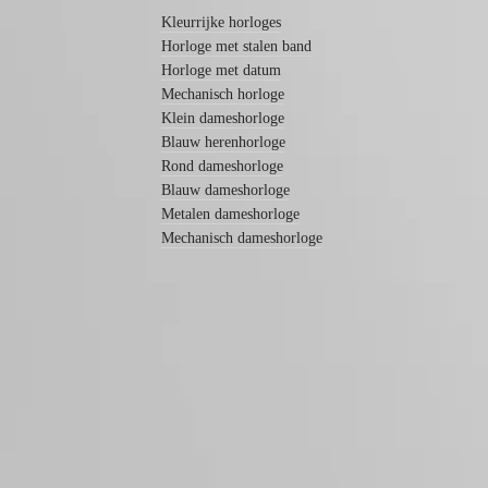
Noviteiten
Kingdom
Kleurrijke horloges
Türkiye
Horloge met stalen band
Alle
horloges
Horloge met datum
Heren
Mechanisch horloge
horloges
Klein dameshorloge
Dames
Blauw herenhorloge
horloges
Rond dameshorloge
Op
Blauw dameshorloge
functies
Metalen dameshorloge
Mechanisch dameshorloge
Op
stijl
Op
kleur
Banden
Alle
banden
LONGINES 5 jaar garantie
NATO-
Swiss Made
banden
Leren
Gratis verzending & retourneren