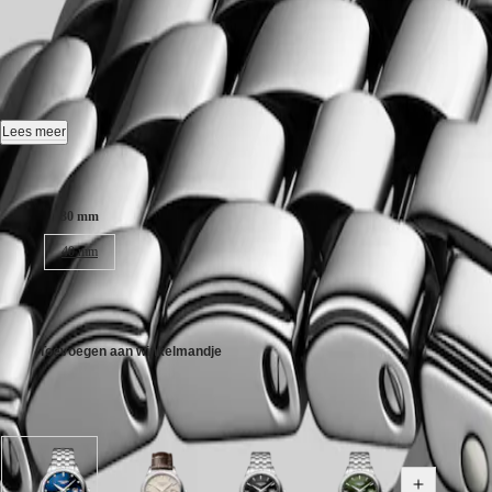
Australia
CONQUEST
FLAGSHIP CLASSIC
-
L4.374.4
中
CONQUEST
CLASSIC
國
CONQUEST
대
Automaat horloge, Ø 30.00 mm, roestvrij staal, L4.374.4.97.6
CHRONOGRAPH
한
HYDROCONQUEST
Datum, zelfopwindend mechanisch uurwerk met 28.800 vibraties per uur
Lees meer
민
HYDROCONQUEST
국
GMT
Tot 3 bar, krasbestendig saffierglas met meerdere lagen anti-reflecteren
Kastgrootte:
Hong
Spirit
Kong
Sunray blauw wijzerplaat.
30 mm
SAR
LONGINES
(
En
)
Roestvrij staal band, met drievoudige vouwsluiting en drukknoppen.
40 mm
SPIRIT
香
LONGINES
港
SPIRIT
€ 2.100,00
特
ZULU
别
TIME
行
Toevoegen aan winkelmandje
LONGINES
政
SPIRIT
FLYBACK
區
Verkrijgbaar in 8 variaties
LONGINES
(
Zh
)
SPIRIT
India
CHRONOGRAPH
日
LONGINES
本